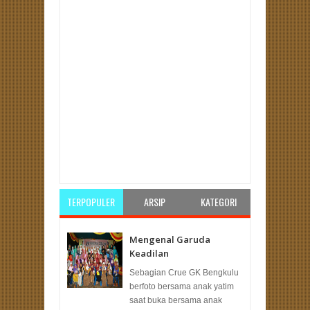
Item Reviewed:
Sohibul Iman: Bersatu dengan
Rakyat, TNI Makin Kuat
Rating:
5
Reviewed By:
Unknown
TERPOPULER
ARSIP
KATEGORI
Mengenal Garuda
Keadilan
Sebagian Crue GK Bengkulu
berfoto bersama anak yatim
saat buka bersama anak