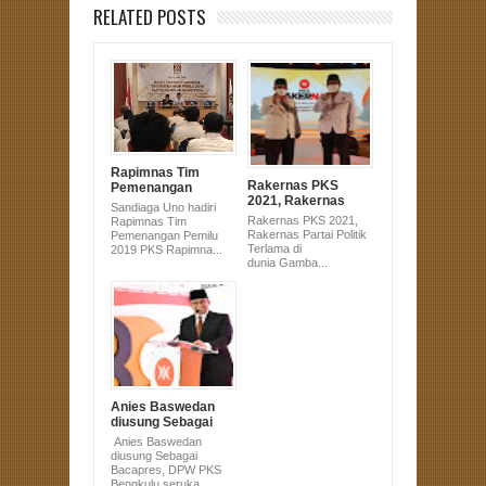
RELATED POSTS
Rapimnas Tim
Rakernas PKS
Pemenangan
2021, Rakernas
Pemilu 2019 PKS
Sandiaga Uno hadiri
Partai Politik
Rakernas PKS 2021,
Rapimnas Tim
Terlama di dunia
Rakernas Partai Politik
Pemenangan Pemilu
Terlama di
2019 PKS Rapimna...
dunia Gamba...
Anies Baswedan
diusung Sebagai
Bacapres, DPW
Anies Baswedan
PKS Bengkulu
diusung Sebagai
serukan All Out.
Bacapres, DPW PKS
Bengkulu seruka...