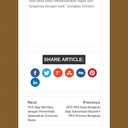
bisa betul-betul melaksanakan tugas dan
fungsinya dengan baik,” pungkas Sohibul.
SHARE ARTICLE:
Next
Previous
PKS Siap Bermitra
DPD PKS Kota Bengkulu
dengan Pemerintah
Siap Sukseskan Muswil 4
Selamatkan Generasi
PKS Provinsi Bengkulu
Muda