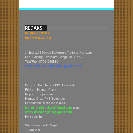
REDAKSI
MEDIA CENTER
PKS BENGKULU
Jl. Indragiri Depan Makorem, Padang Harapan,
Kec. Gading Cempaka Bengkulu 38226
Telp/Fax. 0736-346998
email: redaksipksbengkulu@gmail.com
Pemred: Ka. Humas PKS Bengkulu
Editing : Humas Crue
Reporter Lapangan:
Humas Crue PKS Bengkulu
Pengiriman Berita via e-mail :
humas.pksbengkulu@gmail.com
atau
redaksipksbengkulu@gmail.com
Form Berita
Website ini Terbit Sejak
19 Juli 2011