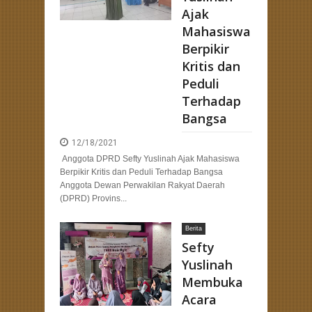
Ajak
Mahasiswa
Berpikir
Kritis dan
Peduli
Terhadap
Bangsa
12/18/2021
Anggota DPRD Sefty Yuslinah Ajak Mahasiswa
Berpikir Kritis dan Peduli Terhadap Bangsa
Anggota Dewan Perwakilan Rakyat Daerah
(DPRD) Provins...
Berita
Sefty
Yuslinah
Membuka
Acara