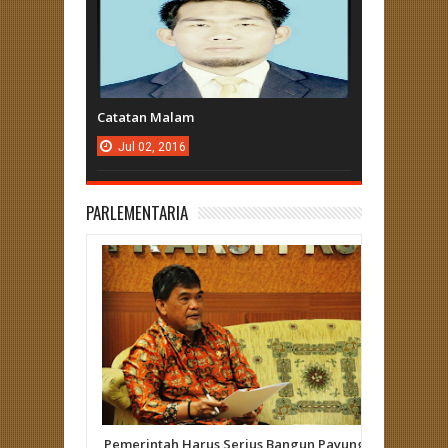
Catatan Malam
Jul
02,
2016
PARLEMENTARIA
Pemerintah Harus Serius Bangun Payung
Herizal 