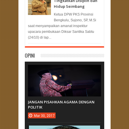
Tingkatkan Disiplin dan
Hidup Seimbang
Ketua DPW PKS Provinsi
Bengkulu, Sujono, SP, M.Si
saat menyampaikan amanat inspektur
upacara pembukaan Diksar Santika Sabtu
(24/10) di lap...
OPINI
JANGAN PISAHKAN AGAMA DENGAN
POLITIK
Mar
30,
2017