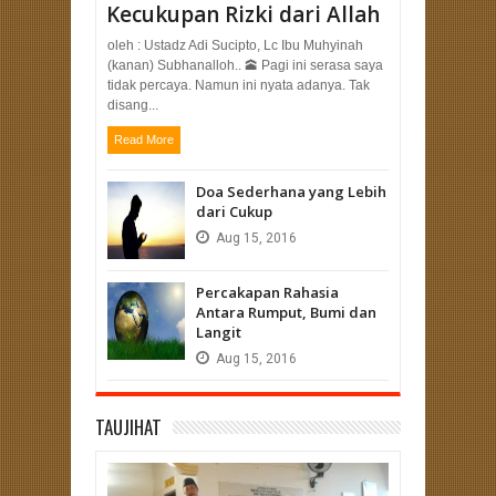
Kecukupan Rizki dari Allah
oleh : Ustadz Adi Sucipto, Lc Ibu Muhyinah
(kanan) Subhanalloh.. 🕋 Pagi ini serasa saya
tidak percaya. Namun ini nyata adanya. Tak
disang...
Read More
Doa Sederhana yang Lebih
dari Cukup
Aug
15,
2016
Percakapan Rahasia
Antara Rumput, Bumi dan
Langit
Aug
15,
2016
TAUJIHAT