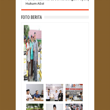
Hukum AEoI
Curup - L
FOTO BERITA