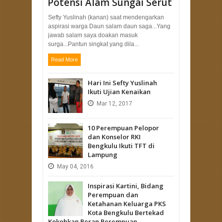
Potensi Alam Sungai Serut
Sefty Yuslinah (kanan) saat mendengarkan
aspirasi warga Daun salam daun saga...Yang
jawab salam saya doakan masuk
surga...Pantun singkat yang dila...
Read More
Hari Ini Sefty Yuslinah
Ikuti Ujian Kenaikan
Mar
12,
2017
10 Perempuan Pelopor
dan Konselor RKI
Bengkulu Ikuti TFT di
Lampung
May
04,
2016
Inspirasi Kartini, Bidang
Perempuan dan
Ketahanan Keluarga PKS
Kota Bengkulu Bertekad
Kokohkan Peran Perempuan