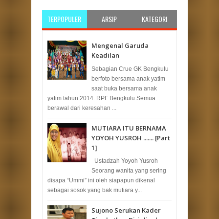
TERPOPULER
ARSIP
KATEGORI
Mengenal Garuda
Keadilan
Sebagian Crue GK Bengkulu
berfoto bersama anak yatim
saat buka bersama anak
yatim tahun 2014. RPF Bengkulu Semua
berawal dari keresahan ...
MUTIARA ITU BERNAMA
YOYOH YUSROH ....... [Part
1]
Ustadzah Yoyoh Yusroh
Seorang wanita yang sering
disapa “Ummi” ini oleh siapapun dikenal
sebagai sosok yang bak mutiara y...
Sujono Serukan Kader