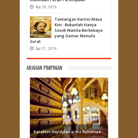
Apr
30,
2016
Tantangan Kartini Masa
Kini : Bukanlah Hanya
Sosok Wanita Berkebaya
yang Gemar Menulis
Surat
Apr
21,
2016
ARAHAN PIMPINAN
Karakter Asyiddaa-u Wa Ruhamaa-
Doa Sederhana yang Lebih dari