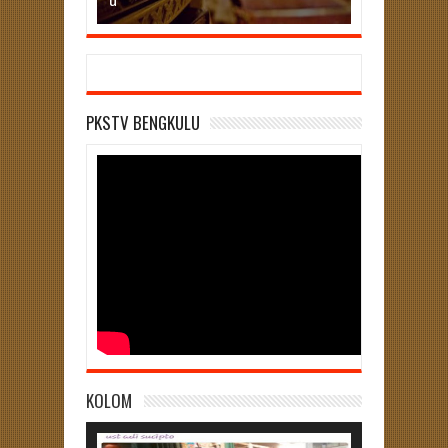
u
Cukup
PKSTV BENGKULU
KOLOM