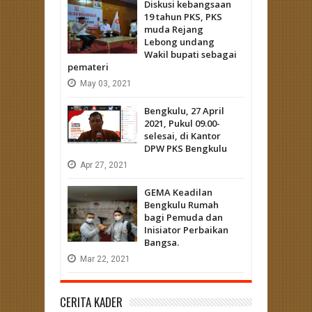
Diskusi kebangsaan
19 tahun PKS, PKS
muda Rejang
Lebong undang
Wakil bupati sebagai
pemateri
May
03,
2021
Bengkulu, 27 April
2021, Pukul 09.00-
selesai, di Kantor
DPW PKS Bengkulu
Apr
27,
2021
GEMA Keadilan
Bengkulu Rumah
bagi Pemuda dan
Inisiator Perbaikan
Bangsa.
Mar
22,
2021
CERITA KADER