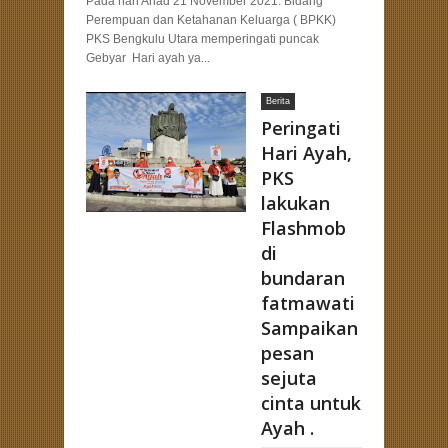
Pada hari Ahad 21 November 2021. Bidang
Perempuan dan Ketahanan Keluarga ( BPKK)
PKS Bengkulu Utara memperingati puncak
Gebyar Hari ayah ya...
Berita
Peringati
Hari Ayah,
PKS
lakukan
Flashmob
di
bundaran
fatmawati
Sampaikan
pesan
sejuta
cinta untuk
Ayah .