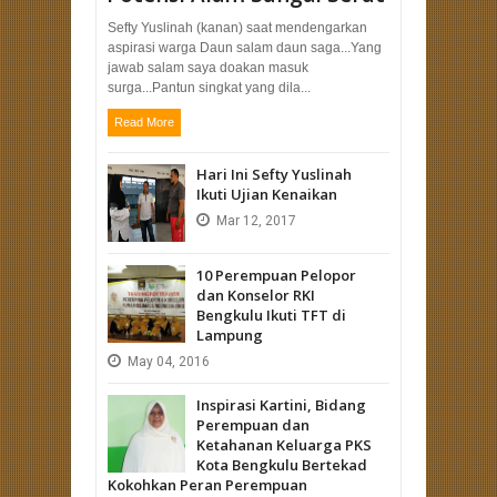
Sefty Yuslinah (kanan) saat mendengarkan
aspirasi warga Daun salam daun saga...Yang
jawab salam saya doakan masuk
surga...Pantun singkat yang dila...
Read More
Hari Ini Sefty Yuslinah
Ikuti Ujian Kenaikan
Mar
12,
2017
10 Perempuan Pelopor
dan Konselor RKI
Bengkulu Ikuti TFT di
Lampung
May
04,
2016
Inspirasi Kartini, Bidang
Perempuan dan
Ketahanan Keluarga PKS
Kota Bengkulu Bertekad
Kokohkan Peran Perempuan