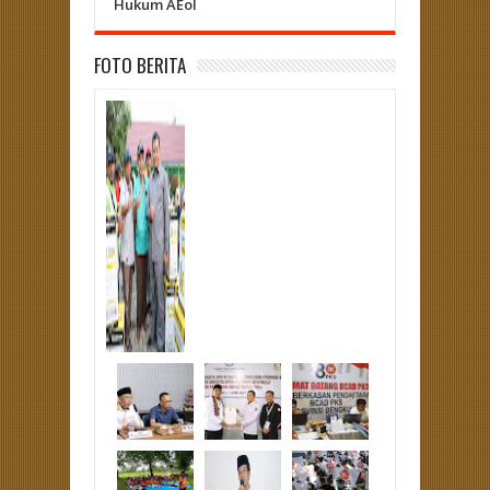
Hukum AEoI
Curup - L
FOTO BERITA