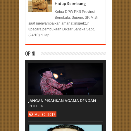
Hidup Seimbang
Ketua DPW PKS Provinsi
Bengkulu, Sujono, SP, M.Si
saat menyampaikan amanat inspektur
upacara pembukaan Diksar Santika Sabtu
(24/10) di lap...
OPINI
JANGAN PISAHKAN AGAMA DENGAN
POLITIK
Mar
30,
2017