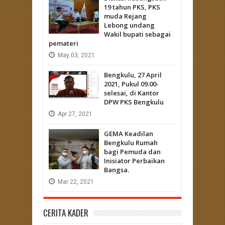
19 tahun PKS, PKS
muda Rejang
Lebong undang
Wakil bupati sebagai
pemateri
May
03,
2021
Bengkulu, 27 April
2021, Pukul 09.00-
selesai, di Kantor
DPW PKS Bengkulu
Apr
27,
2021
GEMA Keadilan
Bengkulu Rumah
bagi Pemuda dan
Inisiator Perbaikan
Bangsa.
Mar
22,
2021
CERITA KADER