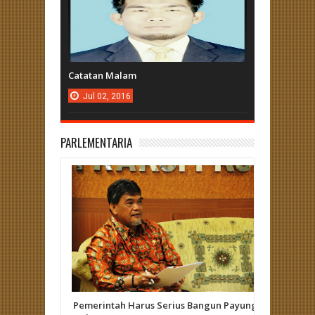
Catatan Malam
Jul
02,
2016
PARLEMENTARIA
Pemerintah Harus Serius Bangun Payung
Herizal 