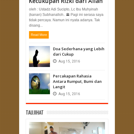
Kecukupan Rizki dari Allah
oleh : Ustadz Adi Sucipto, Lc Ibu Muhyinah
(kanan) Subhanalloh.. 🕋 Pagi ini serasa saya
tidak percaya. Namun ini nyata adanya. Tak
disang...
Read More
Doa Sederhana yang Lebih
dari Cukup
Aug
15,
2016
Percakapan Rahasia
Antara Rumput, Bumi dan
Langit
Aug
15,
2016
TAUJIHAT