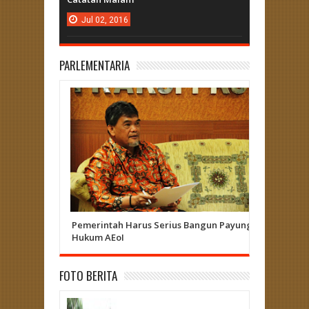
Jul
02,
2016
PARLEMENTARIA
Pemerintah Harus Serius Bangun Payung
Herizal 
Hukum AEoI
Curup - L
FOTO BERITA