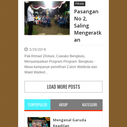
Pilkada
eng: Merancang Strategi Pemenangan Pemilu dengan Kehadiran Bang Hans
Pasangan
No 2,
Saling
Mengeratk
an
3/29/2018
Pak Ahmad ZArkasi, Cawako Bengkulu,
Menyampaikan Program-Program Bengkulu -
Masa kampanye pemilihan Calon Walikota dan
Wakil Walikot...
LOAD MORE POSTS
TERPOPULER
ARSIP
KATEGORI
Mengenal Garuda
Keadilan