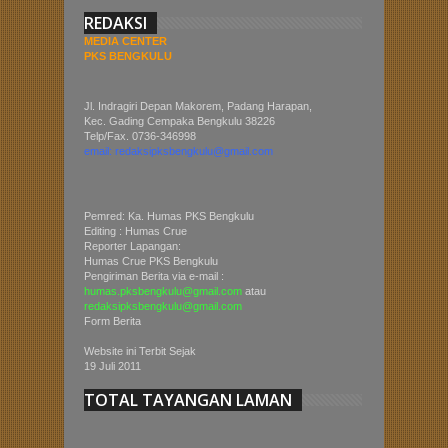
REDAKSI
MEDIA CENTER
PKS BENGKULU
Jl. Indragiri Depan Makorem, Padang Harapan,
Kec. Gading Cempaka Bengkulu 38226
Telp/Fax. 0736-346998
email: redaksipksbengkulu@gmail.com
Pemred: Ka. Humas PKS Bengkulu
Editing : Humas Crue
Reporter Lapangan:
Humas Crue PKS Bengkulu
Pengiriman Berita via e-mail :
humas.pksbengkulu@gmail.com
atau
redaksipksbengkulu@gmail.com
Form Berita
Website ini Terbit Sejak
19 Juli 2011
TOTAL TAYANGAN LAMAN