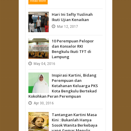
Read More
Hari Ini Sefty Yuslinah
Ikuti Ujian Kenaikan
Mar
12,
2017
10 Perempuan Pelopor
dan Konselor RKI
Bengkulu Ikuti TFT di
Lampung
May
04,
2016
Inspirasi Kartini, Bidang
Perempuan dan
Ketahanan Keluarga PKS
Kota Bengkulu Bertekad
Kokohkan Peran Perempuan
Apr
30,
2016
Tantangan Kartini Masa
Kini : Bukanlah Hanya
Sosok Wanita Berkebaya
yang Gemar Menulis