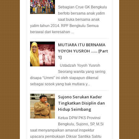
Sebagian Crue GK Bengkulu
berfoto bersama anak yatim
saat buka bersama anak
yatim tahun 2014. RPF Bengkulu Semua
berawal dari keresahan ...
MUTIARA ITU BERNAMA
YOYOH YUSROH ....... [Part
1]
Ustadzah Yoyoh Yusroh
Seorang wanita yang sering
disapa “Ummi” ini oleh siapapun dikenal
sebagai sosok yang bak mutiara y...
Sujono Serukan Kader
Tingkatkan Disiplin dan
Hidup Seimbang
Ketua DPW PKS Provinsi
Bengkulu, Sujono, SP, M.Si
saat menyampaikan amanat inspektur
upacara pembukaan Diksar Santika Sabtu