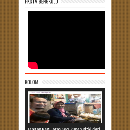
PKSTV BENGKULU
KOLOM
Jangan Ragu Atas Kecukupan Rizki dari