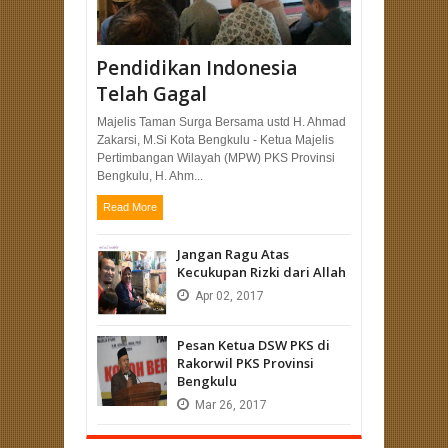
Pendidikan Indonesia
Telah Gagal
Majelis Taman Surga Bersama ustd H. Ahmad
Zakarsi, M.Si Kota Bengkulu - Ketua Majelis
Pertimbangan Wilayah (MPW) PKS Provinsi
Bengkulu, H. Ahm...
Read More
Jangan Ragu Atas
Kecukupan Rizki dari Allah
Apr
02,
2017
Pesan Ketua DSW PKS di
Rakorwil PKS Provinsi
Bengkulu
Mar
26,
2017