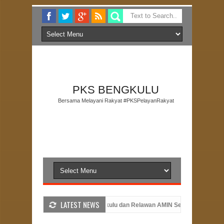
PKS BENGKULU
Bersama Melayani Rakyat #PKSPelayanRakyat
LATEST NEWS
kulu Utara
PKS Bengkulu dan Relawan AMIN Serahkan Dukungan Pasan
23
PKS Bengkulu Memperingati Hari Kemerdekaan dengan Peluncuran 