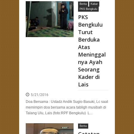
Berita
Kabar
PKS Bengkulu
PKS
Bengkulu
Turut
Berduka
Atas
Meninggal
nya Ayah
Seorang
Kader di
Lais
5/21/2016
Doa Bersama : Ustadz Andik Sugio Basuki, Lc saat
memimpin doa bersama acara tabligh musibah di
Talang Ulu, Lais (foto:RPF Bengkulu) L...
Berita