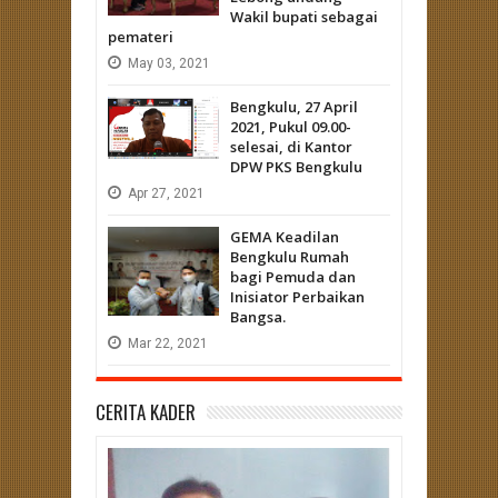
Wakil bupati sebagai
pemateri
May
03,
2021
Bengkulu, 27 April
2021, Pukul 09.00-
selesai, di Kantor
DPW PKS Bengkulu
Apr
27,
2021
GEMA Keadilan
Bengkulu Rumah
bagi Pemuda dan
Inisiator Perbaikan
Bangsa.
Mar
22,
2021
CERITA KADER