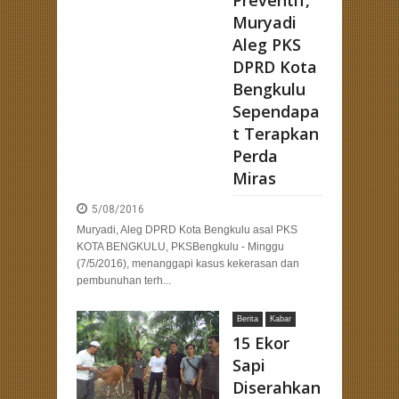
Preventif,
Muryadi
Aleg PKS
DPRD Kota
Bengkulu
Sependapa
t Terapkan
Perda
Miras
5/08/2016
Muryadi, Aleg DPRD Kota Bengkulu asal PKS
KOTA BENGKULU, PKSBengkulu - Minggu
(7/5/2016), menanggapi kasus kekerasan dan
pembunuhan terh...
Berita
Kabar
15 Ekor
Sapi
Diserahkan