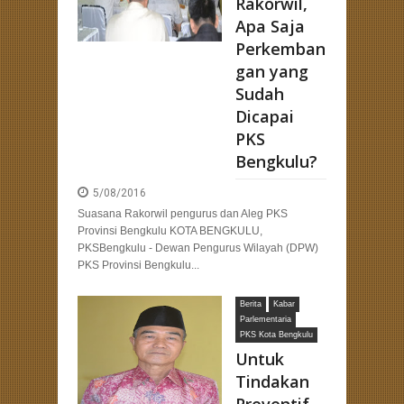
Rakorwil,
Apa Saja
Perkemban
gan yang
Sudah
Dicapai
PKS
Bengkulu?
5/08/2016
Suasana Rakorwil pengurus dan Aleg PKS
Provinsi Bengkulu KOTA BENGKULU,
PKSBengkulu - Dewan Pengurus Wilayah (DPW)
PKS Provinsi Bengkulu...
Berita
Kabar
Parlementaria
PKS Kota Bengkulu
Untuk
Tindakan