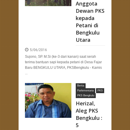
Anggota
Dewan PKS
kepada
Petani di
Bengkulu
Utara
5/06/2016
Sujono, SP. M.Si (ke-3 dari kanan) saat serah
terima bantuan sapi kepada petani di Desa Fajar
Baru BENGKULU UTARA, PKSBengkulu - Kamis
...
Berita
Parlementaria
PKS
PKS Bengkulu
Herizal,
Aleg PKS
Bengkulu :
5