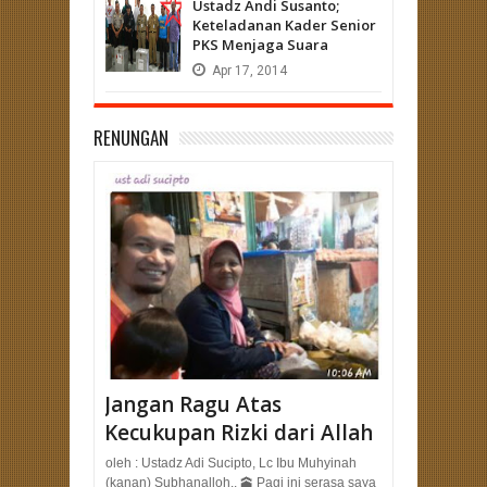
Ustadz Andi Susanto;
Keteladanan Kader Senior
PKS Menjaga Suara
Apr
17,
2014
RENUNGAN
Jangan Ragu Atas
Kecukupan Rizki dari Allah
oleh : Ustadz Adi Sucipto, Lc Ibu Muhyinah
(kanan) Subhanalloh.. 🕋 Pagi ini serasa saya