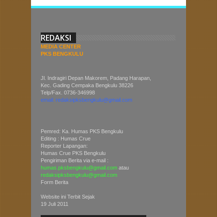
REDAKSI
MEDIA CENTER
PKS BENGKULU
Jl. Indragiri Depan Makorem, Padang Harapan,
Kec. Gading Cempaka Bengkulu 38226
Telp/Fax. 0736-346998
email: redaksipksbengkulu@gmail.com
Pemred: Ka. Humas PKS Bengkulu
Editing : Humas Crue
Reporter Lapangan:
Humas Crue PKS Bengkulu
Pengiriman Berita via e-mail :
humas.pksbengkulu@gmail.com
atau
redaksipksbengkulu@gmail.com
Form Berita
Website ini Terbit Sejak
19 Juli 2011