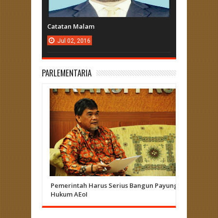
Catatan Malam
Jul
02,
2016
PARLEMENTARIA
Pemerintah Harus Serius Bangun Payung
Herizal 
Hukum AEoI
Curup - L