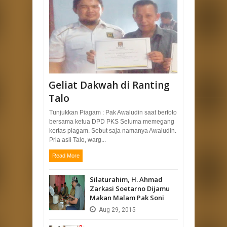
Geliat Dakwah di Ranting
Talo
Tunjukkan Piagam : Pak Awaludin saat berfoto
bersama ketua DPD PKS Seluma memegang
kertas piagam. Sebut saja namanya Awaludin.
Pria asli Talo, warg...
Read More
Silaturahim, H. Ahmad
Zarkasi Soetarno Dijamu
Makan Malam Pak Soni
Aug
29,
2015