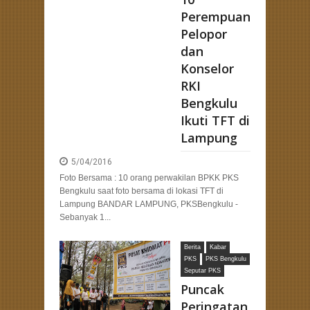
Perempuan
Pelopor
dan
Konselor
RKI
Bengkulu
Ikuti TFT di
Lampung
5/04/2016
Foto Bersama : 10 orang perwakilan BPKK PKS
Bengkulu saat foto bersama di lokasi TFT di
Lampung BANDAR LAMPUNG, PKSBengkulu -
Sebanyak 1...
Berita
Kabar
PKS
PKS Bengkulu
Seputar PKS
Puncak
Peringatan