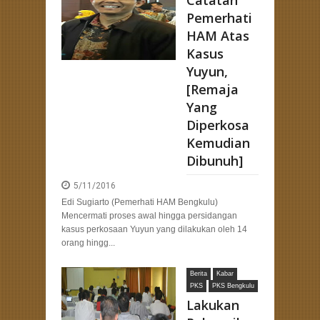
Catatan
Pemerhati
HAM Atas
Kasus
Yuyun,
[Remaja
Yang
Diperkosa
Kemudian
Dibunuh]
5/11/2016
Edi Sugiarto (Pemerhati HAM Bengkulu)
Mencermati proses awal hingga persidangan
kasus perkosaan Yuyun yang dilakukan oleh 14
orang hingg...
Berita
Kabar
PKS
PKS Bengkulu
Lakukan