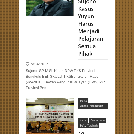
Sujono :
Kasus
Yuyun
Harus
Menjadi
Pelajaran
Semua
Pihak
5/04/2016
Sujono, SP. M.Si, Ketua DPW PKS Provinsi
Bengkulu BENGKULU, PKSBengkulu - Rabu
(4/5/2016), Dewan Pengurus Wilayah (DPW) PKS
Provinsi Ben...
Berita
Bidang Perempuan
dan Ketahanan
Keluarga
Kabar
Perempuan
Sefty Yuslinah
10