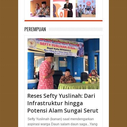
PEREMPUAN
Reses Sefty Yuslinah: Dari
Infrastruktur hingga
Potensi Alam Sungai Serut
Sefty Yuslinah (kanan) saat mendengarkan
aspirasi warga Daun salam daun saga...Yang