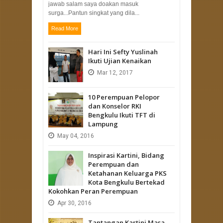
jawab salam saya doakan masuk
surga...Pantun singkat yang dila...
Read More
Hari Ini Sefty Yuslinah
Ikuti Ujian Kenaikan
Mar
12,
2017
10 Perempuan Pelopor
dan Konselor RKI
Bengkulu Ikuti TFT di
Lampung
May
04,
2016
Inspirasi Kartini, Bidang
Perempuan dan
Ketahanan Keluarga PKS
Kota Bengkulu Bertekad
Kokohkan Peran Perempuan
Apr
30,
2016
Tantangan Kartini Masa