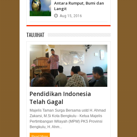
Antara Rumput, Bumi dan
Langit
Aug
15,
2016
TAUJIHAT
Pendidikan Indonesia
Telah Gagal
Majelis Taman Surga Bersama ustd H. Ahmad
Zakarsi, M.Si Kota Bengkulu - Ketua Majelis
Pertimbangan Wilayah (MPW) PKS Provinsi
Bengkulu, H. Ahm...
Read More