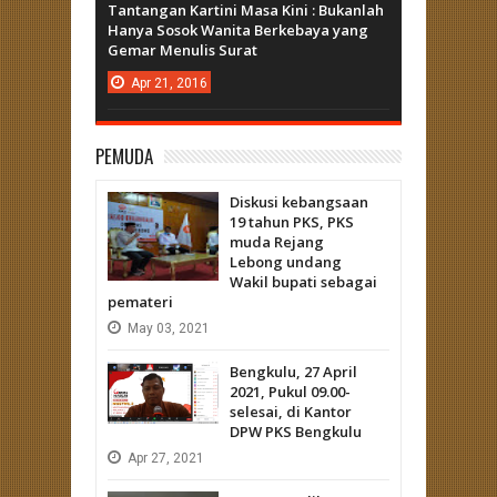
Tantangan Kartini Masa Kini : Bukanlah
Hanya Sosok Wanita Berkebaya yang
Gemar Menulis Surat
Apr
21,
2016
PEMUDA
Diskusi kebangsaan
19 tahun PKS, PKS
muda Rejang
Lebong undang
Wakil bupati sebagai
pemateri
May
03,
2021
Bengkulu, 27 April
2021, Pukul 09.00-
selesai, di Kantor
DPW PKS Bengkulu
Apr
27,
2021