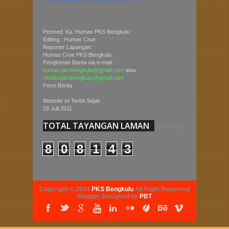
Pemred: Ka. Humas PKS Bengkulu
Editing : Humas Crue
Reporter Lapangan:
Humas Crue PKS Bengkulu
Pengiriman Berita via e-mail :
humas.pksbengkulu@gmail.com
atau
redaksipksbengkulu@gmail.com
Form Berita
Website ini Terbit Sejak
19 Juli 2011
TOTAL TAYANGAN LAMAN
8
0
8
1
4
3
Copyright © 2014
PKS Bengkulu
All Right Reserved
Blogger Designed by
PBT