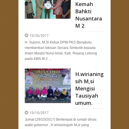
Kemah
Bahkti
Nusantara
M 2
10/26/2017
H. Sujono, M.Si Ketua DPW PKS Bengkulu,
memberikan bikisan Secara Simbolik kepada
Imam Masjid Nurul Amal, Kab. Rejang Lebong
pada KBN M-2 ...
H.wirianing
sih M,si
Mengisi
Tausiyah
umum.
10/10/2017
Jumat (29/10/2017) Bertempat di rumah dinas
wakil gubernur , H.wirianingsih M,si yang