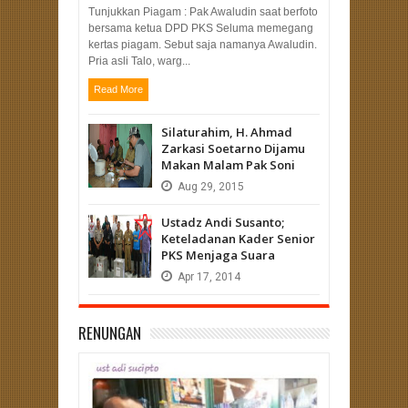
Tunjukkan Piagam : Pak Awaludin saat berfoto
bersama ketua DPD PKS Seluma memegang
kertas piagam. Sebut saja namanya Awaludin.
Pria asli Talo, warg...
Read More
Silaturahim, H. Ahmad
Zarkasi Soetarno Dijamu
Makan Malam Pak Soni
Aug
29,
2015
Ustadz Andi Susanto;
Keteladanan Kader Senior
PKS Menjaga Suara
Apr
17,
2014
RENUNGAN