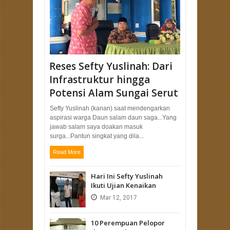
Reses Sefty Yuslinah: Dari
Infrastruktur hingga
Potensi Alam Sungai Serut
Sefty Yuslinah (kanan) saat mendengarkan
aspirasi warga Daun salam daun saga...Yang
jawab salam saya doakan masuk
surga...Pantun singkat yang dila...
Read More
Hari Ini Sefty Yuslinah
Ikuti Ujian Kenaikan
Mar
12,
2017
10 Perempuan Pelopor