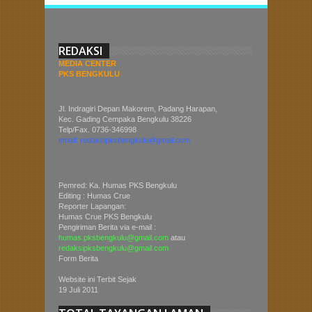
REDAKSI
MEDIA CENTER
PKS BENGKULU
Jl. Indragiri Depan Makorem, Padang Harapan,
Kec. Gading Cempaka Bengkulu 38226
Telp/Fax. 0736-346998
email: redaksipksbengkulu@gmail.com
Pemred: Ka. Humas PKS Bengkulu
Editing : Humas Crue
Reporter Lapangan:
Humas Crue PKS Bengkulu
Pengiriman Berita via e-mail :
humas.pksbengkulu@gmail.com
atau
redaksipksbengkulu@gmail.com
Form Berita
Website ini Terbit Sejak
19 Juli 2011