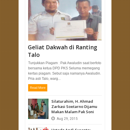
Geliat Dakwah di Ranting
Talo
Tunjukkan Piagam : Pak Awaludin saat berfoto
bersama ketua DPD PKS Seluma memegang
kertas piagam. Sebut saja namanya Awaludin.
Pria asli Talo, warg...
Read More
Silaturahim, H. Ahmad
Zarkasi Soetarno Dijamu
Makan Malam Pak Soni
Aug
29,
2015
Ustadz Andi Susanto;