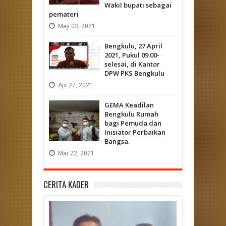
Wakil bupati sebagai
pemateri
May
03,
2021
Bengkulu, 27 April
2021, Pukul 09.00-
selesai, di Kantor
DPW PKS Bengkulu
Apr
27,
2021
GEMA Keadilan
Bengkulu Rumah
bagi Pemuda dan
Inisiator Perbaikan
Bangsa.
Mar
22,
2021
CERITA KADER