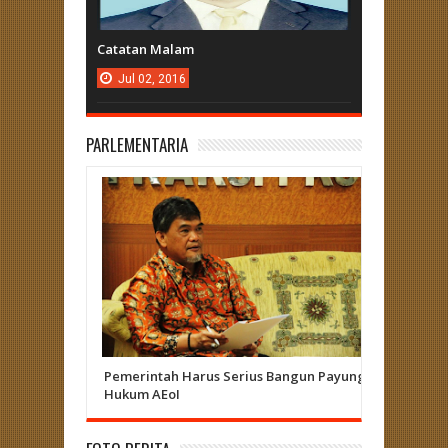
Catatan Malam
Jul
02,
2016
PARLEMENTARIA
Pemerintah Harus Serius Bangun Payung
Herizal 
Hukum AEoI
Curup - L