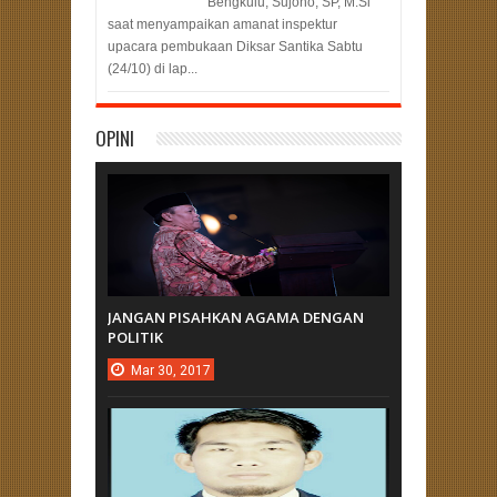
Bengkulu, Sujono, SP, M.Si
saat menyampaikan amanat inspektur
upacara pembukaan Diksar Santika Sabtu
(24/10) di lap...
OPINI
JANGAN PISAHKAN AGAMA DENGAN
POLITIK
Mar
30,
2017