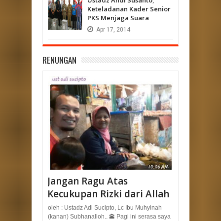
Keteladanan Kader Senior
PKS Menjaga Suara
Apr
17,
2014
RENUNGAN
Jangan Ragu Atas
Kecukupan Rizki dari Allah
oleh : Ustadz Adi Sucipto, Lc Ibu Muhyinah
(kanan) Subhanalloh.. 🕋 Pagi ini serasa saya