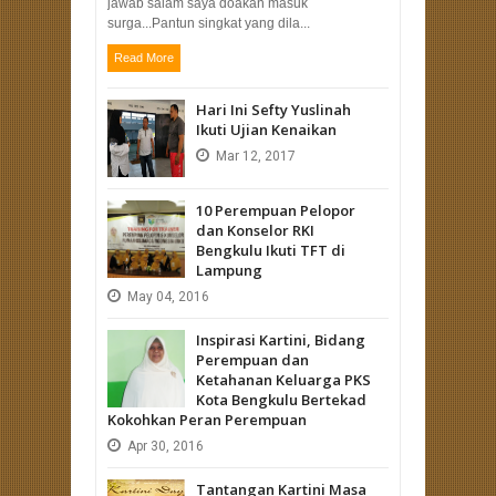
jawab salam saya doakan masuk
surga...Pantun singkat yang dila...
Read More
Hari Ini Sefty Yuslinah
Ikuti Ujian Kenaikan
Mar
12,
2017
10 Perempuan Pelopor
dan Konselor RKI
Bengkulu Ikuti TFT di
Lampung
May
04,
2016
Inspirasi Kartini, Bidang
Perempuan dan
Ketahanan Keluarga PKS
Kota Bengkulu Bertekad
Kokohkan Peran Perempuan
Apr
30,
2016
Tantangan Kartini Masa