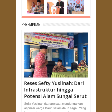
PEREMPUAN
Reses Sefty Yuslinah: Dari
Infrastruktur hingga
Potensi Alam Sungai Serut
Sefty Yuslinah (kanan) saat mendengarkan
aspirasi warga Daun salam daun saga...Yang