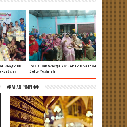
Bengkulu
Ini Usulan Warga Air Sebakul Saat Reses
Hari Ini Seft
t dari
Sefty Yuslinah
ARAHAN PIMPINAN