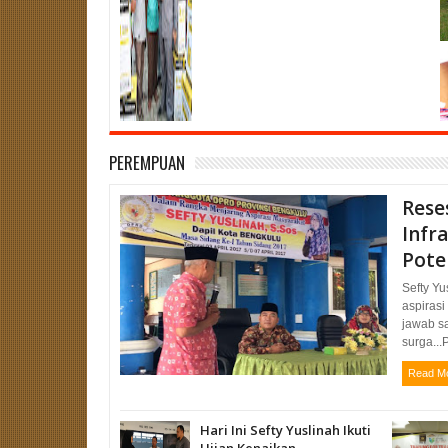
PEREMPUAN
Reses
Infr
Pote
Sefty Y
aspiras
jawab s
surga...
Read M
Hari Ini Sefty Yuslinah Ikuti
Ujian Kenaikan