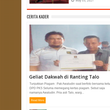
May
03,
2021
CERITA KADER
Geliat Dakwah di Ranting Talo
Tunjukkan Piagam : Pak Awaludin saat berfoto bersama ket
DPD PKS Seluma memegang kertas piagam. Sebut saja
namanya Awaludin. Pria asli Talo, warg...
Read More