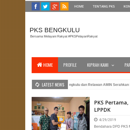
HOME
TENTANG PKS
KO
PKS BENGKULU
Bersama Melayani Rakyat #PKSPelayanRakyat
HOME
PROFILE
KIPRAH KAMI
PA
LATEST NEWS
kat Bengkulu Utara
PKS Bengkulu dan Relawan AMIN Serahkan Dukunga
Tahun 2023
PKS Bengkulu Memperingati Hari Kemerdekaan dengan Pelu
PKS Pertama,
g Hans
LPPDK
4/29/2019
Bendahara DPD PKS 