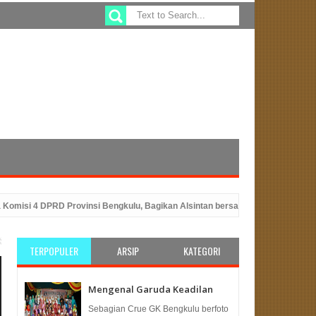
 4 DPRD Provinsi Bengkulu, Bagikan Alsintan bersama Gubernur Rohidin Mers
jahteraan Infrastruktur
PKS Bengkulu Siap Berkomitmen dalam Penanga
TERPOPULER
ARSIP
KATEGORI
Mengenal Garuda Keadilan
Sebagian Crue GK Bengkulu berfoto