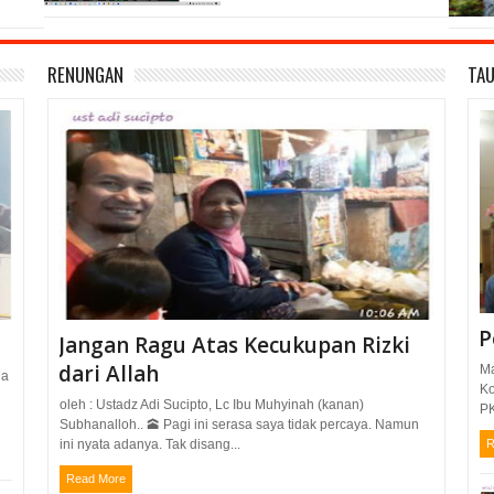
RENUNGAN
TAU
P
Jangan Ragu Atas Kecukupan Rizki
dari Allah
Ma
ua
Ko
oleh : Ustadz Adi Sucipto, Lc Ibu Muhyinah (kanan)
PK
Subhanalloh.. 🕋 Pagi ini serasa saya tidak percaya. Namun
ini nyata adanya. Tak disang...
R
Read More