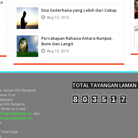
no
Doa Sederhana yang Lebih dari Cukup
Aug
15,
2016
Percakapan Rahasia Antara Rumput,
Bumi dan Langit
Aug
15,
2016
TOTAL TAYANGAN LAMAN
a. Humas PKS Bengkulu
Humas Crue
8
0
3
5
1
7
Lapangan:
e PKS Bengkulu
Berita via e-mail :
bengkulu@gmail.com
atau
sbengkulu@gmail.com
a
 Terbit Sejak
1