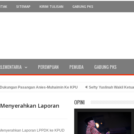
NTAK
SITEMAP
KIRIM TULISAN
GABUNG PKS
RLEMENTARIA
PEREMPUAN
PEMUDA
GABUNG PKS
n Pasangan Anies-Muhaimin Ke KPU
Sefty Yuslinah Wakil Ketua Komisi
ncuran Program ATM Beras
PKS Bengkulu: Solusi Tepat Untuk Kese
OPINI
 Menyerahkan Laporan
Menyerahkan Laporan LPPDK ke KPUD