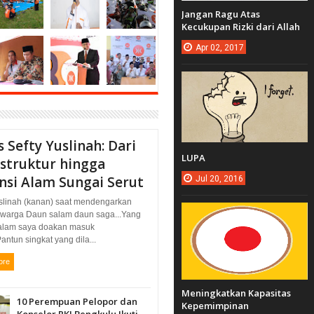
Jangan Ragu Atas
Kecukupan Rizki dari Allah
Apr
02,
2017
 Sefty Yuslinah: Dari
LUPA
astruktur hingga
nsi Alam Sungai Serut
Jul
20,
2016
uslinah (kanan) saat mendengarkan
i warga Daun salam daun saga...Yang
alam saya doakan masuk
Pantun singkat yang dila...
ore
Meningkatkan Kapasitas
10 Perempuan Pelopor dan
Kepemimpinan
Konselor RKI Bengkulu Ikuti