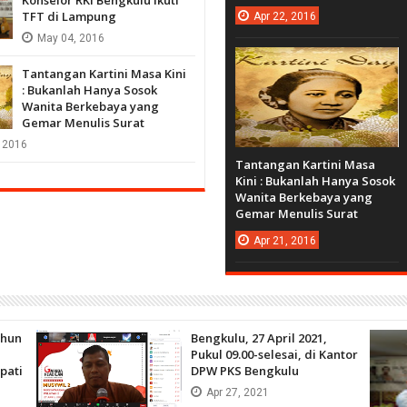
TFT di Lampung
Apr
22,
2016
May
04,
2016
Tantangan Kartini Masa Kini
: Bukanlah Hanya Sosok
Wanita Berkebaya yang
Gemar Menulis Surat
2016
Tantangan Kartini Masa
Kini : Bukanlah Hanya Sosok
Wanita Berkebaya yang
Gemar Menulis Surat
Apr
21,
2016
ahun
Bengkulu, 27 April 2021,
Pukul 09.00-selesai, di Kantor
pati
DPW PKS Bengkulu
Apr
27,
2021