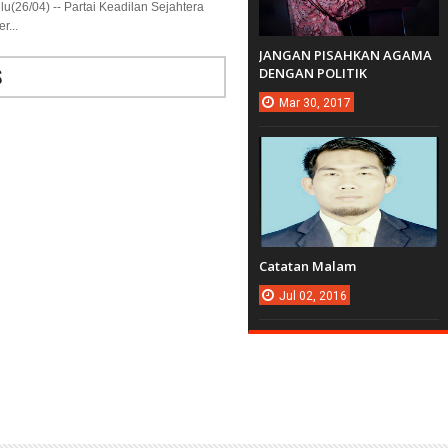
u(26/04) -- Partai Keadilan Sejahtera
r...
JANGAN PISAHKAN AGAMA
DENGAN POLITIK
S
Mar
30,
2017
Catatan Malam
Jul
02,
2016