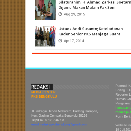
Silaturahim, H. Ahmad Zarkasi Soetar
Dijamu Makan Malam Pak Soni
Aug
29,
2015
Ustadz Andi Susanto; Keteladanan
Kader Senior PKS Menjaga Suara
Apr
17,
2014
REDAKSI
Pemred: K
Editing : 
MEDIA CENTER
Reporter 
PKS BENGKULU
Humas Cru
Pengiriman 
humas.pks
Jl. Indragiri Depan Makorem, Padang Harapan,
redaksipk
Kec. Gading Cempaka Bengkulu 38226
Form Berit
Telp/Fax. 0736-346998
email: redaksipksbengkulu@gmail.com
Website ini
19 Juli 201