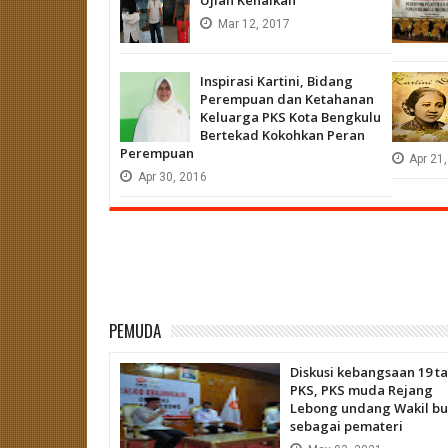
Mar
12,
2017
Inspirasi Kartini, Bidang
Perempuan dan Ketahanan
Keluarga PKS Kota Bengkulu
Bertekad Kokohkan Peran
Perempuan
Apr
21,
Apr
30,
2016
PEMUDA
Diskusi kebangsaan 19 t
PKS, PKS muda Rejang
Lebong undang Wakil bu
sebagai pemateri