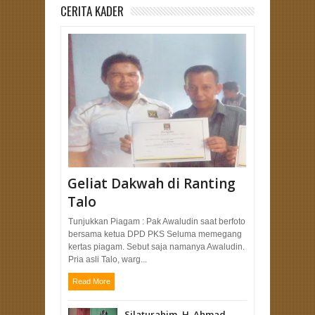
CERITA KADER
Geliat Dakwah di Ranting
Talo
Tunjukkan Piagam : Pak Awaludin saat berfoto
bersama ketua DPD PKS Seluma memegang
kertas piagam. Sebut saja namanya Awaludin.
Pria asli Talo, warg...
Read More
Silaturahim, H. Ahmad