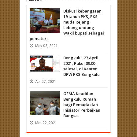
Diskusi kebangsaan
19 tahun PKS, PKS
muda Rejang
Lebong undang
Wakil bupati sebagai
pemateri
May
03,
2021
Bengkulu, 27 April
2021, Pukul 09.00-
selesai, di Kantor
DPW PKS Bengkulu
Apr
27,
2021
GEMA Keadilan
Bengkulu Rumah
bagi Pemuda dan
Inisiator Perbaikan
Bangsa.
Mar
22,
2021