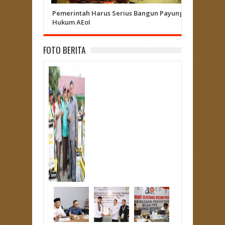
Pemerintah Harus Serius Bangun Payung
Herizal 
Hukum AEoI
Curup - L
FOTO BERITA