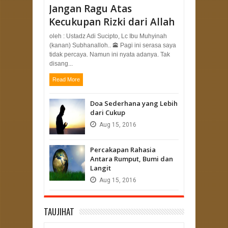
Jangan Ragu Atas
Kecukupan Rizki dari Allah
oleh : Ustadz Adi Sucipto, Lc Ibu Muhyinah
(kanan) Subhanalloh.. 🕋 Pagi ini serasa saya
tidak percaya. Namun ini nyata adanya. Tak
disang...
Read More
Doa Sederhana yang Lebih
dari Cukup
Aug
15,
2016
Percakapan Rahasia
Antara Rumput, Bumi dan
Langit
Aug
15,
2016
TAUJIHAT