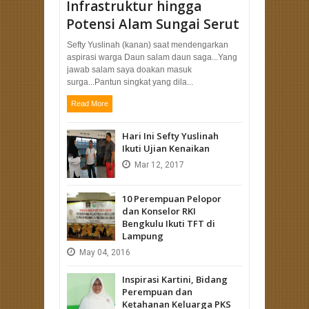
Infrastruktur hingga
Potensi Alam Sungai Serut
Sefty Yuslinah (kanan) saat mendengarkan
aspirasi warga Daun salam daun saga...Yang
jawab salam saya doakan masuk
surga...Pantun singkat yang dila...
Read More
Hari Ini Sefty Yuslinah
Ikuti Ujian Kenaikan
Mar
12,
2017
10 Perempuan Pelopor
dan Konselor RKI
Bengkulu Ikuti TFT di
Lampung
May
04,
2016
Inspirasi Kartini, Bidang
Perempuan dan
Ketahanan Keluarga PKS