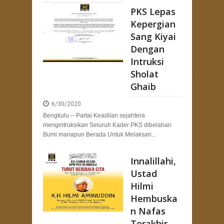
PKS Lepas
ng: Merancang Strategi Pemenangan Pemilu dengan Kehadiran Bang Hans
Kepergian
Sang Kiyai
Dengan
Intruksi
Sholat
Ghaib
6/30/2020
Bengkulu -- Partai Keadilan sejahtera
mengintruksikan Seluruh Kader PKS dibelahan
Bumi manapun Berada Untuk Melaksan...
Innalillahi,
Ustad
Hilmi
Hembuska
n Nafas
Terakhir