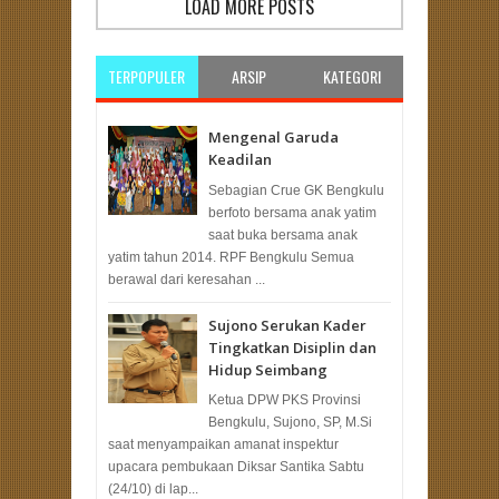
LOAD MORE POSTS
TERPOPULER
ARSIP
KATEGORI
Mengenal Garuda
Keadilan
Sebagian Crue GK Bengkulu
berfoto bersama anak yatim
saat buka bersama anak
yatim tahun 2014. RPF Bengkulu Semua
berawal dari keresahan ...
Sujono Serukan Kader
Tingkatkan Disiplin dan
Hidup Seimbang
Ketua DPW PKS Provinsi
Bengkulu, Sujono, SP, M.Si
saat menyampaikan amanat inspektur
upacara pembukaan Diksar Santika Sabtu
(24/10) di lap...