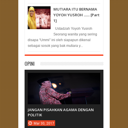
MUTIARA ITU BERNAMA
YOYOH YUSROH ....... [Part
1]
Ustadzah Yoyoh Yusroh
Seorang wanita yang sering
disapa “Ummi” ini oleh siapapun dikenal
sebagai sosok yang bak mutiara y...
OPINI
JANGAN PISAHKAN AGAMA DENGAN
POLITIK
Mar
30,
2017