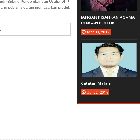
wardi (Bidang Pengembangan Usaha DPP
orang pebisnis dalam memasarkan produk
JANGAN PISAHKAN AGAMA
DENGAN POLITIK
S
Mar
30,
2017
Catatan Malam
Jul
02,
2016