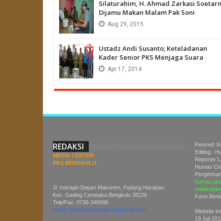
Silaturahim, H. Ahmad Zarkasi Soetar
Dijamu Makan Malam Pak Soni
Aug
29,
2015
Ustadz Andi Susanto; Keteladanan
Kader Senior PKS Menjaga Suara
Apr
17,
2014
REDAKSI
Pemred: K
Editing : 
MEDIA CENTER
Reporter 
PKS BENGKULU
Humas Cru
Pengiriman 
humas.pks
Jl. Indragiri Depan Makorem, Padang Harapan,
redaksipk
Kec. Gading Cempaka Bengkulu 38226
Form Berit
Telp/Fax. 0736-346998
email: redaksipksbengkulu@gmail.com
Website ini
19 Juli 201