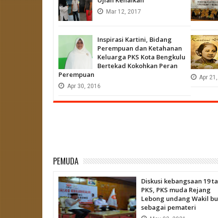
Mar
12,
2017
Inspirasi Kartini, Bidang
Perempuan dan Ketahanan
Keluarga PKS Kota Bengkulu
Bertekad Kokohkan Peran
Perempuan
Apr
21,
Apr
30,
2016
PEMUDA
Diskusi kebangsaan 19 t
PKS, PKS muda Rejang
Lebong undang Wakil bu
sebagai pemateri