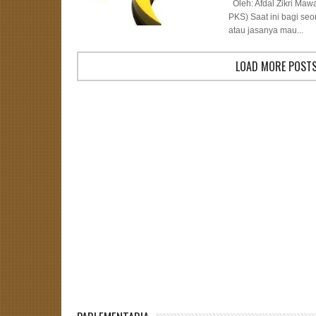
Oleh: Afdal Zikri Ma
PKS) Saat ini bagi se
atau jasanya mau...
LOAD MORE POST