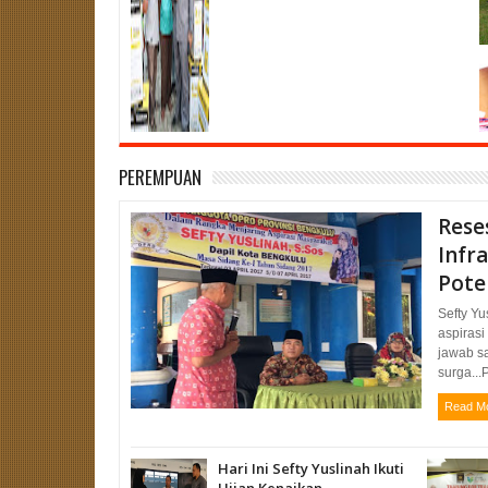
PEREMPUAN
Reses
Infr
Pote
Sefty Y
aspiras
jawab s
surga...
Read M
Hari Ini Sefty Yuslinah Ikuti
Ujian Kenaikan