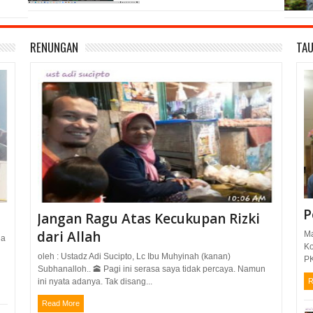
RENUNGAN
TAU
P
Jangan Ragu Atas Kecukupan Rizki
dari Allah
Ma
ua
Ko
oleh : Ustadz Adi Sucipto, Lc Ibu Muhyinah (kanan)
PK
Subhanalloh.. 🕋 Pagi ini serasa saya tidak percaya. Namun
ini nyata adanya. Tak disang...
R
Read More