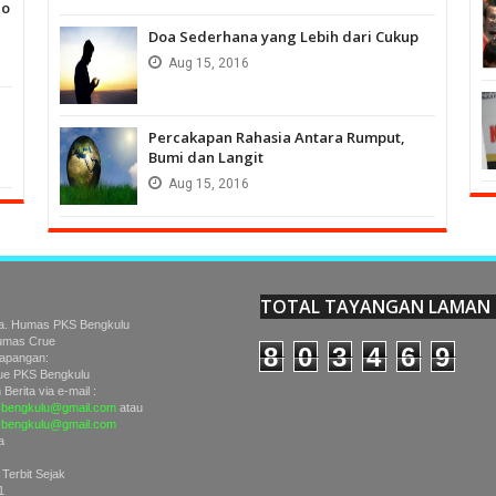
no
Doa Sederhana yang Lebih dari Cukup
Aug
15,
2016
Percakapan Rahasia Antara Rumput,
Bumi dan Langit
Aug
15,
2016
TOTAL TAYANGAN LAMAN
a. Humas PKS Bengkulu
Humas Crue
8
0
3
4
6
9
Lapangan:
e PKS Bengkulu
Berita via e-mail :
bengkulu@gmail.com
atau
sbengkulu@gmail.com
a
 Terbit Sejak
1