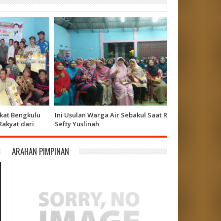
Bengkulu
Ini Usulan Warga Air Sebakul Saat Reses
Hari Ini Seft
t dari
Sefty Yuslinah
ARAHAN PIMPINAN