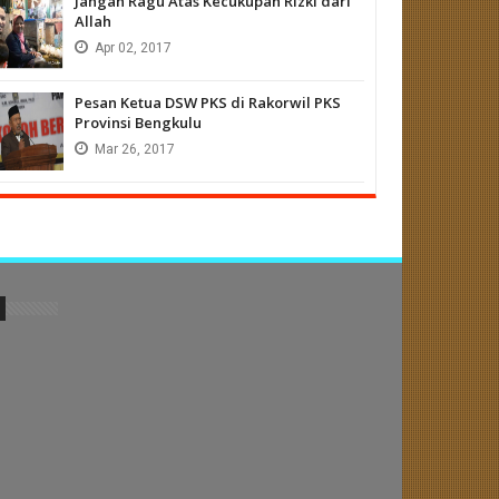
Jangan Ragu Atas Kecukupan Rizki dari
Allah
Apr
02,
2017
Pesan Ketua DSW PKS di Rakorwil PKS
Provinsi Bengkulu
Mar
26,
2017