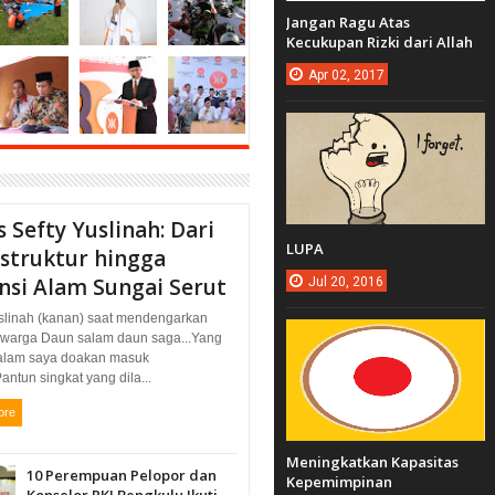
Jangan Ragu Atas
Kecukupan Rizki dari Allah
Apr
02,
2017
 Sefty Yuslinah: Dari
LUPA
astruktur hingga
nsi Alam Sungai Serut
Jul
20,
2016
uslinah (kanan) saat mendengarkan
i warga Daun salam daun saga...Yang
alam saya doakan masuk
Pantun singkat yang dila...
ore
Meningkatkan Kapasitas
10 Perempuan Pelopor dan
Kepemimpinan
Konselor RKI Bengkulu Ikuti