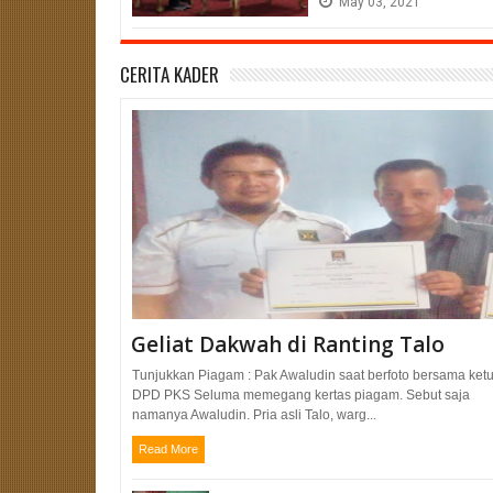
May
03,
2021
CERITA KADER
Geliat Dakwah di Ranting Talo
Tunjukkan Piagam : Pak Awaludin saat berfoto bersama ket
DPD PKS Seluma memegang kertas piagam. Sebut saja
namanya Awaludin. Pria asli Talo, warg...
Read More