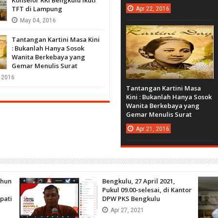
TFT di Lampung
Apr
22,
2016
May
04,
2016
Tantangan Kartini Masa Kini
: Bukanlah Hanya Sosok
Wanita Berkebaya yang
Gemar Menulis Surat
2016
Tantangan Kartini Masa
Kini : Bukanlah Hanya Sosok
Wanita Berkebaya yang
Gemar Menulis Surat
Apr
21,
2016
ahun
Bengkulu, 27 April 2021,
Pukul 09.00-selesai, di Kantor
pati
DPW PKS Bengkulu
Apr
27,
2021