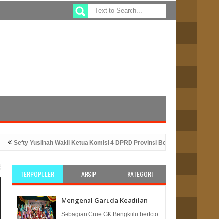
y Yuslinah Wakil Ketua Komisi 4 DPRD Provinsi Bengkulu, Bagikan Alsintan 
gkulu: Solusi Tepat Untuk Kesejahteraan Infrastruktur
PKS Bengkulu Si
TERPOPULER
ARSIP
KATEGORI
Mengenal Garuda Keadilan
Sebagian Crue GK Bengkulu berfoto