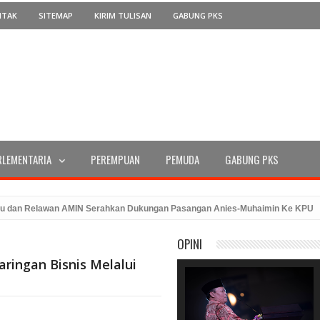
NTAK
SITEMAP
KIRIM TULISAN
GABUNG PKS
RLEMENTARIA
PEREMPUAN
PEMUDA
GABUNG PKS
lawan AMIN Serahkan Dukungan Pasangan Anies-Muhaimin Ke KPU
Seft
ari Kemerdekaan dengan Peluncuran Program ATM Beras
PKS Ben
OPINI
ringan Bisnis Melalui