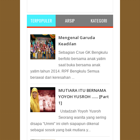
Ihsan Nasution, Ustadz Senior Bengkulu
Rating:
5
Reviewed By:
Unknown
TERPOPULER
ARSIP
KATEGORI
Mengenal Garuda
Keadilan
Sebagian Crue GK Bengkulu
berfoto bersama anak yatim
saat buka bersama anak
yatim tahun 2014. RPF Bengkulu Semua
berawal dari keresahan ...
MUTIARA ITU BERNAMA
YOYOH YUSROH ....... [Part
1]
Ustadzah Yoyoh Yusroh
Seorang wanita yang sering
disapa “Ummi” ini oleh siapapun dikenal
sebagai sosok yang bak mutiara y...