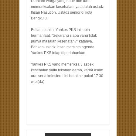
Diantara warga yang hadir dan turut
memeriksakan kesehatannya adalah ustadz
Ihsan Nasution, Ustadz senior di kota
Bengkulu.
Beliau menilai Yankes PKS ini lebih
bermanfaat. "Sekarang siapa yang tidak
punya masalah kesehatan?" katanya.
Bahkan ustadz Ihsan meminta agenda
Yankes PKS tetap dipertahankan.
Yankes PKS yang memeriksa 3 aspek
kesehatan yaitu tekanan darah, kadar asam
urat serta kolesterol ini berakhir pukul 17.30
wib.(da)