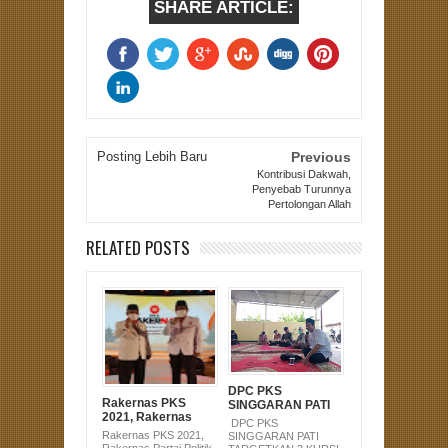
SHARE ARTICLE:
Posting Lebih Baru
Previous
Kontribusi Dakwah,
Penyebab Turunnya
Pertolongan Allah
RELATED POSTS
DPC PKS
Rakernas PKS
SINGGARAN PATI
2021, Rakernas
TARGETKAN 3
DPC PKS
Partai Politik
KURSI PADA
Rakernas PKS 2021,
SINGGARAN PATI
Terlama di dunia
PEMILU 2024