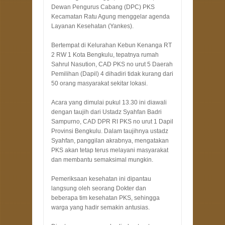
Dewan Pengurus Cabang (DPC) PKS
Kecamatan Ratu Agung menggelar agenda
Layanan Kesehatan (Yankes).
Bertempat di Kelurahan Kebun Kenanga RT
2 RW 1 Kota Bengkulu, tepatnya rumah
Sahrul Nasution, CAD PKS no urut 5 Daerah
Pemilihan (Dapil) 4 dihadiri tidak kurang dari
50 orang masyarakat sekitar lokasi.
Acara yang dimulai pukul 13.30 ini diawali
dengan taujih dari Ustadz Syahfan Badri
Sampurno, CAD DPR RI PKS no urut 1 Dapil
Provinsi Bengkulu. Dalam taujihnya ustadz
Syahfan, panggilan akrabnya, mengatakan
PKS akan tetap terus melayani masyarakat
dan membantu semaksimal mungkin.
Pemeriksaan kesehatan ini dipantau
langsung oleh seorang Dokter dan
beberapa tim kesehatan PKS, sehingga
warga yang hadir semakin antusias.