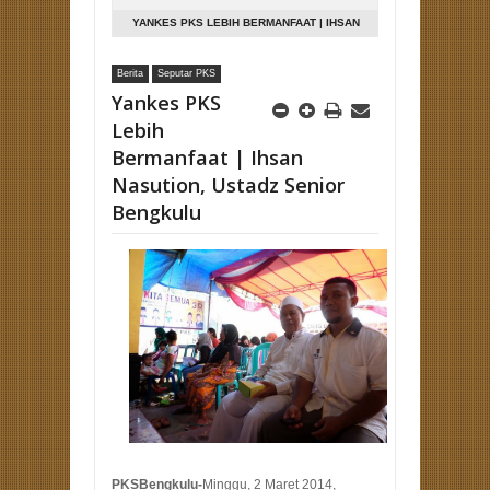
YANKES PKS LEBIH BERMANFAAT | IHSAN
NASUTION, USTADZ SENIOR BENGKULU
Berita
Seputar PKS
Yankes PKS
Lebih
Bermanfaat | Ihsan
Nasution, Ustadz Senior
Bengkulu
PKSBengkulu-
Minggu, 2 Maret 2014,