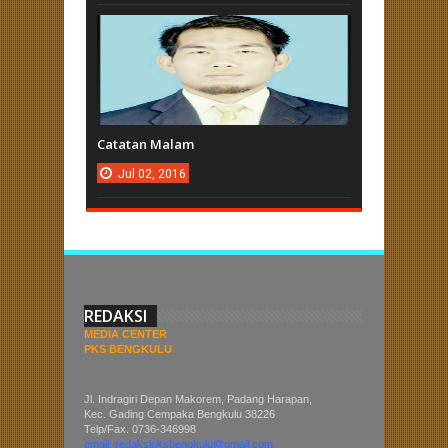
Catatan Malam
Jul
02,
2016
REDAKSI
MEDIA CENTER
PKS BENGKULU
Jl. Indragiri Depan Makorem, Padang Harapan,
Kec. Gading Cempaka Bengkulu 38226
Telp/Fax. 0736-346998
email: redaksipksbengkulu@gmail.com