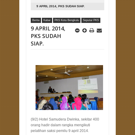
9 APRIL 2014, PKS SUDAH SIAP.
Berita
Kabar
PKS Kota Bengkulu
Seputar PKS
9 APRIL 2014,
PKS SUDAH
SIAP.
(9/2) Hotel Samudera Dwinka, sekitar 400
orang hadir dalam rangka mengikuti
pelatihan saksi pemilu 9 april 2014.