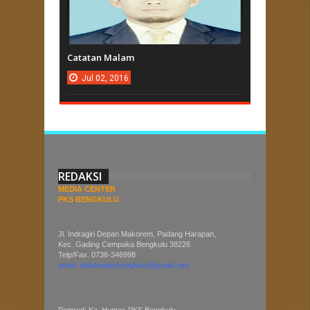
Catatan Malam
Jul
02,
2016
REDAKSI
MEDIA CENTER
PKS BENGKULU
Jl. Indragiri Depan Makorem, Padang Harapan,
Kec. Gading Cempaka Bengkulu 38226
Telp/Fax. 0736-346998
email: redaksipksbengkulu@gmail.com