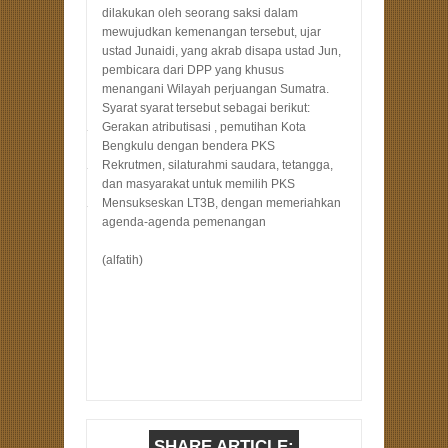
dilakukan oleh seorang saksi dalam
mewujudkan kemenangan tersebut, ujar
ustad Junaidi, yang akrab disapa ustad Jun,
pembicara dari DPP yang khusus
menangani Wilayah perjuangan Sumatra.
Syarat syarat tersebut sebagai berikut:
1.
Gerakan atributisasi , pemutihan Kota
Bengkulu dengan bendera PKS
2.
Rekrutmen, silaturahmi saudara, tetangga,
dan masyarakat untuk memilih PKS
3.
Mensukseskan LT3B, dengan memeriahkan
agenda-agenda pemenangan
(alfatih)
SHARE ARTICLE: