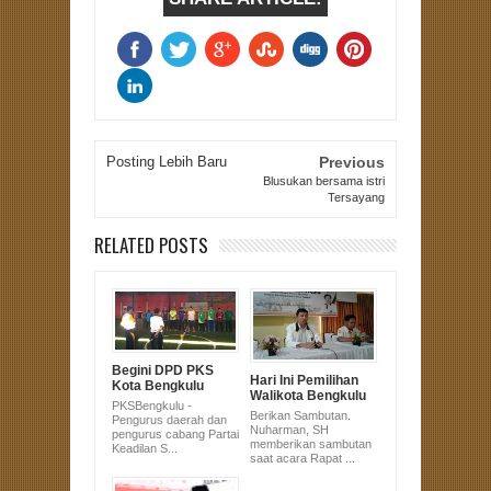
Posting Lebih Baru
Previous
Blusukan bersama istri
Tersayang
RELATED POSTS
Begini DPD PKS
Hari Ini Pemilihan
Kota Bengkulu
Walikota Bengkulu
Konsolidasikan
PKSBengkulu -
2018 Dibahas Lagi
Mesin Partai
Berikan Sambutan.
Pengurus daerah dan
Nuharman, SH
pengurus cabang Partai
memberikan sambutan
Keadilan S...
saat acara Rapat ...