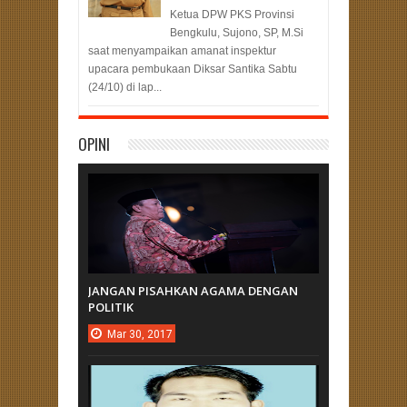
Ketua DPW PKS Provinsi
Bengkulu, Sujono, SP, M.Si
saat menyampaikan amanat inspektur
upacara pembukaan Diksar Santika Sabtu
(24/10) di lap...
OPINI
JANGAN PISAHKAN AGAMA DENGAN
POLITIK
Mar
30,
2017