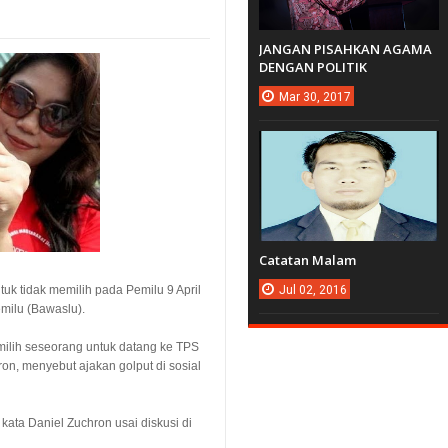
JANGAN PISAHKAN AGAMA
DENGAN POLITIK
Mar
30,
2017
Catatan Malam
uk tidak memilih pada Pemilu 9 April
Jul
02,
2016
ilu (Bawaslu).
ilih seseorang untuk datang ke TPS
on, menyebut ajakan golput di sosial
 kata Daniel Zuchron usai diskusi di