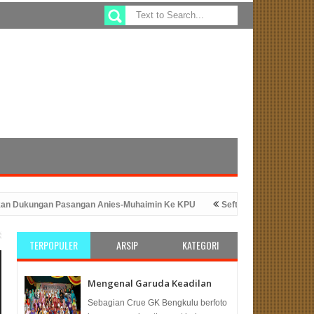
kungan Pasangan Anies-Muhaimin Ke KPU
Sefty Yuslinah Wakil Ketua 
 Peluncuran Program ATM Beras
PKS Bengkulu: Solusi Tepat Untu
TERPOPULER
ARSIP
KATEGORI
Mengenal Garuda Keadilan
Sebagian Crue GK Bengkulu berfoto