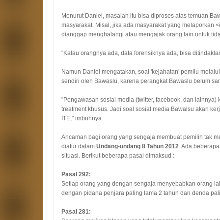
Menurut Daniel, masalah itu bisa diproses atas temuan Baw
masyarakat. Misal, jika ada masyarakat yang melaporkan <i
dianggap menghalangi atau mengajak orang lain untuk tida
"Kalau orangnya ada, data forensiknya ada, bisa ditindaklanj
Namun Daniel mengatakan, soal 'kejahatan' pemilu melalui s
sendiri oleh Bawaslu, karena perangkat Bawaslu belum sa
"Pengawasan sosial media (twitter, facebook, dan lainnya) 
treatment khusus. Jadi soal sosial media Bawalsu akan k
ITE," imbuhnya.
Ancaman bagi orang yang sengaja membuat pemilih tak me
diatur dalam
Undang-undang 8 Tahun 2012
. Ada beberapa 
situasi. Berikut beberapa pasal dimaksud :
Pasal 292:
Setiap orang yang dengan sengaja menyebabkan orang lain
dengan pidana penjara paling lama 2 tahun dan denda pa
Pasal 281: