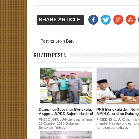
SHARE ARTICLE:
Posting Lebih Baru
RELATED POSTS
Dampingi Gubernur Bengkulu,
PKS Bengkulu dan Rel
Anggota DPRD Sujono Hadir di
AMIN Serahkan Dukung
Pembagian Alsintan untuk
Pasangan Anies-Muhai
PKSBENGKULU-Kota Argamakmur,
PKSBENGKULU-Dalam ran
Masyarakat Bengkulu Utara
KPU
28 Oktober 2023-Gubernur
memberikan dukungan mora
Bengkulu, Rohidi...
terhadap pendaftara...