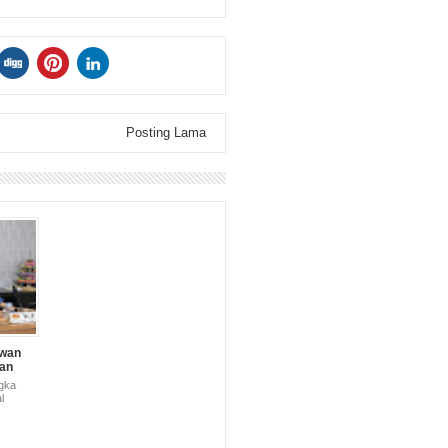
Posting Lama
awan
an
min Ke
gka
l