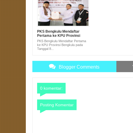
PKS Bengkulu Mendaftar
Pertama ke KPU Provinsi
Bengkulu pada Tanggal 8
PKS Bengkulu Mendaftar Pertama
Pukul 8
ke KPU Provinsi Bengkulu pada
Tanggal 8...
Blogger Comments
0 komentar:
Posting Komentar