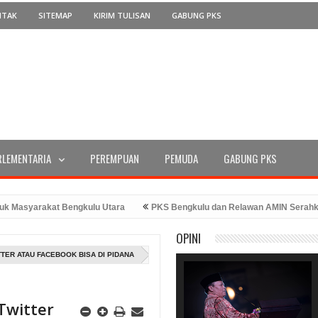
NTAK
SITEMAP
KIRIM TULISAN
GABUNG PKS
RLEMENTARIA
PEREMPUAN
PEMUDA
GABUNG PKS
syarakat Bengkulu Utara
PKS Bengkulu dan Relawan AMIN Serahkan Du
e-78 Tahun 2023
PKS Bengkulu Memperingati Hari Kemerdekaan dengan
OPINI
an Bang Hans
TTER ATAU FACEBOOK BISA DI PIDANA
 Twitter