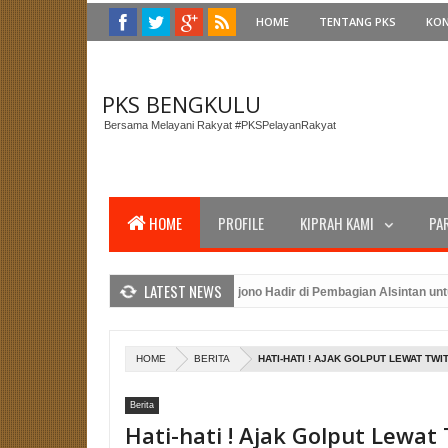
HOME
TENTANG PKS
KO
PKS BENGKULU
Bersama Melayani Rakyat #PKSPelayanRakyat
HOME
PROFILE
KIPRAH KAMI
PA
LATEST NEWS
ernur Bengkulu, Anggota DPRD Sujono Hadir di Pembagian Alsintan untuk Ma
PKS Bengkulu dan Amanat Presiden PKS Dalam Peringatan Upacara HUT RI K
Caleg PKS Benteng: Merancang Strategi Pemenangan Pemilu dengan Kehadir
HOME
BERITA
HATI-HATI ! AJAK GOLPUT LEWAT TWI
Berita
Hati-hati ! Ajak Golput Lewat