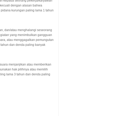
an kepada seorang pekerja/karyawan
 kecuali dengan alasan bahwa
n pidana kurungan paling lama 1 tahun
n, dan/atau menghalangi seseorang
egiatan yang menimbulkan gangguan
uara, atau menggagalkan pemungutan
) tahun dan denda paling banyak
 suara menjanjikan atau memberikan
gunakan hak pilihnya atau memilih
aling lama 3 tahun dan denda paling