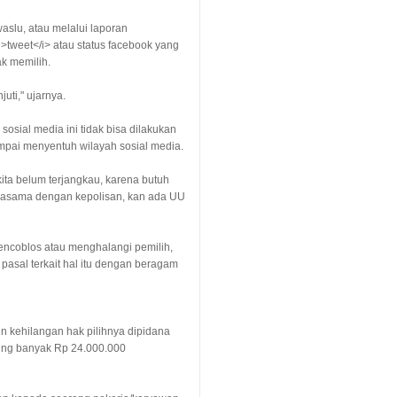
aslu, atau melalui laporan
>tweet</i> atau status facebook yang
k memilih.
uti," ujarnya.
osial media ini tidak bisa dilakukan
mpai menyentuh wilayah sosial media.
kita belum terjangkau, karena butuh
erjasama dengan kepolisan, kan ada UU
ncoblos atau menghalangi pemilih,
pasal terkait hal itu dengan beragam
 kehilangan hak pilihnya dipidana
ling banyak Rp 24.000.000