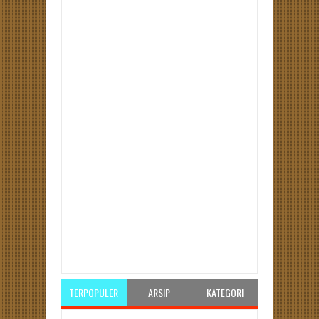
Item Reviewed:
Jika Langgar Moratorium
Kampanye, PKS Siap Disanksi
Rating:
5
Reviewed By:
Unknown
TERPOPULER
ARSIP
KATEGORI