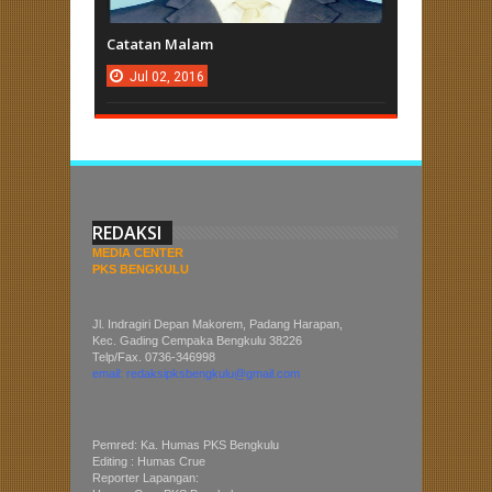
Catatan Malam
Jul
02,
2016
REDAKSI
MEDIA CENTER
PKS BENGKULU
Jl. Indragiri Depan Makorem, Padang Harapan,
Kec. Gading Cempaka Bengkulu 38226
Telp/Fax. 0736-346998
email: redaksipksbengkulu@gmail.com
Pemred: Ka. Humas PKS Bengkulu
Editing : Humas Crue
Reporter Lapangan: