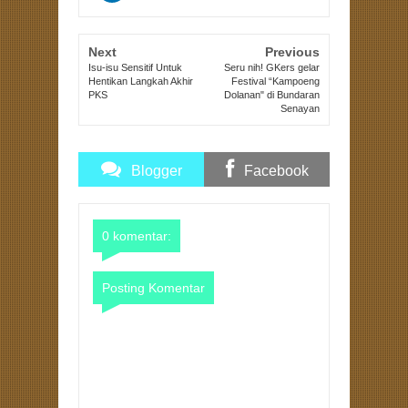
Next
Previous
Isu-isu Sensitif Untuk
Seru nih! GKers gelar
Hentikan Langkah Akhir
Festival “Kampoeng
PKS
Dolanan" di Bundaran
Senayan
Blogger
Facebook
Comments
Comments
0 komentar:
Posting Komentar