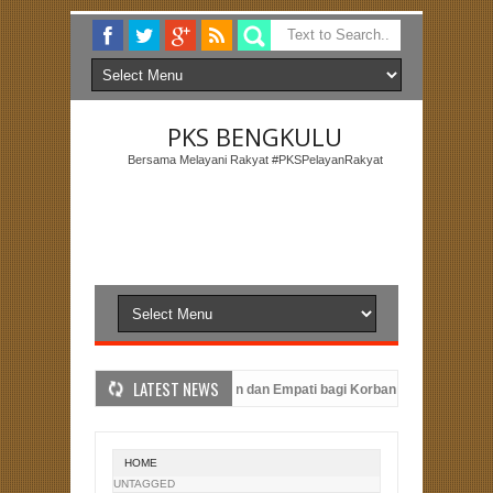
PKS BENGKULU
Bersama Melayani Rakyat #PKSPelayanRakyat
LATEST NEWS
Provinsi Bengkulu, Berikan Bantuan dan Empati bagi Korban Kebakaran di Cur
Masyarakat
PKS Bengkulu: Menyebarkan Semangat Berbagi Melalui Pem
HOME
UNTAGGED