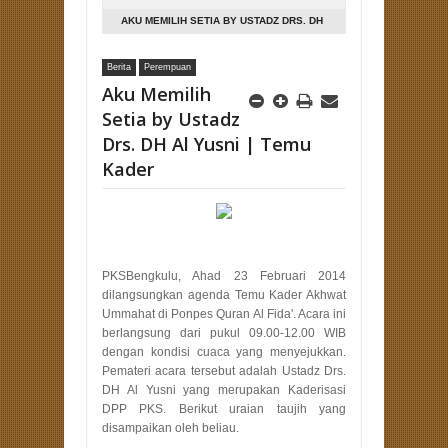
AKU MEMILIH SETIA BY USTADZ DRS. DH
AL YUSNI | TEMU KADER
Berita
Perempuan
Aku Memilih
Setia by Ustadz
Drs. DH Al Yusni | Temu
Kader
PKSBengkulu, Ahad 23 Februari 2014
dilangsungkan agenda Temu Kader Akhwat
Ummahat di Ponpes Quran Al Fida'. Acara ini
berlangsung dari pukul 09.00-12.00 WIB
dengan kondisi cuaca yang menyejukkan.
Pemateri acara tersebut adalah Ustadz Drs.
DH Al Yusni yang merupakan Kaderisasi
DPP PKS. Berikut uraian taujih yang
disampaikan oleh beliau.