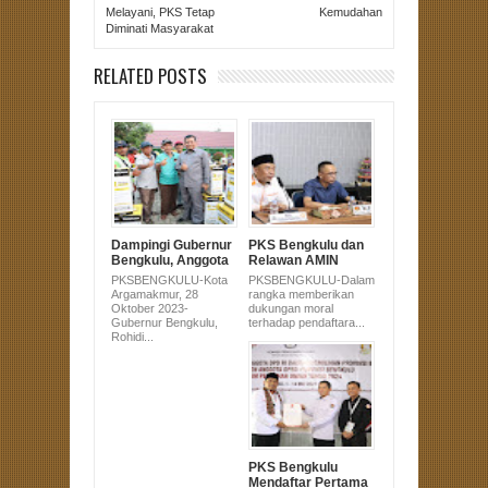
Melayani, PKS Tetap
Kemudahan
Diminati Masyarakat
RELATED POSTS
Dampingi Gubernur
PKS Bengkulu dan
Bengkulu, Anggota
Relawan AMIN
DPRD Sujono Hadir
Serahkan Dukungan
PKSBENGKULU-Kota
PKSBENGKULU-Dalam
di Pembagian
Pasangan Anies-
Argamakmur, 28
rangka memberikan
Alsintan untuk
Muhaimin Ke KPU
Oktober 2023-
dukungan moral
Masyarakat
Gubernur Bengkulu,
terhadap pendaftara...
Bengkulu Utara
Rohidi...
PKS Bengkulu
Mendaftar Pertama