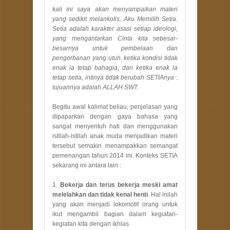
kali ini saya akan menyampaikan materi
yang sedikit melankolis, Aku Memilih Setia.
Setia adalah karakter asasi setiap ideologi,
yang mengantarkan Cinta kita sebesar-
besarnya untuk pembelaan dan
pengorbanan yang utuh. ketika kondisi tidak
enak ia tetap bahagia, dan ketika enak ia
tetap setia, intinya tidak berubah SETIAnya :
tujuannya adalah ALLAH SWT.
Begitu awal kalimat beliau, penjelasan yang
dipaparkan dengan gaya bahasa yang
sangat menyentuh hati dan menggunakan
istilah-istilah anak muda menjadikan materi
tersebut semakin menampakkan semangat
pemenangan tahun 2014 ini. Konteks SETIA
sekarang ini antara lain :
1.
Bekerja dan terus bekerja meski amat
melelahkan dan tidak kenal henti
. Hal inilah
yang akan menjadi lokomotif orang untuk
ikut mengambil bagian dalam kegiatan-
kegiatan kita dengan ikhlas.