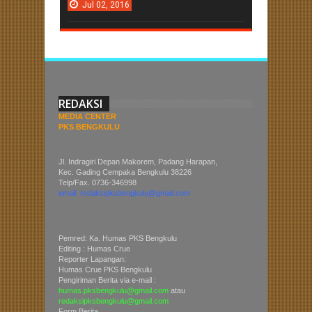
Jul
02,
2016
REDAKSI
MEDIA CENTER
PKS BENGKULU
Jl. Indragiri Depan Makorem, Padang Harapan,
Kec. Gading Cempaka Bengkulu 38226
Telp/Fax. 0736-346998
email: redaksipksbengkulu@gmail.com
Pemred: Ka. Humas PKS Bengkulu
Editing : Humas Crue
Reporter Lapangan:
Humas Crue PKS Bengkulu
Pengiriman Berita via e-mail :
humas.pksbengkulu@gmail.com
atau
redaksipksbengkulu@gmail.com
Form Berita