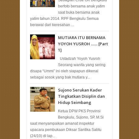
Sebagian Crue GK Bengkulu
berfoto bersama anak yatim
saat buka bersama anak
yatim tahun 2014. RPF Bengkulu Semua
berawal dari keresahan ...
MUTIARA ITU BERNAMA
YOYOH YUSROH ....... [Part
1]
Ustadzah Yoyoh Yusroh
Seorang wanita yang sering
disapa “Ummi” ini oleh siapapun dikenal
sebagai sosok yang bak mutiara y...
Sujono Serukan Kader
Tingkatkan Disiplin dan
Hidup Seimbang
Ketua DPW PKS Provinsi
Bengkulu, Sujono, SP, M.Si
saat menyampaikan amanat inspektur
upacara pembukaan Diksar Santika Sabtu
(24/10) di lap...