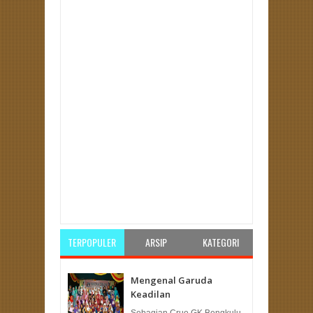
Item Reviewed:
Aku Memilih Setia by Ustadz Drs.
DH Al Yusni | Temu Kader
Rating:
5
Reviewed By:
Unknown
TERPOPULER
ARSIP
KATEGORI
Mengenal Garuda
Keadilan