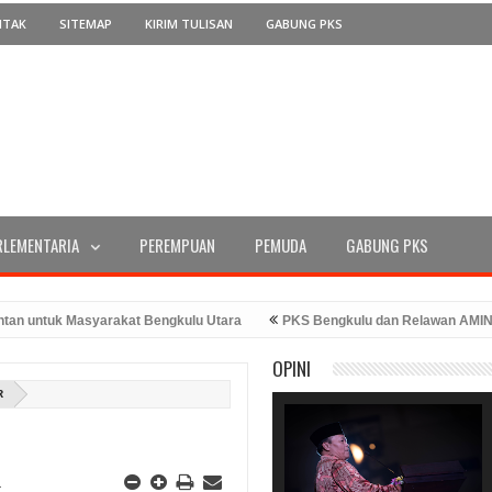
NTAK
SITEMAP
KIRIM TULISAN
GABUNG PKS
RLEMENTARIA
PEREMPUAN
PEMUDA
GABUNG PKS
ntuk Masyarakat Bengkulu Utara
PKS Bengkulu dan Relawan AMIN Sera
UT RI Ke-78 Tahun 2023
PKS Bengkulu Memperingati Hari Kemerdekaan
OPINI
Kehadiran Bang Hans
R
R