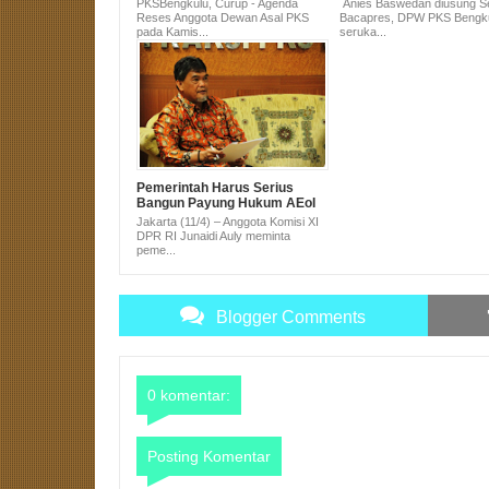
PKSBengkulu, Curup - Agenda
Anies Baswedan diusung S
Tahun Ini
Reses Anggota Dewan Asal PKS
Bacapres, DPW PKS Bengk
pada Kamis...
seruka...
Pemerintah Harus Serius
Bangun Payung Hukum AEoI
Jakarta (11/4) – Anggota Komisi XI
DPR RI Junaidi Auly meminta
peme...
Blogger Comments
0 komentar:
Posting Komentar