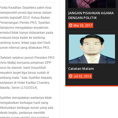
Partai Keadilan Sejahtera yakin bisa
JANGAN PISAHKAN AGAMA
memperoleh posisi tiga besar dalam
DENGAN POLITIK
pemilu legislatif 2014. Ketua Badan
Pemenangan Pemilu PKS, Syahfan
Mar
30,
2017
Sampurno mengatakan keyakinan
tersebut tidak hanya didasarkan pada
evaluasi kerja kader ke kantong-
kantong suara, tetapi juga dari hasil
survei internal yang dilakukan PKS.
“Setelah setahun penuh Presiden PKS
(Anis Matta) bersama pimpinan DPP
turun ke daerah, kami InsyaAllah
Catatan Malam
meyakini target tiga besar sudah di
Jul
02,
2016
ambang mata,” kata Syahfan kepada
wartawan di Hotel Kartika Chandra,
Jakarta, Senin (17/2/2014).
Syahfan mengatakan partainya tidak
mengabaikan berbagai hasil yang
dikeluarkan lembaga survei yang ada.
Meski begitu, partainya memiliki
metode survei sendiri dan hasilnya,