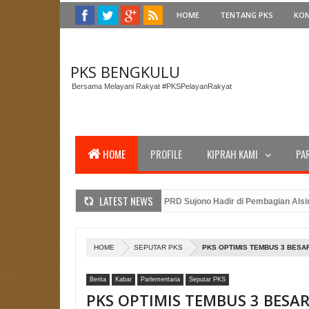
HOME
TENTANG PKS
KO
PKS BENGKULU
Bersama Melayani Rakyat #PKSPelayanRakyat
HOME
PROFILE
KIPRAH KAMI
PA
LATEST NEWS
ngi Gubernur Bengkulu, Anggota DPRD Sujono Hadir di Pembagian Alsintan u
 DPTW PKS Bengkulu dan Amanat Presiden PKS Dalam Peringatan Upacara H
lidasi Caleg PKS Benteng: Merancang Strategi Pemenangan Pemilu dengan 
HOME
SEPUTAR PKS
PKS OPTIMIS TEMBUS 3 BESA
Berita
Kabar
Parlementaria
Seputar PKS
PKS OPTIMIS TEMBUS 3 BESA