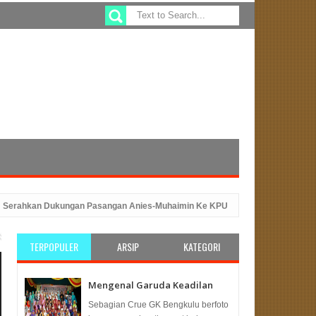
hkan Dukungan Pasangan Anies-Muhaimin Ke KPU
Sefty Yuslinah Wakil
 dengan Peluncuran Program ATM Beras
PKS Bengkulu: Solusi Tep
TERPOPULER
ARSIP
KATEGORI
Mengenal Garuda Keadilan
Sebagian Crue GK Bengkulu berfoto