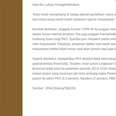
kata dia, cukup menggembirakan.
“Kami telah menghitung di setiap daerah pemilihan mana ya
dan mana yang masih butuh sentuhan lagi ke masyarakat,” 
Kendati demikian, anggota Komisi I DPR-RI itu enggan men
dalam survei internal tersebut. Dia juga enggan menyebu
lumbung suara bagi PKS. Syahfan pun meyakini partai berba
oleh masyarakat. Pasalnya, pimpinan stuktur dan kader par
masyarakat sekitar tidak hanya saat akan pemilu tapi juga d
Seperti diketahui, elektabilitas PKS disebut tidak mencuku
(parliamentary threshold). Terakhir, hasil survei Lingkaran
terancam tidak lolos ke parlemen periode 2014-2019. Dalam
empat parpol yang terancam tak lolos ambang batas Parle
parpol itu yakni PKS (2,2 persen), Nasdem (2 persen), PBB 
Sumber : [PksCibitung/TM] (DI)