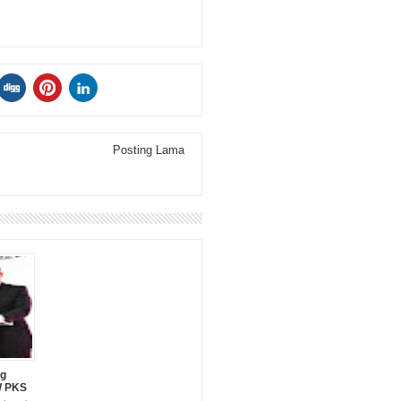
Posting Lama
ng
W PKS
t.