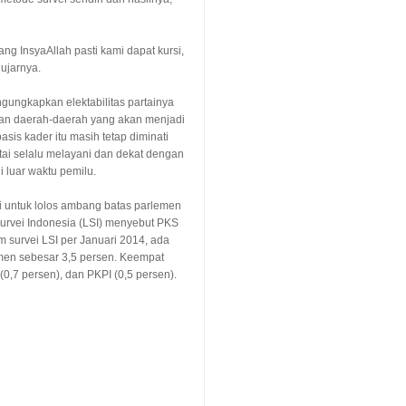
ng InsyaAllah pasti kami dapat kursi,
ujarnya.
gungkapkan elektabilitas partainya
tkan daerah-daerah yang akan menjadi
sis kader itu masih tetap diminati
tai selalu melayani dan dekat dengan
i luar waktu pemilu.
pi untuk lolos ambang batas parlemen
 Survei Indonesia (LSI) menyebut PKS
 survei LSI per Januari 2014, ada
men sebesar 3,5 persen. Keempat
(0,7 persen), dan PKPI (0,5 persen).