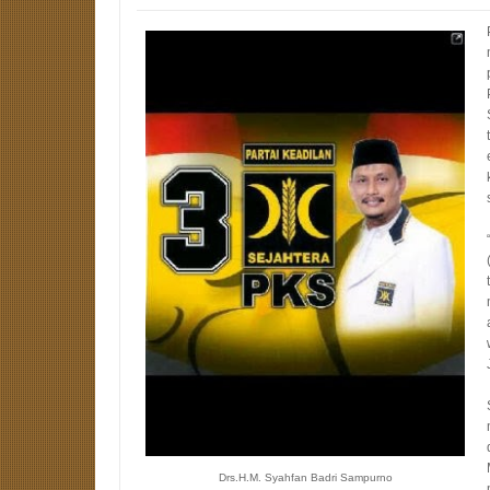
Drs.H.M. Syahfan Badri Sampurno