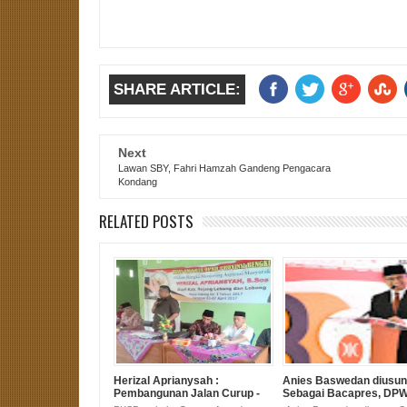
SHARE ARTICLE:
Next
Lawan SBY, Fahri Hamzah Gandeng Pengacara
Kondang
RELATED POSTS
Herizal Aprianysah :
Anies Baswedan diusu
Pembangunan Jalan Curup -
Sebagai Bacapres, DP
Lebong Bakal Terealisasi
Bengkulu serukan All Ou