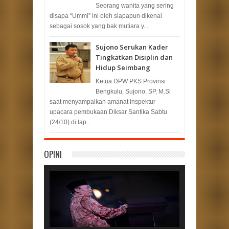
Seorang wanita yang sering
disapa “Ummi” ini oleh siapapun dikenal
sebagai sosok yang bak mutiara y...
Sujono Serukan Kader
Tingkatkan Disiplin dan
Hidup Seimbang
Ketua DPW PKS Provinsi
Bengkulu, Sujono, SP, M.Si
saat menyampaikan amanat inspektur
upacara pembukaan Diksar Santika Sabtu
(24/10) di lap...
OPINI