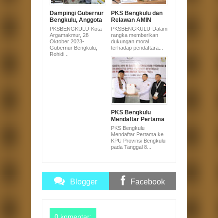
Dampingi Gubernur
PKS Bengkulu dan
Bengkulu, Anggota
Relawan AMIN
DPRD Sujono Hadir
Serahkan Dukungan
PKSBENGKULU-Kota
PKSBENGKULU-Dalam
di Pembagian
Pasangan Anies-
Argamakmur, 28
rangka memberikan
Alsintan untuk
Muhaimin Ke KPU
Oktober 2023-
dukungan moral
Masyarakat
Gubernur Bengkulu,
terhadap pendaftara...
Bengkulu Utara
Rohidi...
PKS Bengkulu
Mendaftar Pertama
ke KPU Provinsi
PKS Bengkulu
Bengkulu pada
Mendaftar Pertama ke
Tanggal 8 Pukul 8
KPU Provinsi Bengkulu
pada Tanggal 8...
Blogger
Facebook
Comments
Comments
0 komentar: