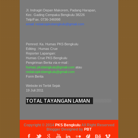
Jl. Indragiri Depan Makorem, Padang Harapan,
Kec. Gading Cempaka Bengkulu 38226
Telp/Fax. 0736-346998
email: redaksipksbengkulu@gmail.com
Pemred: Ka. Humas PKS Bengkulu
Editing : Humas Crue
Reporter Lapangan:
Humas Crue PKS Bengkulu
Pengiriman Berita via e-mail :
humas.pksbengkulu@gmail.com
atau
redaksipksbengkulu@gmail.com
Form Berita
Website ini Terbit Sejak
19 Juli 2011
TOTAL TAYANGAN LAMAN
Copyright © 2014
PKS Bengkulu
All Right Reserved
Blogger Designed by
PBT