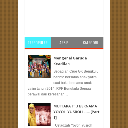
Item Reviewed:
PKS Tak Ingin Hanya Jadi Koalisi
Tukang Stempel Gerindra
Rating:
5
Reviewed By:
Unknown
TERPOPULER
ARSIP
KATEGORI
Mengenal Garuda
Keadilan
Sebagian Crue GK Bengkulu
berfoto bersama anak yatim
saat buka bersama anak
yatim tahun 2014. RPF Bengkulu Semua
berawal dari keresahan ...
MUTIARA ITU BERNAMA
YOYOH YUSROH ....... [Part
1]
Ustadzah Yoyoh Yusroh