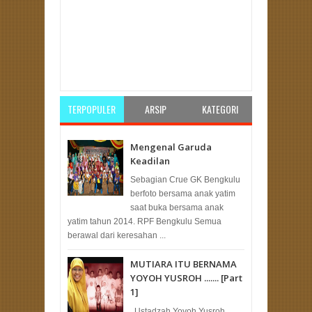
Item Reviewed:
Anis Matta: PKS Bentuk Tim
Komunikasi Resmi dengan Prabowo
Rating:
5
Reviewed By:
Unknown
TERPOPULER
ARSIP
KATEGORI
Mengenal Garuda
Keadilan
Sebagian Crue GK Bengkulu
berfoto bersama anak yatim
saat buka bersama anak
yatim tahun 2014. RPF Bengkulu Semua
berawal dari keresahan ...
MUTIARA ITU BERNAMA
YOYOH YUSROH ....... [Part
1]
Ustadzah Yoyoh Yusroh