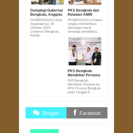
Dampingi Gubernur
PKS Bengkulu dan
Bengkulu, Anggota
Relawan AMIN
DPRD Sujono Hadir
Serahkan Dukungan
PKSBENGKULU-Kota
PKSBENGKULU-Dalam
di Pembagian
Pasangan Anies-
Argamakmur, 28
rangka memberikan
Alsintan untuk
Muhaimin Ke KPU
Oktober 2023-
dukungan moral
Masyarakat
Gubernur Bengkulu,
terhadap pendaftara...
Bengkulu Utara
Rohidi...
PKS Bengkulu
Mendaftar Pertama
ke KPU Provinsi
PKS Bengkulu
Bengkulu pada
Mendaftar Pertama ke
Tanggal 8 Pukul 8
KPU Provinsi Bengkulu
pada Tanggal 8...
Blogger
Facebook
Comments
Comments