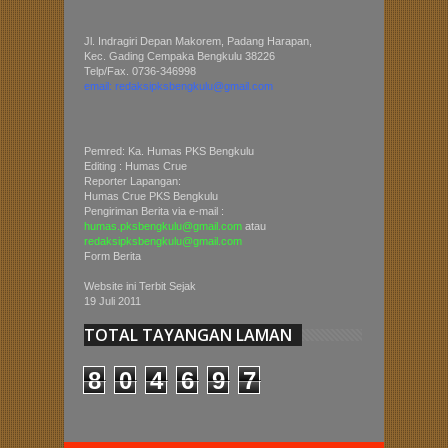
Jl. Indragiri Depan Makorem, Padang Harapan,
Kec. Gading Cempaka Bengkulu 38226
Telp/Fax. 0736-346998
email: redaksipksbengkulu@gmail.com
Pemred: Ka. Humas PKS Bengkulu
Editing : Humas Crue
Reporter Lapangan:
Humas Crue PKS Bengkulu
Pengiriman Berita via e-mail :
humas.pksbengkulu@gmail.com
atau
redaksipksbengkulu@gmail.com
Form Berita
Website ini Terbit Sejak
19 Juli 2011
TOTAL TAYANGAN LAMAN
8
0
4
6
9
7