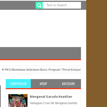
embawa Gebrakan Baru: Program "Perut Kenyang, Kerja Gampang, Sembak
n Kurban
Ratusan Bacaleg PKS di Bengkulu Ikuti Bimbingan Teknis : PK
TERPOPULER
ARSIP
KATEGORI
Mengenal Garuda Keadilan
Sebagian Crue GK Bengkulu berfoto