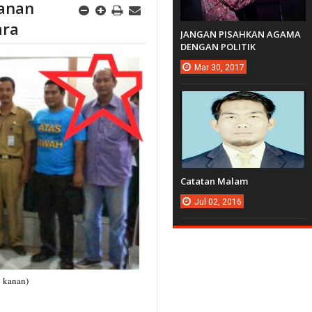
danan
ara
JANGAN PISAHKAN AGAMA
DENGAN POLITIK
Mar
30,
2017
Catatan Malam
Jul
02,
2016
g kanan)