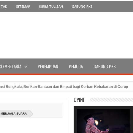
NTAK
SITEMAP
KIRIM TULISAN
GABUNG PKS
RLEMENTARIA
PEREMPUAN
PEMUDA
GABUNG PKS
ulu, Berikan Bantuan dan Empati bagi Korban Kebakaran di Curup
PKS M
PKS Bengkulu: Menyebarkan Semangat Berbagi Melalui Pemotongan Hewa
OPINI
S MENJAGA SUARA