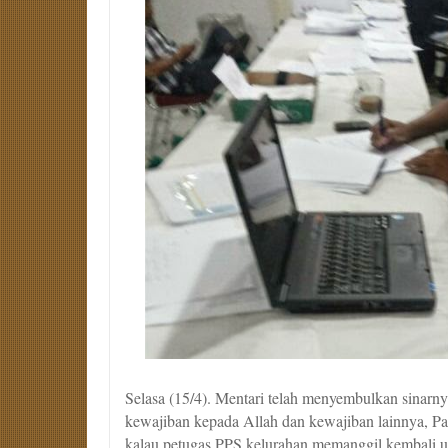
Selasa (15/4). Mentari telah menyembulkan sinarn
kewajiban kepada Allah dan kewajiban lainnya, Pak
kalau petugas PPS kelurahan memanggil kembali 