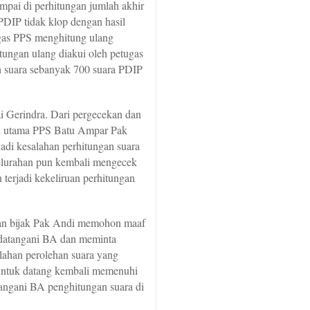
ampai di perhitungan jumlah akhir
 PDIP tidak klop dengan hasil
gas PPS menghitung ulang
tungan ulang diakui oleh petugas
sih suara sebanyak 700 suara PDIP
tai Gerindra. Dari pergecekan dan
ksi utama PPS Batu Ampar Pak
adi kesalahan perhitungan suara
elurahan pun kembali mengecek
terjadi kekeliruan perhitungan
an bijak Pak Andi memohon maaf
datangani BA dan meminta
ahan perolehan suara yang
p untuk datang kembali memenuhi
angani BA penghitungan suara di