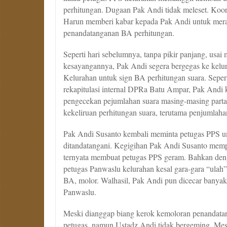
perhitungan. Dugaan Pak Andi tidak meleset. Ko
Harun memberi kabar kepada Pak Andi untuk mera
penandatanganan BA perhitungan.
Seperti hari sebelumnya, tanpa pikir panjang, usa
kesayangannya, Pak Andi segera bergegas ke ke
Kelurahan untuk sign BA perhitungan suara. Sepert
rekapitulasi internal DPRa Batu Ampar, Pak Andi
pengecekan pejumlahan suara masing-masing partai 
kekeliruan perhitungan suara, terutama penjumlaha
Pak Andi Susanto kembali meminta petugas PPS u
ditandatangani. Kegigihan Pak Andi Susanto mempe
ternyata membuat petugas PPS geram. Bahkan de
petugas Panwaslu kelurahan kesal gara-gara “ulah
BA, molor. Walhasil, Pak Andi pun dicecar banyak
Panwaslu.
Meski dianggap biang kerok kemoloran penandatan
petugas, namun Ustadz Andi tidak bergeming. Meski