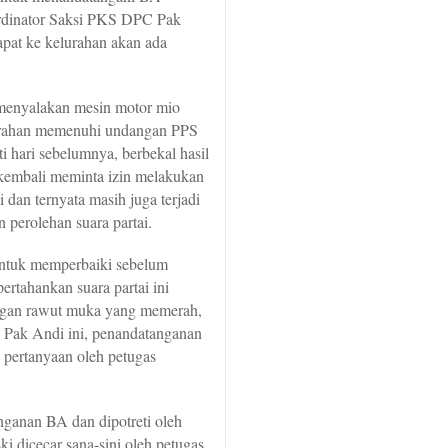
ordinator Saksi PKS DPC Pak
pat ke kelurahan akan ada
i menyalakan mesin motor mio
lurahan memenuhi undangan PPS
i hari sebelumnya, berbekal hasil
 kembali meminta izin melakukan
dan ternyata masih juga terjadi
n perolehan suara partai.
ntuk memperbaiki sebelum
rtahankan suara partai ini
ngan rawut muka yang memerah,
” Pak Andi ini, penandatanganan
 pertanyaan oleh petugas
ganan BA dan dipotreti oleh
 dicecar sana-sini oleh petugas