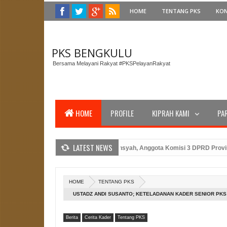
HOME
TENTANG PKS
KO
PKS BENGKULU
Bersama Melayani Rakyat #PKSPelayanRakyat
HOME
PROFILE
KIPRAH KAMI
PA
LATEST NEWS
idin Mersyah
Herizal Apriansyah, Anggota Komisi 3 DPRD Provinsi Bengk
m Penanganan Sampah dan Infrastruktur untuk Kesejahteraan Masyarakat
HOME
TENTANG PKS
USTADZ ANDI SUSANTO; KETELADANAN KADER SENIOR PK
Berita
Cerita Kader
Tentang PKS