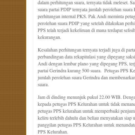
dalam perhitungan suara, ternyata tidak meleset. S
suara partai PDIP ternyata jumlah perolehan suara
perhitungan internal PKS. Pak Andi meminta petu
perolehan suara PDIP yang setelah dilakukan perhi
PPS telah terjadi kekeliruan di mana terdapat seli
kekurangan.
Kesalahan perhitungan ternyata terjadi juga di par
perbandingan data rekapitulasi yang dipegang sa
Andi dengan lembar plano yang dipegang PPS, terj
partai Gerindra kurang 500 suara. Petugas PPS K
jumlah perolehan suara Gerindra dan membenarkan 
suara.
Jam di dinding menunjuk pukul 22.00 WIB. Deng
kepada petugas PPS Kelurahan untuk tidak menan
petugas PPS kelurahan untuk memperbaiki penjuml
keliru terlebih dahulu dan beliau menyatakan sia
panggilan petugas PPS Kelurahan untuk menandat
PPS Kelurahan.