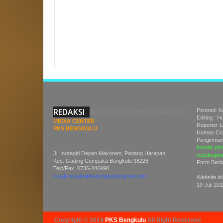
Item Reviewed:
Mensos: Pengungsi Sinabung Akan Diberi Lapang
Unknown
REDAKSI
Pemred: K
Editing : 
MEDIA CENTER
Reporter 
PKS BENGKULU
Humas Cru
Pengiriman 
humas.pks
Jl. Indragiri Depan Makorem, Padang Harapan,
redaksipk
Kec. Gading Cempaka Bengkulu 38226
Form Berit
Telp/Fax. 0736-346998
email: redaksipksbengkulu@gmail.com
Website ini
19 Juli 201
Copyright © 2014
PKS Bengkulu
All Right Reserved