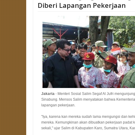
Diberi Lapangan Pekerjaan
Jakarta
- Menteri Sosial Salim Segaf Al Jufri mengunjun
Sinabung. Mensos Salim menyatakan bahwa Kementeri
lapangan pekerjaan.
"Iya, karena kan mereka sudah lama mengungsi dan keh
mereka. Kemungkinan akan dibuatkan pekerjaan padat k
sekali," ujar Salim di Kabupaten Karo, Sumatra Utara, Ka