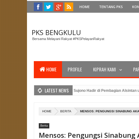
HOME
TENTANG PKS
KO
PKS BENGKULU
Bersama Melayani Rakyat #PKSPelayanRakyat
HOME
PROFILE
KIPRAH KAMI
PA
LATEST NEWS
Gubernur Bengkulu, Anggota DPRD Sujono Hadir di Pembagian Alsintan untuk
W PKS Bengkulu dan Amanat Presiden PKS Dalam Peringatan Upacara HUT RI
si Caleg PKS Benteng: Merancang Strategi Pemenangan Pemilu dengan Kehad
HOME
BERITA
MENSOS: PENGUNGSI SINABUNG AKA
Berita
Mensos: Pengungsi Sinabung