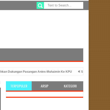
 Dukungan Pasangan Anies-Muhaimin Ke KPU
Sefty Yuslinah Wakil Ket
gan Peluncuran Program ATM Beras
PKS Bengkulu: Solusi Tepat U
TERPOPULER
ARSIP
KATEGORI