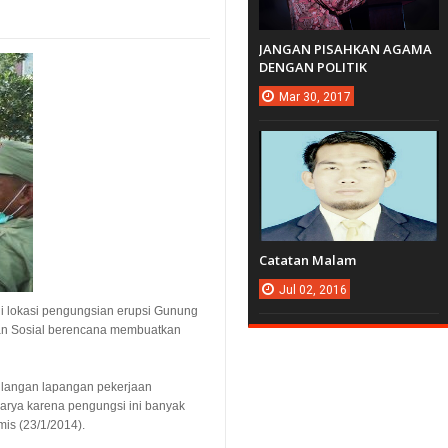
JANGAN PISAHKAN AGAMA
DENGAN POLITIK
Mar
30,
2017
Catatan Malam
Jul
02,
2016
gi lokasi pengungsian erupsi Gunung
an Sosial berencana membuatkan
ilangan lapangan pekerjaan
arya karena pengungsi ini banyak
mis (23/1/2014).