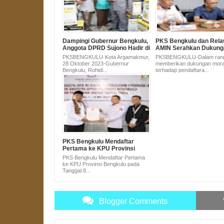
Dampingi Gubernur Bengkulu,
PKS Bengkulu dan Rel
Anggota DPRD Sujono Hadir di
AMIN Serahkan Dukung
Pembagian Alsintan untuk
Pasangan Anies-Muhai
PKSBENGKULU-Kota Argamakmur,
PKSBENGKULU-Dalam ran
Masyarakat Bengkulu Utara
KPU
28 Oktober 2023-Gubernur
memberikan dukungan mora
Bengkulu, Rohidi...
terhadap pendaftara...
PKS Bengkulu Mendaftar
Pertama ke KPU Provinsi
Bengkulu pada Tanggal 8
PKS Bengkulu Mendaftar Pertama
Pukul 8
ke KPU Provinsi Bengkulu pada
Tanggal 8...
Blogger Comments