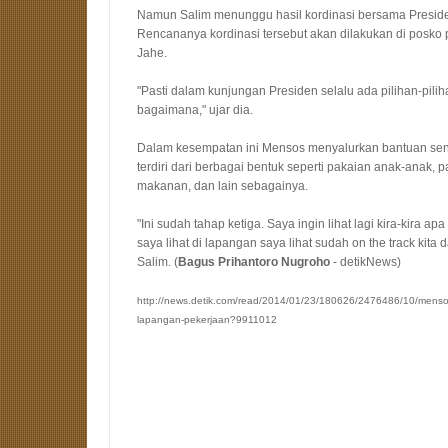
Namun Salim menunggu hasil kordinasi bersama Preside
Rencananya kordinasi tersebut akan dilakukan di posko
Jahe.
"Pasti dalam kunjungan Presiden selalu ada pilihan-pilih
bagaimana," ujar dia.
Dalam kesempatan ini Mensos menyalurkan bantuan senila
terdiri dari berbagai bentuk seperti pakaian anak-anak, 
makanan, dan lain sebagainya.
"Ini sudah tahap ketiga. Saya ingin lihat lagi kira-kira a
saya lihat di lapangan saya lihat sudah on the track kita
Salim. (
Bagus Prihantoro Nugroho
- detikNews)
http://news.detik.com/read/2014/01/23/180626/2476486/10/menso
lapangan-pekerjaan?9911012