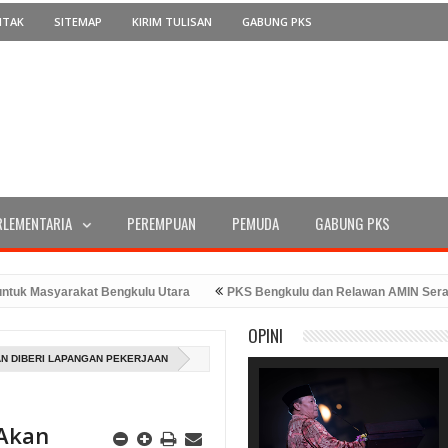
NTAK
SITEMAP
KIRIM TULISAN
GABUNG PKS
RLEMENTARIA
PEREMPUAN
PEMUDA
GABUNG PKS
 Masyarakat Bengkulu Utara
PKS Bengkulu dan Relawan AMIN Serahkan
 Ke-78 Tahun 2023
PKS Bengkulu Memperingati Hari Kemerdekaan den
OPINI
iran Bang Hans
N DIBERI LAPANGAN PEKERJAAN
 Akan