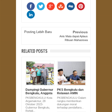
Posting Lebih Baru
Previous
Anis Mata dapat Aplaus
Ribuan Mahasiswa
RELATED POSTS
Dampingi Gubernur
PKS Bengkulu dan
Bengkulu, Anggota
Relawan AMIN
DPRD Sujono Hadir
Serahkan Dukungan
PKSBENGKULU-Kota
PKSBENGKULU-Dalam
di Pembagian
Pasangan Anies-
Argamakmur, 28
rangka memberikan
Alsintan untuk
Muhaimin Ke KPU
Oktober 2023-
dukungan moral
Masyarakat
Gubernur Bengkulu,
terhadap pendaftara...
Bengkulu Utara
Rohidi...