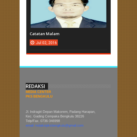
Catatan Malam
Jul
02,
2016
REDAKSI
MEDIA CENTER
PKS BENGKULU
Jl. Indragiri Depan Makorem, Padang Harapan,
Kec. Gading Cempaka Bengkulu 38226
Telp/Fax. 0736-346998
email: redaksipksbengkulu@gmail.com