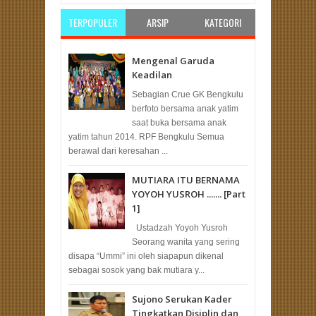
TERPOPULER
ARSIP
KATEGORI
Mengenal Garuda
Keadilan
Sebagian Crue GK Bengkulu
berfoto bersama anak yatim
saat buka bersama anak
yatim tahun 2014. RPF Bengkulu Semua
berawal dari keresahan ...
MUTIARA ITU BERNAMA
YOYOH YUSROH ....... [Part
1]
Ustadzah Yoyoh Yusroh
Seorang wanita yang sering
disapa “Ummi” ini oleh siapapun dikenal
sebagai sosok yang bak mutiara y...
Sujono Serukan Kader
Tingkatkan Disiplin dan