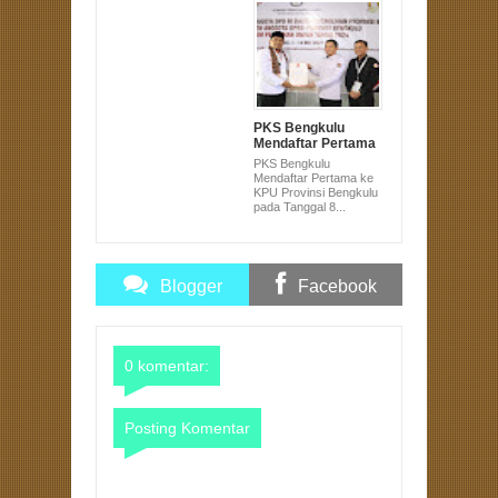
PKS Bengkulu
Mendaftar Pertama
ke KPU Provinsi
PKS Bengkulu
Bengkulu pada
Mendaftar Pertama ke
Tanggal 8 Pukul 8
KPU Provinsi Bengkulu
pada Tanggal 8...
Blogger
Facebook
Comments
Comments
0 komentar:
Posting Komentar