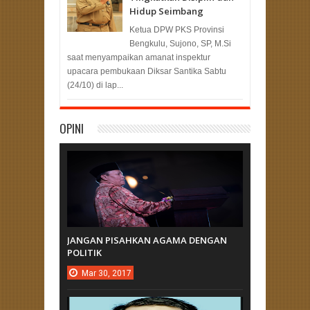
Hidup Seimbang
Ketua DPW PKS Provinsi
Bengkulu, Sujono, SP, M.Si
saat menyampaikan amanat inspektur
upacara pembukaan Diksar Santika Sabtu
(24/10) di lap...
OPINI
JANGAN PISAHKAN AGAMA DENGAN
POLITIK
Mar
30,
2017