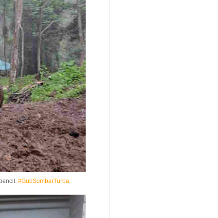
pencil.
#GubSumbarTurba
.