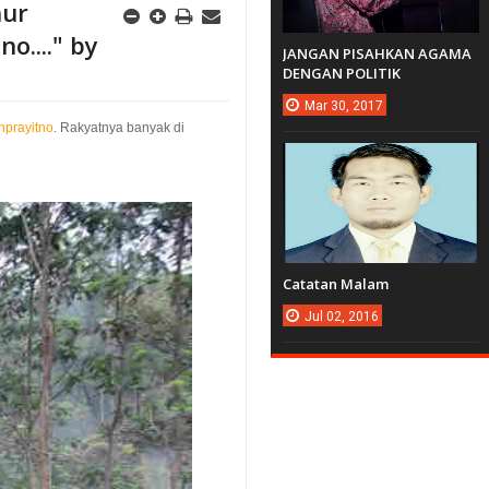
nur
o...." by
JANGAN PISAHKAN AGAMA
DENGAN POLITIK
Mar
30,
2017
prayitno
. Rakyatnya banyak di
Catatan Malam
Jul
02,
2016