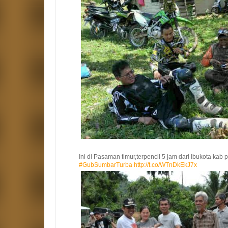
Ini di Pasaman timur,terpencil 5 jam dari Ibukota kab 
#GubSumbarTurba
http://t.co/WTnDkEkJ7x