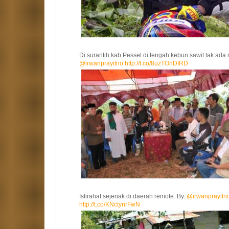
Di surantih kab Pessel di tengah kebun sawit tak ada 
@irwanprayitno
http://t.co/8uzTOnDIRD
Istirahat sejenak di daerah remote. By.
@irwanprayitn
http://t.co/KNctynrFwN