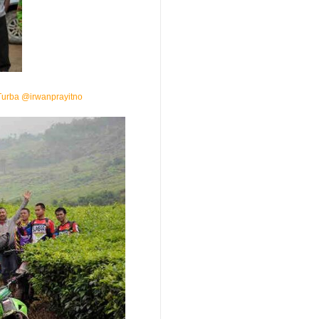
urba
@irwanprayitno