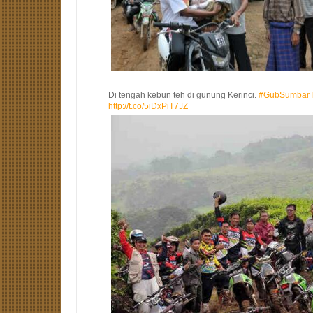
Di tengah kebun teh di gunung Kerinci.
#GubSumbarT
http://t.co/5iDxPiT7JZ