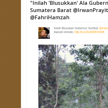
"Inilah 'Blusukkan' Ala Guber
Sumatera Barat @IrwanPrayitn
@FahriHamzah
Inilah Blusukan Gubernur Sumbar
@irwan
daerah remote.
http://t.co/GzMSR30i9K