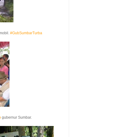
mobil.
#GubSumbarTurba
o
gubernur Sumbar.