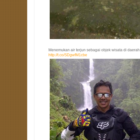
Menemukan air terjun sebagai objek wisata di daerah
http://t.co/SDgwfM1cbe