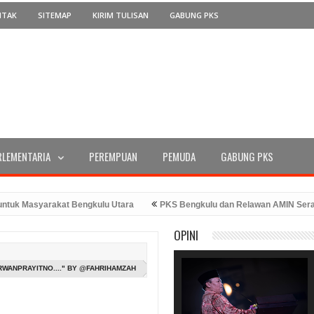
NTAK
SITEMAP
KIRIM TULISAN
GABUNG PKS
RLEMENTARIA
PEREMPUAN
PEMUDA
GABUNG PKS
rakat Bengkulu Utara
PKS Bengkulu dan Relawan AMIN Serahkan Dukun
8 Tahun 2023
PKS Bengkulu Memperingati Hari Kemerdekaan dengan Pe
OPINI
ang Hans
RWANPRAYITNO...." BY @FAHRIHAMZAH