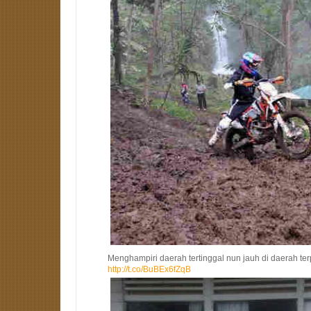
Menghampiri daerah tertinggal nun jauh di daerah ter
http://t.co/BuBEx6fZqB