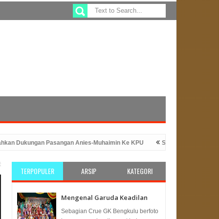
gan Pasangan Anies-Muhaimin Ke KPU
Sefty Yuslinah Wakil Ketua Komi
luncuran Program ATM Beras
PKS Bengkulu: Solusi Tepat Untuk Ke
TERPOPULER
ARSIP
KATEGORI
Mengenal Garuda Keadilan
Sebagian Crue GK Bengkulu berfoto