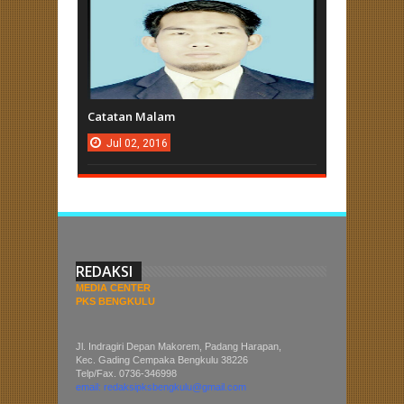
Catatan Malam
Jul
02,
2016
REDAKSI
MEDIA CENTER
PKS BENGKULU
Jl. Indragiri Depan Makorem, Padang Harapan,
Kec. Gading Cempaka Bengkulu 38226
Telp/Fax. 0736-346998
email: redaksipksbengkulu@gmail.com