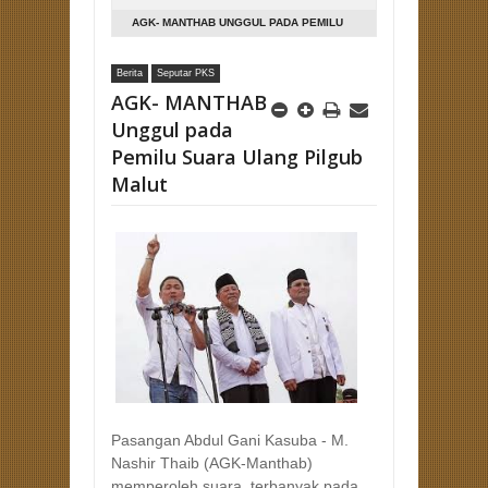
AGK- MANTHAB UNGGUL PADA PEMILU
SUARA ULANG PILGUB MALUT
Berita
Seputar PKS
AGK- MANTHAB
Unggul pada
Pemilu Suara Ulang Pilgub
Malut
Pasangan Abdul Gani Kasuba - M.
Nashir Thaib (AGK-Manthab)
memperoleh suara terbanyak pada