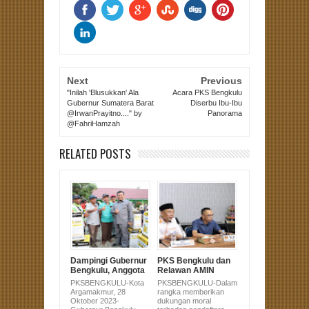
Next
Previous
"Inilah 'Blusukkan' Ala
Acara PKS Bengkulu
Gubernur Sumatera Barat
Diserbu Ibu-Ibu
@IrwanPrayitno...." by
Panorama
@FahriHamzah
RELATED POSTS
Dampingi Gubernur
PKS Bengkulu dan
Bengkulu, Anggota
Relawan AMIN
DPRD Sujono Hadir
Serahkan Dukungan
PKSBENGKULU-Kota
PKSBENGKULU-Dalam
di Pembagian
Pasangan Anies-
Argamakmur, 28
rangka memberikan
Alsintan untuk
Muhaimin Ke KPU
Oktober 2023-
dukungan moral