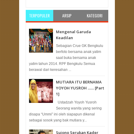
Reviewed By:
Rakyat Bangka
TERPOPULER
ARSIP
KATEGORI
Mengenal Garuda
Keadilan
Sebagian Crue GK Bengkulu
berfoto bersama anak yatim
saat buka bersama anak
yatim tahun 2014. RPF Bengkulu Semua
berawal dari keresahan ...
MUTIARA ITU BERNAMA
YOYOH YUSROH ....... [Part
1]
Ustadzah Yoyoh Yusroh
Seorang wanita yang sering
disapa “Ummi” ini oleh siapapun dikenal
sebagai sosok yang bak mutiara y...
Sujono Serukan Kader