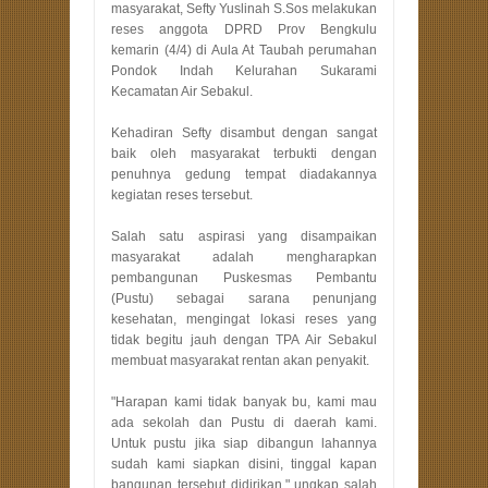
masyarakat, Sefty Yuslinah S.Sos melakukan
reses anggota DPRD Prov Bengkulu
kemarin (4/4) di Aula At Taubah perumahan
Pondok Indah Kelurahan Sukarami
Kecamatan Air Sebakul.
Kehadiran Sefty disambut dengan sangat
baik oleh masyarakat terbukti dengan
penuhnya gedung tempat diadakannya
kegiatan reses tersebut.
Salah satu aspirasi yang disampaikan
masyarakat adalah mengharapkan
pembangunan Puskesmas Pembantu
(Pustu) sebagai sarana penunjang
kesehatan, mengingat lokasi reses yang
tidak begitu jauh dengan TPA Air Sebakul
membuat masyarakat rentan akan penyakit.
"Harapan kami tidak banyak bu, kami mau
ada sekolah dan Pustu di daerah kami.
Untuk pustu jika siap dibangun lahannya
sudah kami siapkan disini, tinggal kapan
bangunan tersebut didirikan," ungkap salah