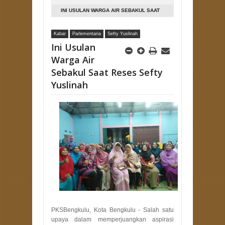
INI USULAN WARGA AIR SEBAKUL SAAT
RESES SEFTY YUSLINAH
Kabar
Parlementaria
Sefty Yuslinah
Ini Usulan
Warga Air
Sebakul Saat Reses Sefty
Yuslinah
PKSBengkulu, Kota Bengkulu - Salah satu
upaya dalam memperjuangkan aspirasi