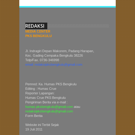
REDAKSI
MEDIA CENTER
PKS BENGKULU
Jl. Indragiri Depan Makorem, Padang Harapan,
Kec. Gading Cempaka Bengkulu 38226
Telp/Fax. 0736-346998
email: redaksipksbengkulu@gmail.com
Pemred: Ka. Humas PKS Bengkulu
Editing : Humas Crue
Reporter Lapangan:
Humas Crue PKS Bengkulu
Pengiriman Berita via e-mail :
humas.pksbengkulu@gmail.com
atau
redaksipksbengkulu@gmail.com
Form Berita
Website ini Terbit Sejak
19 Juli 2011