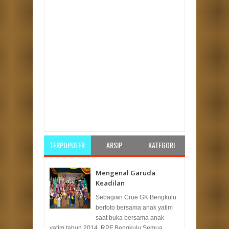
Item Reviewed:
Ini Usulan Warga Air Sebakul Saat
Reses Sefty Yuslinah
Rating:
5
Reviewed By:
Redaksi
TERPOPULER
ARSIP
KATEGORI
Mengenal Garuda
Keadilan
Sebagian Crue GK Bengkulu
berfoto bersama anak yatim
saat buka bersama anak
yatim tahun 2014. RPF Bengkulu Semua