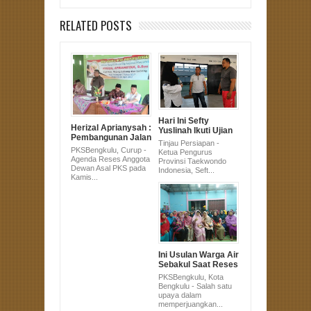
RELATED POSTS
Hari Ini Sefty
Herizal Aprianysah :
Yuslinah Ikuti Ujian
Pembangunan Jalan
Kenaikan
Tinjau Persiapan -
Curup - Lebong
PKSBengkulu, Curup -
Ketua Pengurus
Bakal Terealisasi
Agenda Reses Anggota
Provinsi Taekwondo
Tahun Ini
Dewan Asal PKS pada
Indonesia, Seft...
Kamis...
Ini Usulan Warga Air
Sebakul Saat Reses
Sefty Yuslinah
PKSBengkulu, Kota
Bengkulu - Salah satu
upaya dalam
memperjuangkan...