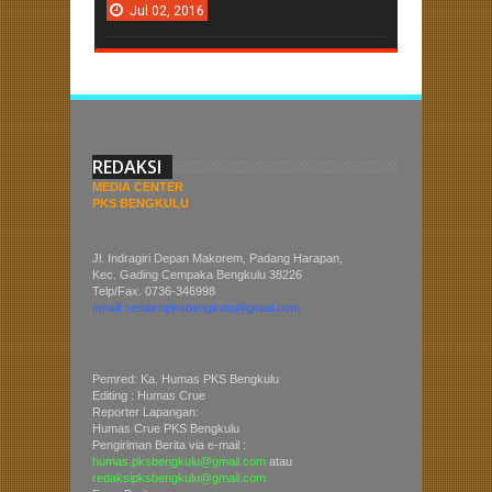
Jul
02,
2016
REDAKSI
MEDIA CENTER
PKS BENGKULU
Jl. Indragiri Depan Makorem, Padang Harapan,
Kec. Gading Cempaka Bengkulu 38226
Telp/Fax. 0736-346998
email: redaksipksbengkulu@gmail.com
Pemred: Ka. Humas PKS Bengkulu
Editing : Humas Crue
Reporter Lapangan:
Humas Crue PKS Bengkulu
Pengiriman Berita via e-mail :
humas.pksbengkulu@gmail.com
atau
redaksipksbengkulu@gmail.com