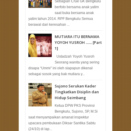
Sebagian Crue GK Bengkulu
berfoto bersama anak yatim
saat buka bersama anak
yatim tahun 2014. RPF Bengkulu Semua
berawal dari keresahan ...
MUTIARA ITU BERNAMA
YOYOH YUSROH ....... [Part
1]
Ustadzah Yoyoh Yusroh
Seorang wanita yang sering
disapa “Ummi” ini oleh siapapun dikenal
sebagai sosok yang bak mutiara y...
Sujono Serukan Kader
Tingkatkan Disiplin dan
Hidup Seimbang
Ketua DPW PKS Provinsi
Bengkulu, Sujono, SP, M.Si
saat menyampaikan amanat inspektur
upacara pembukaan Diksar Santika Sabtu
(24/10) di lap...