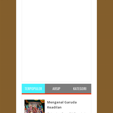
Item Reviewed:
Splitter
Rating:
5
Reviewed By:
PKS Bengkulu
TERPOPULER
ARSIP
KATEGORI
Mengenal Garuda
Keadilan