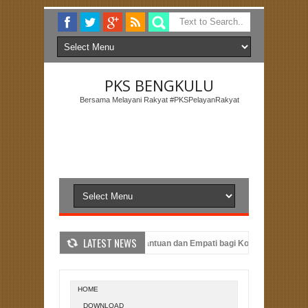
PKS BENGKULU
Bersama Melayani Rakyat #PKSPelayanRakyat
LATEST NEWS
DPRD Provinsi Bengkulu, Berikan Bantuan dan Empati bagi Korban Kebakaran 
raan Masyarakat
PKS Bengkulu: Menyebarkan Semangat Berbagi Melalu
HOME
DOWNLOAD