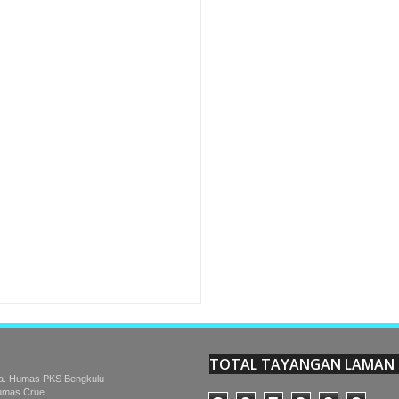
ERC
Rating:
5
Reviewed By:
PKS Kota
TOTAL TAYANGAN LAMAN
a. Humas PKS Bengkulu
Humas Crue