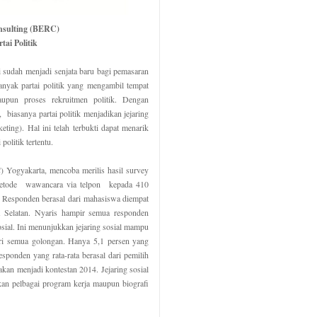
nsulting (BERC)
artai Politik
ini sudah menjadi senjata baru bagi pemasaran
banyak partai politik yang mengambil tempat
aupun proses rekruitmen politik. Dengan
biasanya partai politik menjadikan jejaring
keting). Hal ini telah terbukti dapat menarik
politik tertentu.
 Yogyakarta, mencoba merilis hasil survey
 metode wawancara via telpon kepada 410
. Responden berasal dari mahasiswa diempat
ra Selatan. Nyaris hampir semua responden
osial. Ini menunjukkan jejaring sosial mampu
dari semua golongan. Hanya 5,1 persen yang
sponden yang rata-rata berasal dari pemilih
kan menjadi kontestan 2014. Jejaring sosial
kan pelbagai program kerja maupun biografi