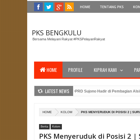
HOME
TENTANG PKS
KO
PKS BENGKULU
Bersama Melayani Rakyat #PKSPelayanRakyat
HOME
PROFILE
KIPRAH KAMI
PA
LATEST NEWS
ngi Gubernur Bengkulu, Anggota DPRD Sujono Hadir di Pembagian Alsintan u
 DPTW PKS Bengkulu dan Amanat Presiden PKS Dalam Peringatan Upacara HU
lidasi Caleg PKS Benteng: Merancang Strategi Pemenangan Pemilu dengan K
HOME
KOLOM
PKS MENYERUDUK DI POSISI 2 | SU
Berita
Kolom
PKS Menyeruduk di Posisi 2 |