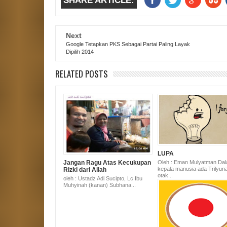
SHARE ARTICLE:
Next
Google Tetapkan PKS Sebagai Partai Paling Layak
Dipilih 2014
RELATED POSTS
LUPA
Oleh : Eman Mulyatman Da
Jangan Ragu Atas Kecukupan
kepala manusia ada Trilyuna
Rizki dari Allah
otak...
oleh : Ustadz Adi Sucipto, Lc Ibu
Muhyinah (kanan) Subhana...