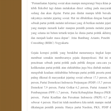
“Pemanfaatan Jejaring sosial akan mampu mengurangi biaya iklan po
lebih fleksibel lagi dalam melakukan direct selling pada masyar
sedang dan akan digelar. Partai pun dinilai mampu lebih bersah
rakyatnya melalui jejaring sosial. Hal ini dibuktikan dengan ban
sebuah partai politik melalui informasi yang di berikan melalui jejar
yang mampu menarik kader maupun pemilih pemula melalui jejaring 
yang selama ini belum tertarik terjun ke dunia partai politik akhirny
dan menjadi kader masa depan”. Jelas Bambang Arianto, Peneliti
Consulting (BERC) Yogyakarta
Gejala korupsi politik yang berakibat menurunnya tingkat keper
membuat semakin membesarnya gejala deparpolisasi. Hal ini mem
pencitraan sebuah partai politik pada publik dengan cara-cara 
kedikenalan partai politik atau elektabilitas juga bisa diubah melalui 
mengubah keadaan elektabilitas beberapa partai politik peserta pem
paling dikenal di masyarakat jejaring sosial sebesar 17,3 persen, 
persen, Partai Demokrasi Indonesia Perjuangan (PDIP) 15,7 persen
Demokrat 7,9 persen, Partai Golkar 6,2 persen, Partai Amanat N
Pembangunan (PPP) 1,7 persen, Partai Kebangkitan Bangsa (PKB) 
persen, Partai Keadilan dan Persatuan Indonesia (PKPI) 0,7 
sebesar 4 persen. Hasil ini telah membawa kita untuk mampu melak
dikalangan pemilih pemula. Hanya partai Nasdem, PKS, PDIP d