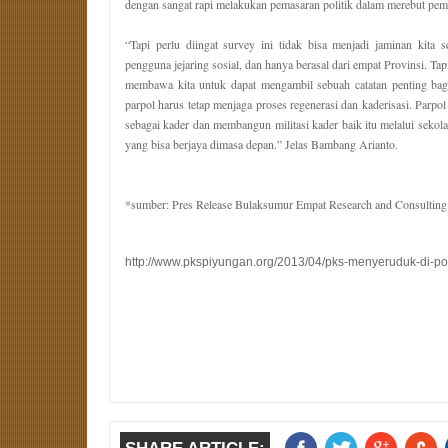
dengan sangat rapi melakukan pemasaran politik dalam merebut pemil
“Tapi perlu diingat survey ini tidak bisa menjadi jaminan kita
pengguna jejaring sosial, dan hanya berasal dari empat Provinsi. Tapi 
membawa kita untuk dapat mengambil sebuah catatan penting bagi
parpol harus tetap menjaga proses regenerasi dan kaderisasi. Parpo
sebagai kader dan membangun militasi kader baik itu melalui sekolah
yang bisa berjaya dimasa depan.” Jelas Bambang Arianto.
*sumber: Pres Release Bulaksumur Empat Research and Consulting
http://www.pkspiyungan.org/2013/04/pks-menyeruduk-di-pos