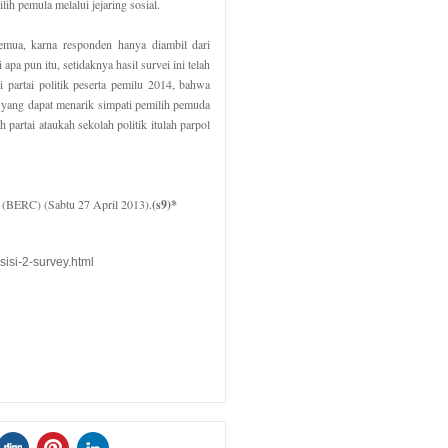
ih pemula melalui jejaring sosial.
 semua, karna responden hanya diambil dari
apa pun itu, setidaknya hasil survei ini telah
 partai politik peserta pemilu 2014, bahwa
l yang dapat menarik simpati pemilih pemuda
 partai ataukah sekolah politik itulah parpol
 (BERC) (Sabtu 27 April 2013).
(s9)*
isi-2-survey.html