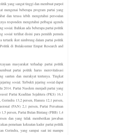
litik yang sangat tinggi dan membuat parpol
akat mengenai beberapa program partai yang
abat dan terasa lebih mengetahui persoalan
yaknya responden mengetahui pelbagai agenda
ing sosial. Bahkan ada beberapa partai politik
sosial terlihat disini para pemilih pemula
a tertarik ikut nimbrung dalam partai politik
 Politik di Bulaksumur Empat Research and
cayaan masyarakat terhadap partai politik
buat partai politik harus merevitalisasi
yang santun dan merakyat tentunya. Tingkat
jejaring sosial. Terbukti jejaring sosial dapat
ilu 2014. Partai Nasdem menjadi partai yang
disusul Partai Keadilan Sejahtera (PKS) 16,1
, Gerindra 13,2 persen, Hanura 12,1 persen,
asional (PAN) 2,1 persen, Partai Persatuan
1,5 persen, Partai Bulan Bintang (PBB) 1,4
persen dan yang tidak memberikan jawaban
ukan pemetaan kekuatan kader partai politik
an Gerindra, yang sampai saat ini mampu