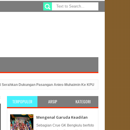
hkan Dukungan Pasangan Anies-Muhaimin Ke KPU
Sefty Yuslinah Wakil
 dengan Peluncuran Program ATM Beras
PKS Bengkulu: Solusi Tep
TERPOPULER
ARSIP
KATEGORI
Mengenal Garuda Keadilan
Sebagian Crue GK Bengkulu berfoto