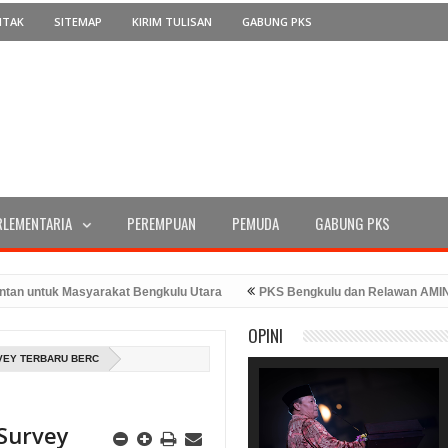
NTAK
SITEMAP
KIRIM TULISAN
GABUNG PKS
RLEMENTARIA
PEREMPUAN
PEMUDA
GABUNG PKS
ntuk Masyarakat Bengkulu Utara
PKS Bengkulu dan Relawan AMIN Sera
T RI Ke-78 Tahun 2023
PKS Bengkulu Memperingati Hari Kemerdekaan
OPINI
ehadiran Bang Hans
RVEY TERBARU BERC
 Survey