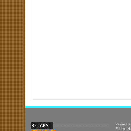
Item Reviewed:
PKS Menyeruduk di Posisi 2 | Survey Terbaru B
Bengkulu
REDAKSI
Pemred: K
Editing : 
MEDIA CENTER