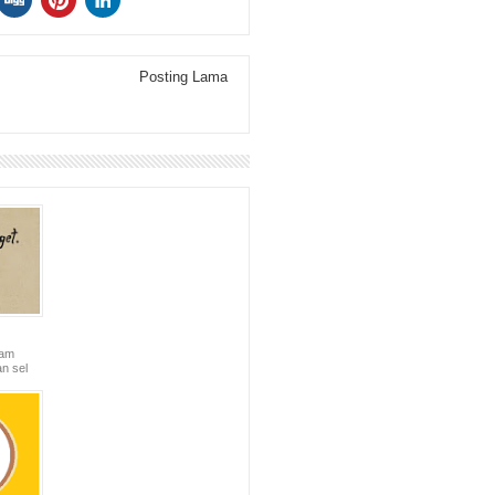
Posting Lama
lam
n sel