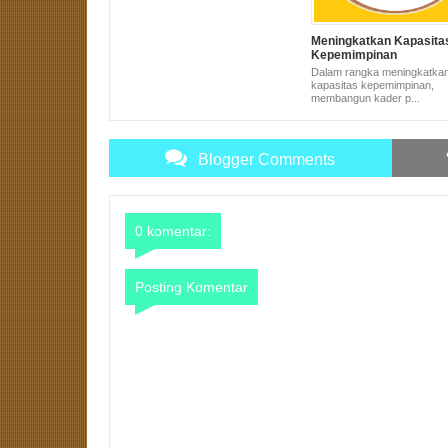
Meningkatkan Kapasita
Kepemimpinan
Dalam rangka meningkatka
kapasitas kepemimpinan,
membangun kader p...
Blogger Comments
0 komentar:
Posting Komentar