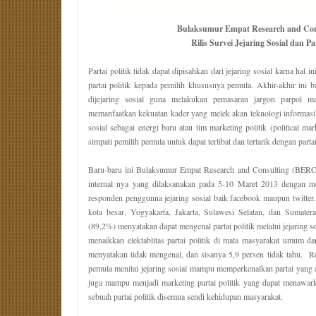
Bulaksumur Empat Research and Co
Rilis Survei Jejaring Sosial dan P
Partai politik tidak dapat dipisahkan dari jejaring sosial karna hal 
partai politik kepada pemilih khususnya pemula. Akhir-akhir ini 
dijejaring sosial guna melakukan pemasaran jargon parpol m
memanfaatkan kekuatan kader yang melek akan teknologi informasi, 
sosial sebagai energi baru atau tim marketing politik (political mar
simpati pemilih pemula untuk dapat terlibat dan tertarik dengan partai 
Baru-baru ini Bulaksumur Empat Research and Consulting (BERC)
internal nya yang dilaksanakan pada 5-10 Maret 2013 dengan
responden penggunna jejaring sosial baik facebook maupun twitter
kota besar, Yogyakarta, Jakarta, Sulawesi Selatan, dan Sumate
(89,2%) menyatakan dapat mengenal partai politik melalui jejaring s
menaikkan elektablitas partai politik di mata masyarakat umum 
menyatakan tidak mengenal, dan sisanya 5,9 persen tidak tahu. Re
pemula menilai jejaring sosial mampu memperkenalkan partai yang a
juga mampu menjadi marketing partai politik yang dapat menawar
sebuah partai politik disemua sendi kehidupan masyarakat.