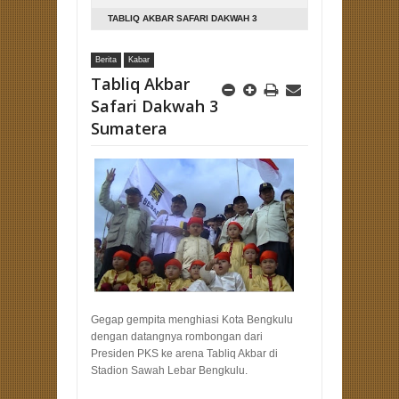
TABLIQ AKBAR SAFARI DAKWAH 3
SUMATERA
Berita
Kabar
Tabliq Akbar
Safari Dakwah 3
Sumatera
Gegap gempita menghiasi Kota Bengkulu
dengan datangnya rombongan dari
Presiden PKS ke arena Tabliq Akbar di
Stadion Sawah Lebar Bengkulu.