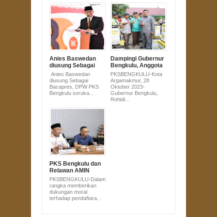
Anies Baswedan
Dampingi Gubernur
diusung Sebagai
Bengkulu, Anggota
Bacapres, DPW
DPRD Sujono Hadir
Anies Baswedan
PKSBENGKULU-Kota
PKS Bengkulu
di Pembagian
diusung Sebagai
Argamakmur, 28
serukan All Out.
Alsintan untuk
Bacapres, DPW PKS
Oktober 2023-
Masyarakat
Bengkulu seruka...
Gubernur Bengkulu,
Bengkulu Utara
Rohidi...
PKS Bengkulu dan
Relawan AMIN
Serahkan Dukungan
PKSBENGKULU-Dalam
Pasangan Anies-
rangka memberikan
Muhaimin Ke KPU
dukungan moral
terhadap pendaftara...