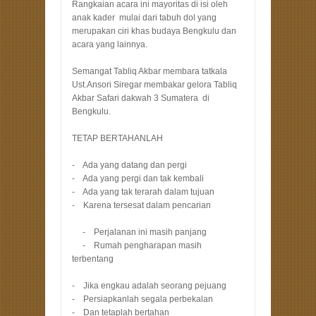
Rangkaian acara ini mayoritas di isi oleh
anak kader mulai dari tabuh dol yang
merupakan ciri khas budaya Bengkulu dan
acara yang lainnya.
Semangat Tabliq Akbar membara tatkala
Ust.Ansori Siregar membakar gelora Tabliq
Akbar Safari dakwah 3 Sumatera di
Bengkulu.
TETAP BERTAHANLAH
- Ada yang datang dan pergi
- Ada yang pergi dan tak kembali
- Ada yang tak terarah dalam tujuan
- Karena tersesat dalam pencarian
- Perjalanan ini masih panjang
- Rumah pengharapan masih
terbentang
- Jika engkau adalah seorang pejuang
- Persiapkanlah segala perbekalan
- Dan tetaplah bertahan