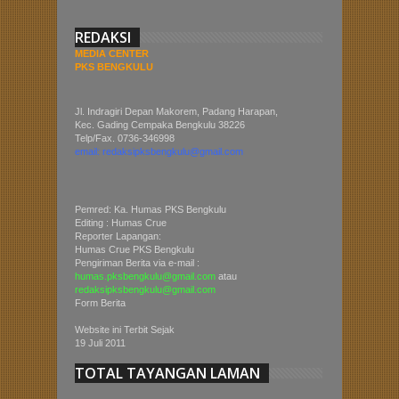
REDAKSI
MEDIA CENTER
PKS BENGKULU
Jl. Indragiri Depan Makorem, Padang Harapan,
Kec. Gading Cempaka Bengkulu 38226
Telp/Fax. 0736-346998
email: redaksipksbengkulu@gmail.com
Pemred: Ka. Humas PKS Bengkulu
Editing : Humas Crue
Reporter Lapangan:
Humas Crue PKS Bengkulu
Pengiriman Berita via e-mail :
humas.pksbengkulu@gmail.com
atau
redaksipksbengkulu@gmail.com
Form Berita
Website ini Terbit Sejak
19 Juli 2011
TOTAL TAYANGAN LAMAN