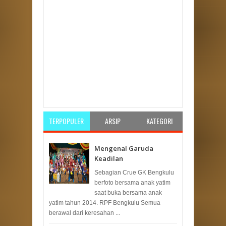
Item Reviewed:
Tabliq Akbar Safari Dakwah 3
Sumatera
Rating:
5
Reviewed By:
PKS Bengkulu
TERPOPULER
ARSIP
KATEGORI
Mengenal Garuda
Keadilan
Sebagian Crue GK Bengkulu
berfoto bersama anak yatim
saat buka bersama anak
yatim tahun 2014. RPF Bengkulu Semua
berawal dari keresahan ...