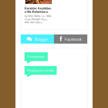
Karakter Asyiddaa-
u Wa Ruhamaa-u
by Anis Matta, Lc. Sifat
اشداء dengan رحماء
lahir dari satu j...
Blogger
Facebook
Comments
Comments
0 komentar:
Posting Komentar