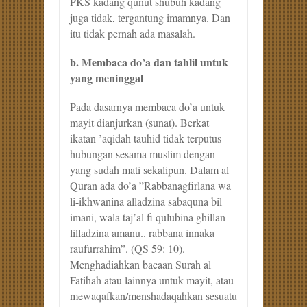
PKS kadang qunut shubuh kadang
juga tidak, tergantung imamnya. Dan
itu tidak pernah ada masalah.
b. Membaca do’a dan tahlil untuk
yang meninggal
Pada dasarnya membaca do’a untuk
mayit dianjurkan (sunat). Berkat
ikatan ’aqidah tauhid tidak terputus
hubungan sesama muslim dengan
yang sudah mati sekalipun. Dalam al
Quran ada do’a ”Rabbanagfirlana wa
li-ikhwanina alladzina sabaquna bil
imani, wala taj’al fi qulubina ghillan
lilladzina amanu.. rabbana innaka
raufurrahim”. (QS 59: 10).
Menghadiahkan bacaan Surah al
Fatihah atau lainnya untuk mayit, atau
mewaqafkan/menshadaqahkan sesuatu