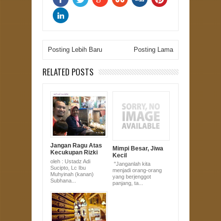
Posting Lebih Baru
Posting Lama
RELATED POSTS
Jangan Ragu Atas
Mimpi Besar, Jiwa
Kecukupan Rizki
Kecil
dari Allah
oleh : Ustadz Adi
"Janganlah kita
Sucipto, Lc Ibu
menjadi orang-orang
Muhyinah (kanan)
yang berjenggot
Subhana...
panjang, ta...