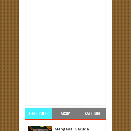
Item Reviewed:
Penjelasan Dewan Syari'ah PKS
Seputar Wahabi, Tahlilan, Maulidan, DLL
Rating:
5
Reviewed By:
Unknown
TERPOPULER
ARSIP
KATEGORI
Mengenal Garuda