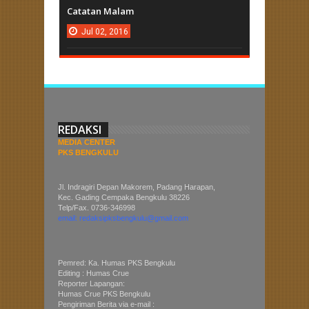
Catatan Malam
Jul
02,
2016
REDAKSI
MEDIA CENTER
PKS BENGKULU
Jl. Indragiri Depan Makorem, Padang Harapan,
Kec. Gading Cempaka Bengkulu 38226
Telp/Fax. 0736-346998
email: redaksipksbengkulu@gmail.com
Pemred: Ka. Humas PKS Bengkulu
Editing : Humas Crue
Reporter Lapangan:
Humas Crue PKS Bengkulu
Pengiriman Berita via e-mail :