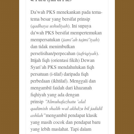
Da’wah PKS menekankan pada tema-
tema besar yang bersifat prinsip
(
qadhaya ushuliyah
). Ini supaya
da’wah PKS bersifat mempertemukan
mempersatukan (
jami’ah tajmi’iyah
)
dan tidak menimbulkan
perselisihan/perpecahan (
tafriqiyah
).
Ittijah fiqh (orientasi fikih) Dewan
Syari’ah PKS mendahulukan fiqh
persatuan (i-tilaf) daripada fiqh
perbedaan (ikhtilaf). Menggali dan
mengambil faidah dari khazanah
fiqhiyah yang ada dengan
prinsip
”Almuhafazhatu ’alal
qadimish shalih wal akhdzu bil jadidil
ashlah”
mengambil pendapat klasik
yang masih cocok dan pendapat baru
yang lebih maslahat. Tapi dalam