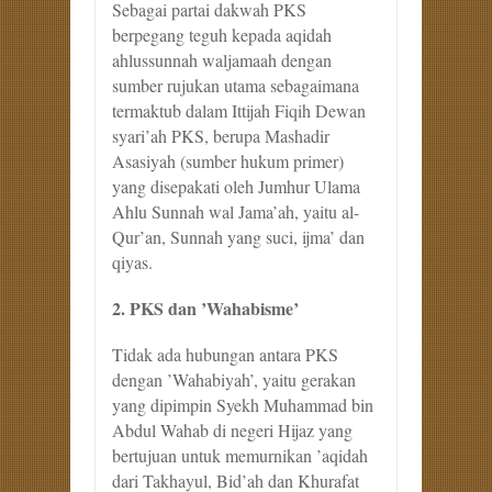
Sebagai partai dakwah PKS
berpegang teguh kepada aqidah
ahlussunnah waljamaah dengan
sumber rujukan utama sebagaimana
termaktub dalam Ittijah Fiqih Dewan
syari’ah PKS, berupa Mashadir
Asasiyah (sumber hukum primer)
yang disepakati oleh Jumhur Ulama
Ahlu Sunnah wal Jama’ah, yaitu al-
Qur’an, Sunnah yang suci, ijma’ dan
qiyas.
2. PKS dan ’Wahabisme’
Tidak ada hubungan antara PKS
dengan ’Wahabiyah’, yaitu gerakan
yang dipimpin Syekh Muhammad bin
Abdul Wahab di negeri Hijaz yang
bertujuan untuk memurnikan ’aqidah
dari Takhayul, Bid’ah dan Khurafat