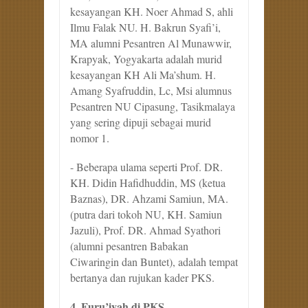
kesayangan KH. Noer Ahmad S, ahli
Ilmu Falak NU. H. Bakrun Syafi’i,
MA alumni Pesantren Al Munawwir,
Krapyak, Yogyakarta adalah murid
kesayangan KH Ali Ma’shum. H.
Amang Syafruddin, Lc, Msi alumnus
Pesantren NU Cipasung, Tasikmalaya
yang sering dipuji sebagai murid
nomor 1.
- Beberapa ulama seperti Prof. DR.
KH. Didin Hafidhuddin, MS (ketua
Baznas), DR. Ahzami Samiun, MA.
(putra dari tokoh NU, KH. Samiun
Jazuli), Prof. DR. Ahmad Syathori
(alumni pesantren Babakan
Ciwaringin dan Buntet), adalah tempat
bertanya dan rujukan kader PKS.
4. Furu’iyah di PKS