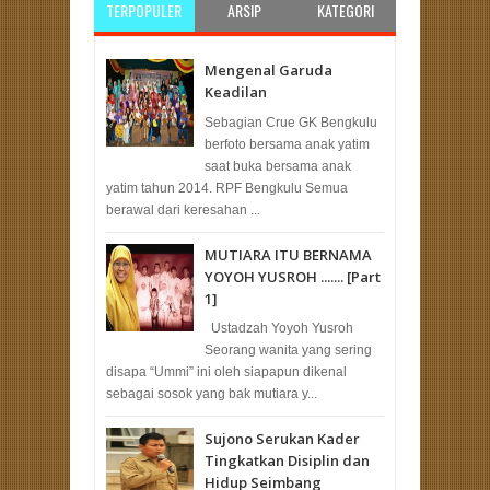
TERPOPULER
ARSIP
KATEGORI
Mengenal Garuda
Keadilan
Sebagian Crue GK Bengkulu
berfoto bersama anak yatim
saat buka bersama anak
yatim tahun 2014. RPF Bengkulu Semua
berawal dari keresahan ...
MUTIARA ITU BERNAMA
YOYOH YUSROH ....... [Part
1]
Ustadzah Yoyoh Yusroh
Seorang wanita yang sering
disapa “Ummi” ini oleh siapapun dikenal
sebagai sosok yang bak mutiara y...
Sujono Serukan Kader
Tingkatkan Disiplin dan
Hidup Seimbang