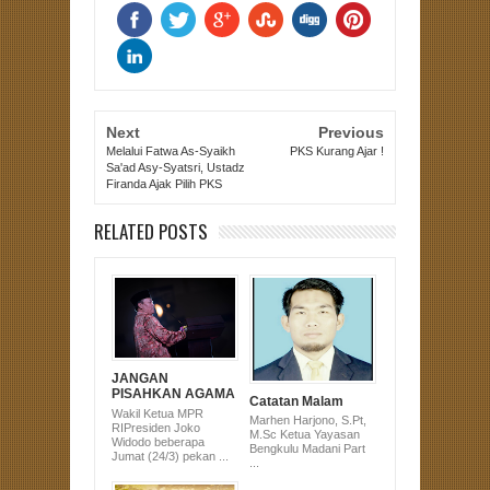
Next
Previous
Melalui Fatwa As-Syaikh
PKS Kurang Ajar !
Sa'ad Asy-Syatsri, Ustadz
Firanda Ajak Pilih PKS
RELATED POSTS
JANGAN
PISAHKAN AGAMA
Catatan Malam
DENGAN POLITIK
Wakil Ketua MPR
Marhen Harjono, S.Pt,
RIPresiden Joko
M.Sc Ketua Yayasan
Widodo beberapa
Bengkulu Madani Part
Jumat (24/3) pekan ...
...