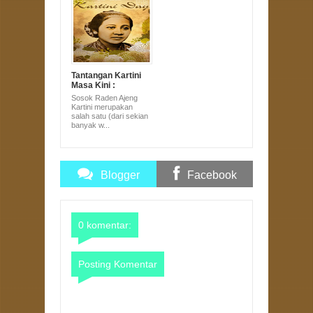
Tantangan Kartini
Masa Kini :
Bukanlah Hanya
Sosok Raden Ajeng
Sosok Wanita
Kartini merupakan
Berkebaya yang
salah satu (dari sekian
Gemar Menulis
banyak w...
Surat
Blogger
Facebook
Comments
Comments
0 komentar:
Posting Komentar