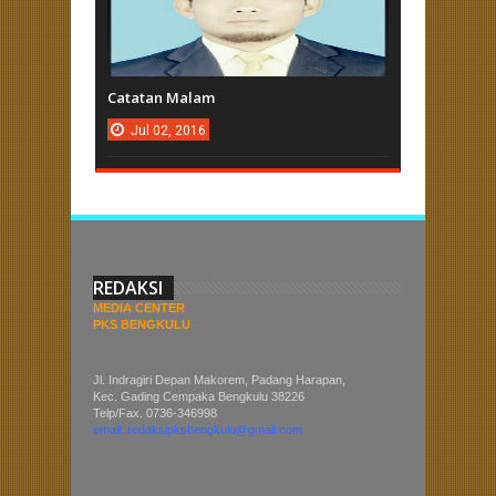
Catatan Malam
Jul
02,
2016
REDAKSI
MEDIA CENTER
PKS BENGKULU
Jl. Indragiri Depan Makorem, Padang Harapan,
Kec. Gading Cempaka Bengkulu 38226
Telp/Fax. 0736-346998
email: redaksipksbengkulu@gmail.com