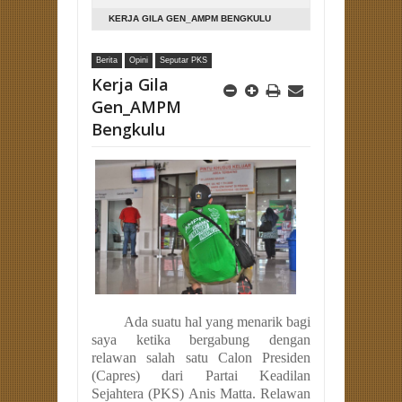
KERJA GILA GEN_AMPM BENGKULU
Berita
Opini
Seputar PKS
Kerja Gila
Gen_AMPM
Bengkulu
Ada suatu hal yang menarik bagi
saya ketika bergabung dengan
relawan salah satu Calon Presiden
(Capres) dari Partai Keadilan
Sejahtera (PKS) Anis Matta. Relawan