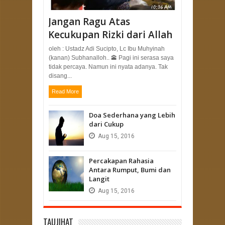
Jangan Ragu Atas
Kecukupan Rizki dari Allah
oleh : Ustadz Adi Sucipto, Lc Ibu Muhyinah
(kanan) Subhanalloh.. 🕋 Pagi ini serasa saya
tidak percaya. Namun ini nyata adanya. Tak
disang...
Read More
Doa Sederhana yang Lebih
dari Cukup
Aug
15,
2016
Percakapan Rahasia
Antara Rumput, Bumi dan
Langit
Aug
15,
2016
TAUJIHAT