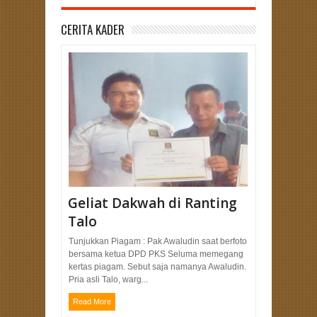
CERITA KADER
Geliat Dakwah di Ranting
Talo
Tunjukkan Piagam : Pak Awaludin saat berfoto
bersama ketua DPD PKS Seluma memegang
kertas piagam. Sebut saja namanya Awaludin.
Pria asli Talo, warg...
Read More