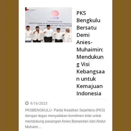
PKS
Bengkulu
Bersatu
Demi
Anies-
Muhaimin:
Mendukun
g Visi
Kebangsaa
n untuk
Kemajuan
Indonesia
9/16/2023
PKSBENGKULU- Partai Keadilan Sejahtera (PKS)
dengan tegas menyatakan komitmen total untuk
mendukung pasangan Anies Baswedan dan Abdul
Muhaim...