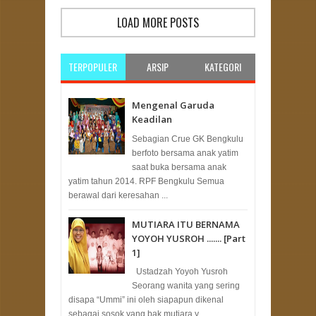
LOAD MORE POSTS
TERPOPULER
ARSIP
KATEGORI
Mengenal Garuda
Keadilan
Sebagian Crue GK Bengkulu
berfoto bersama anak yatim
saat buka bersama anak
yatim tahun 2014. RPF Bengkulu Semua
berawal dari keresahan ...
MUTIARA ITU BERNAMA
YOYOH YUSROH ....... [Part
1]
Ustadzah Yoyoh Yusroh
Seorang wanita yang sering
disapa “Ummi” ini oleh siapapun dikenal
sebagai sosok yang bak mutiara y...