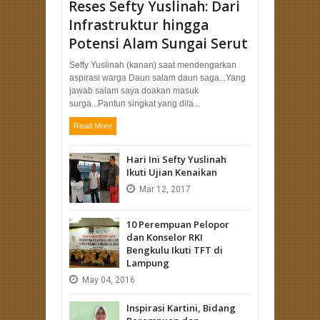
Reses Sefty Yuslinah: Dari
Infrastruktur hingga
Potensi Alam Sungai Serut
Sefty Yuslinah (kanan) saat mendengarkan
aspirasi warga Daun salam daun saga...Yang
jawab salam saya doakan masuk
surga...Pantun singkat yang dila...
Read More
Hari Ini Sefty Yuslinah
Ikuti Ujian Kenaikan
Mar
12,
2017
10 Perempuan Pelopor
dan Konselor RKI
Bengkulu Ikuti TFT di
Lampung
May
04,
2016
Inspirasi Kartini, Bidang