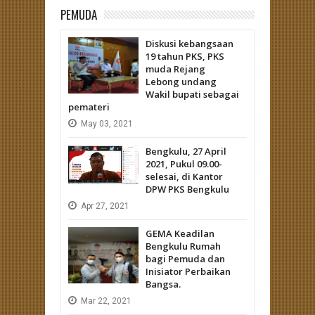
PEMUDA
Diskusi kebangsaan
19 tahun PKS, PKS
muda Rejang
Lebong undang
Wakil bupati sebagai
pemateri
May
03,
2021
Bengkulu, 27 April
2021, Pukul 09.00-
selesai, di Kantor
DPW PKS Bengkulu
Apr
27,
2021
GEMA Keadilan
Bengkulu Rumah
bagi Pemuda dan
Inisiator Perbaikan
Bangsa.
Mar
22,
2021