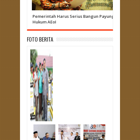
Pemerintah Harus Serius Bangun Payung
Herizal 
Hukum AEoI
Curup - L
FOTO BERITA