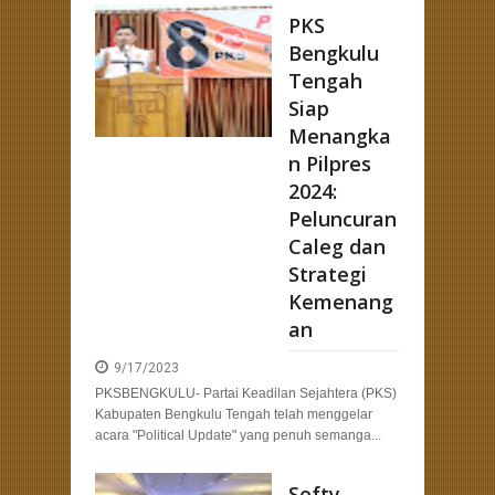
PKS
: Merancang Strategi Pemenangan Pemilu dengan Kehadiran Bang Hans
Bengkulu
Tengah
Siap
Menangka
n Pilpres
2024:
Peluncuran
Caleg dan
Strategi
Kemenang
an
9/17/2023
PKSBENGKULU- Partai Keadilan Sejahtera (PKS)
Kabupaten Bengkulu Tengah telah menggelar
acara "Political Update" yang penuh semanga...
Sefty