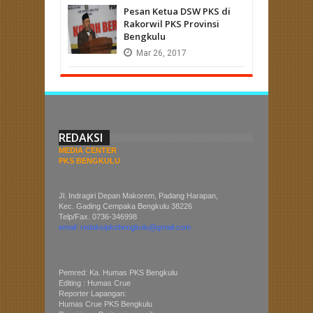
Pesan Ketua DSW PKS di
Rakorwil PKS Provinsi
Bengkulu
Mar
26,
2017
REDAKSI
MEDIA CENTER
PKS BENGKULU
Jl. Indragiri Depan Makorem, Padang Harapan,
Kec. Gading Cempaka Bengkulu 38226
Telp/Fax. 0736-346998
email: redaksipksbengkulu@gmail.com
Pemred: Ka. Humas PKS Bengkulu
Editing : Humas Crue
Reporter Lapangan:
Humas Crue PKS Bengkulu