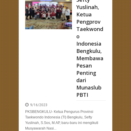
Yuslinah,
Ketua
Pengprov
Taekwond
o
Indonesia
Bengkulu,
Membawa
Pesan
Penting
dari
Munaslub
PBTI
9/16/2023
PKSBENGKULU- Ketua Pengurus Provinsi
Taekwondo Indonesia (TI) Bengkulu, Sefty
Yuslinah, S.Sos, M.AP, baru-baru ini mengikuti
Musyawarah Nasi...