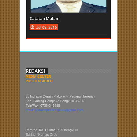
Catatan Malam
Jul
02,
2016
REDAKSI
MEDIA CENTER
PKS BENGKULU
Jl. Indragiri Depan Makorem, Padang Harapan,
Kec. Gading Cempaka Bengkulu 38226
Telp/Fax. 0736-346998
email: redaksipksbengkulu@gmail.com
Pemred: Ka. Humas PKS Bengkulu
Editing : Humas Crue