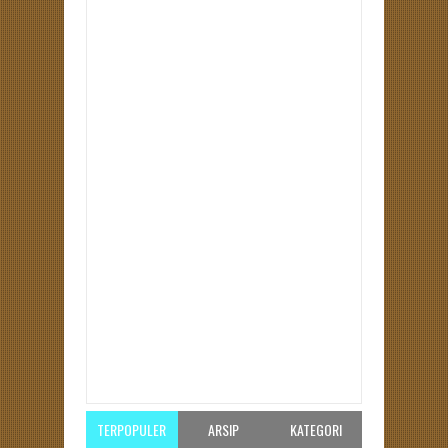
Item Reviewed:
Kemenangan Dalam Senyap
Merayap
Rating:
5
Reviewed By:
Unknown
TERPOPULER
ARSIP
KATEGORI