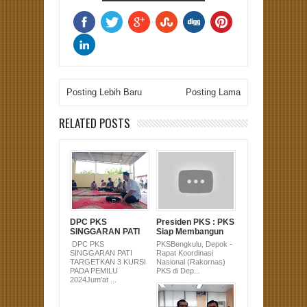
Posting Lebih Baru
Posting Lama
RELATED POSTS
DPC PKS
Presiden PKS : PKS
SINGGARAN PATI
Siap Membangun
TARGETKAN 3
Indonesia yang
DPC PKS
PKSBengkulu, Depok -
KURSI PADA
Modern.
SINGGARAN PATI
Rapat Koordinasi
PEMILU 2024
TARGETKAN 3 KURSI
Nasional (Rakornas)
PADA PEMILU
PKS di Dep...
2024Jum'at ...