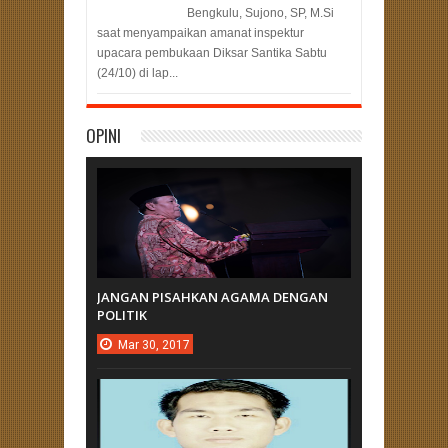
Bengkulu, Sujono, SP, M.Si
saat menyampaikan amanat inspektur
upacara pembukaan Diksar Santika Sabtu
(24/10) di lap...
OPINI
JANGAN PISAHKAN AGAMA DENGAN
POLITIK
Mar
30,
2017