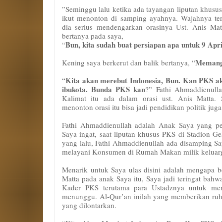
”Seminggu lalu ketika ada tayangan liputan khusus
ikut menonton di samping ayahnya. Wajahnya ter
dia serius mendengarkan orasinya Ust. Anis Mat
bertanya pada saya,
Bun, kita sudah buat persiapan apa untuk 9 Apri
“
Memangn
Kening saya berkerut dan balik bertanya, “
Kita akan merebut Indonesia, Bun. Kan PKS a
“
ibukota. Bunda PKS kan
?” Fathi Ahmaddienulla
Kalimat itu ada dalam orasi ust. Anis Matta.
menonton orasi itu bisa jadi pendidikan politik jug
Fathi Ahmaddienullah adalah Anak Saya yang per
Saya ingat, saat liputan khusus PKS di Stadion 
yang lalu, Fathi Ahmaddienullah ada disamping S
melayani Konsumen di Rumah Makan milik keluar
Menarik untuk Saya ulas disini adalah mengapa b
Matta pada anak Saya itu, Saya jadi teringat bahw
Kader PKS terutama para Ustadznya untuk mem
menunggu. Al-Qur’an inilah yang memberikan ruh 
yang dilontarkan.