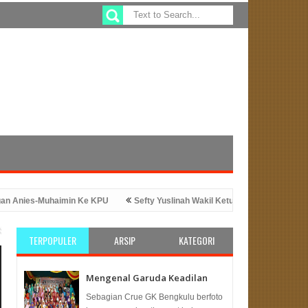
-Muhaimin Ke KPU
Sefty Yuslinah Wakil Ketua Komisi 4 DPRD Provinsi B
M Beras
PKS Bengkulu: Solusi Tepat Untuk Kesejahteraan Infrastr
TERPOPULER
ARSIP
KATEGORI
Mengenal Garuda Keadilan
Sebagian Crue GK Bengkulu berfoto