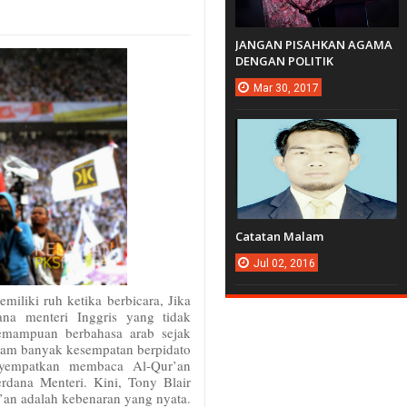
JANGAN PISAHKAN AGAMA
DENGAN POLITIK
Mar
30,
2017
Catatan Malam
Jul
02,
2016
iliki ruh ketika berbicara, Jika
na menteri Inggris yang tidak
emampuan berbahasa arab sejak
alam banyak kesempatan berpidato
nyempatkan membaca Al-Qur’an
erdana Menteri. Kini, Tony Blair
an adalah kebenaran yang nyata.