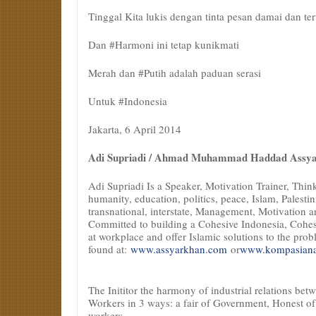
Tinggal Kita lukis dengan tinta pesan damai dan te
Dan #Harmoni ini tetap kunikmati
Merah dan #Putih adalah paduan serasi
Untuk #Indonesia
Jakarta, 6 April 2014
Adi Supriadi / Ahmad Muhammad Haddad Assy
Adi Supriadi Is a Speaker, Motivation Trainer, Think
humanity, education, politics, peace, Islam, Palestini
transnational, interstate, Management, Motivation 
Committed to building a Cohesive Indonesia, Cohesi
at workplace and offer Islamic solutions to the prob
found at:
www.assyarkhan.com
or
www.kompasiana.
The Inititor the harmony of industrial relations b
Workers in 3 ways: a fair of Government, Honest of
workers.