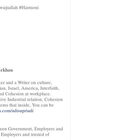
rwujudlah ‪#‎Harmoni
arkhan
er and a Writer on culture,
an, Israel, America, Interfaith,
and Cohesion at workplace.
ve Industrial relation, Cohesion
lems that inside, You can be
com/adisupriadi
etween Government, Employers and
 Employers and trusted of