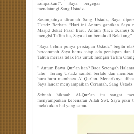
sampaikan!”. Saya bergegas
mendatangi Sang Ustadz.
Sesampainya dirumah Sang Ustadz, Saya dipers
Ustadz Berkata “Hari ini Antum gantikan Saya 
Masjid dekat Pasar Baru, Antum (baca :Kamu) Sa
mengisi Ta’lim itu, Saya akan berada di Belakang”
“Saya belum punya persiapan Ustadz” begitu ela
berceramah Saya harus tetap ada persiapan dan 
Tahun merasa tidak Pas untuk mengisi Ta’lim Oran
” Antum Bawa Qur’an kan? Baca Setengah Halaman
tahu” Terang Ustadz sambil berlalu dan membiar
buru-buru membaca Al-Qur’an. Menariknya diha
Saya lancar menyampaikan Ceramah, Sang Ustadz 
Sebuah hikmah Al-Qur’an itu sangat me
menyampaikan kebenaran Allah Swt, Saya pikir ti
melakukan hal yang sama.