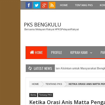
HOME
TENTANG PKS
KO
PKS BENGKULU
Bersama Melayani Rakyat #PKSPelayanRakyat
HOME
PROFILE
KIPRAH KAMI
PA
LATEST NEWS
 DPRD Sujono Hadir di Pembagian Alsintan untuk Masyarakat Bengkulu Utara
 Presiden PKS Dalam Peringatan Upacara HUT RI Ke-78 Tahun 2023
PK
ancang Strategi Pemenangan Pemilu dengan Kehadiran Bang Hans
HOME
TENTANG PKS
KETIKA ORASI ANIS MATTA PE
Berita
Tentang PKS
Ketika Orasi Anis Matta Peng