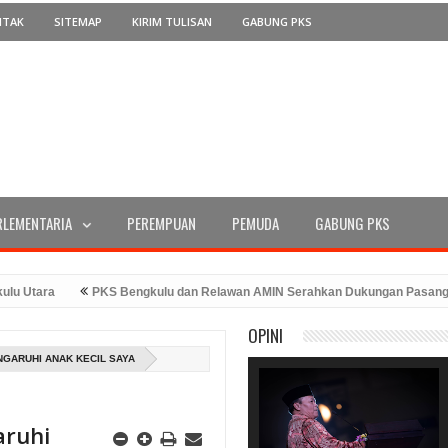
NTAK
SITEMAP
KIRIM TULISAN
GABUNG PKS
RLEMENTARIA
PEREMPUAN
PEMUDA
GABUNG PKS
PKS Bengkulu dan Relawan AMIN Serahkan Dukungan Pasangan Anies
S Bengkulu Memperingati Hari Kemerdekaan dengan Peluncuran Program AT
OPINI
NGARUHI ANAK KECIL SAYA
aruhi