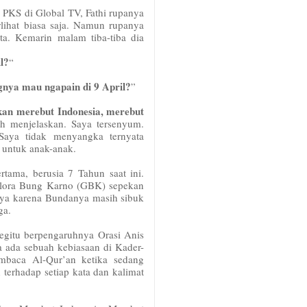
 PKS di Global TV, Fathi rupanya
lihat biasa saja. Namun rupanya
ta. Kemarin malam tiba-tiba dia
l?
“
ya mau ngapain di 9 April?
”
kan merebut Indonesia, merebut
h menjelaskan. Saya tersenyum.
 Saya tidak menyangka ternyata
a untuk anak-anak.
tama, berusia 7 Tahun saat ini.
Gelora Bung Karno (GBK) sepekan
aya karena Bundanya masih sibuk
ga.
egitu berpengaruhnya Orasi Anis
a ada sebuah kebiasaan di Kader-
baca Al-Qur’an ketika sedang
terhadap setiap kata dan kalimat