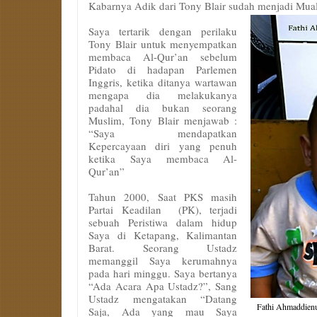
Kabarnya Adik dari Tony Blair sudah menjadi Mual
Saya tertarik dengan perilaku
Tony Blair untuk menyempatkan
membaca Al-Qur’an sebelum
Pidato di hadapan Parlemen
Inggris, ketika ditanya wartawan
mengapa dia melakukanya
padahal dia bukan seorang
Muslim, Tony Blair menjawab :
“Saya mendapatkan
Kepercayaan diri yang penuh
ketika Saya membaca Al-
Qur’an”
Tahun 2000, Saat PKS masih
Partai Keadilan (PK), terjadi
sebuah Peristiwa dalam hidup
Saya di Ketapang, Kalimantan
Barat. Seorang Ustadz
memanggil Saya kerumahnya
pada hari minggu. Saya bertanya
“Ada Acara Apa Ustadz?”, Sang
Ustadz mengatakan “Datang
Fathi Ahmaddien
Saja, Ada yang mau Saya