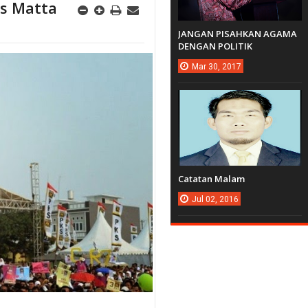
s Matta
JANGAN PISAHKAN AGAMA
DENGAN POLITIK
Mar
30,
2017
Catatan Malam
Jul
02,
2016