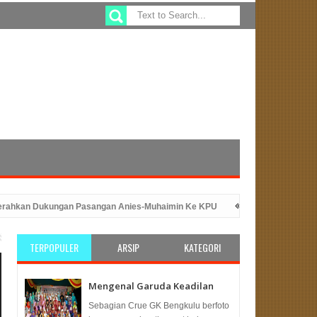
n Dukungan Pasangan Anies-Muhaimin Ke KPU
Sefty Yuslinah Wakil Ke
ngan Peluncuran Program ATM Beras
PKS Bengkulu: Solusi Tepat 
TERPOPULER
ARSIP
KATEGORI
Mengenal Garuda Keadilan
Sebagian Crue GK Bengkulu berfoto