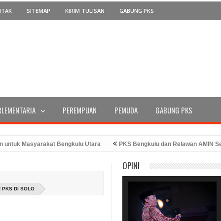
NTAK
SITEMAP
KIRIM TULISAN
GABUNG PKS
RLEMENTARIA
PEREMPUAN
PEMUDA
GABUNG PKS
k Masyarakat Bengkulu Utara
PKS Bengkulu dan Relawan AMIN Serahka
RI Ke-78 Tahun 2023
PKS Bengkulu Memperingati Hari Kemerdekaan de
OPINI
diran Bang Hans
 PKS DI SOLO