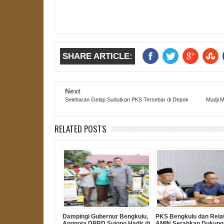
SHARE ARTICLE:
Next
Selebaran Gelap Sudutkan PKS Tersebar di Depok
Mudji M
RELATED POSTS
Dampingi Gubernur Bengkulu,
PKS Bengkulu dan Rel
Anggota DPRD Sujono Hadir di
AMIN Serahkan Dukung