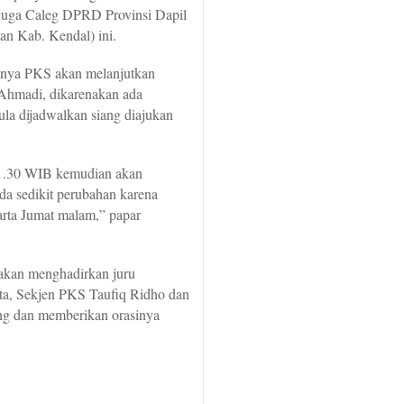
g juga Caleg DPRD Provinsi Dapil
an Kab. Kendal) ini.
anya PKS akan melanjutkan
 Ahmadi, dikarenakan ada
ula dijadwalkan siang diajukan
11.30 WIB kemudian akan
ada sedikit perubahan karena
arta Jumat malam,” papar
akan menghadirkan juru
ta, Sekjen PKS Taufiq Ridho dan
ng dan memberikan orasinya