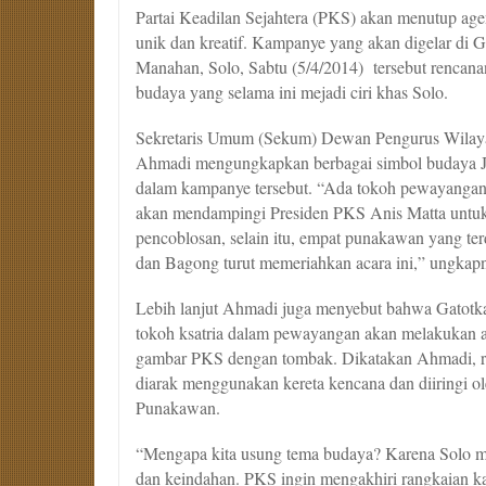
Partai Keadilan Sejahtera (PKS) akan menutup ag
unik dan kreatif. Kampanye yang akan digelar di
Manahan, Solo, Sabtu (5/4/2014) tersebut rencan
budaya yang selama ini mejadi ciri khas Solo.
Sekretaris Umum (Sekum) Dewan Pengurus Wila
Ahmadi mengungkapkan berbagai simbol budaya Ja
dalam kampanye tersebut. “Ada tokoh pewayangan
akan mendampingi Presiden PKS Anis Matta untuk
pencoblosan, selain itu, empat punakawan yang ter
dan Bagong turut memeriahkan acara ini,” ungkap
Lebih lanjut Ahmadi juga menyebut bahwa Gatotka
tokoh ksatria dalam pewayangan akan melakukan a
gambar PKS dengan tombak. Dikatakan Ahmadi, r
diarak menggunakan kereta kencana dan diiringi ole
Punakawan.
“Mengapa kita usung tema budaya? Karena Solo m
dan keindahan. PKS ingin mengakhiri rangkaian k