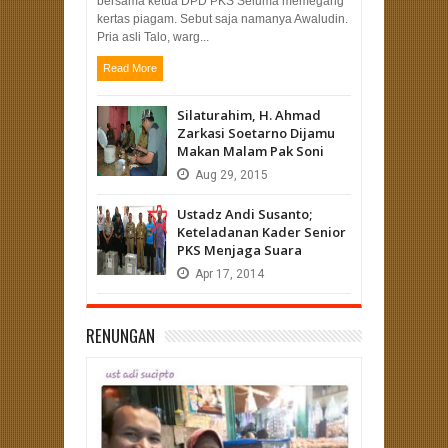
bersama ketua DPD PKS Seluma memegang
kertas piagam. Sebut saja namanya Awaludin.
Pria asli Talo, warg...
Read More
Silaturahim, H. Ahmad
Zarkasi Soetarno Dijamu
Makan Malam Pak Soni
Aug
29,
2015
Ustadz Andi Susanto;
Keteladanan Kader Senior
PKS Menjaga Suara
Apr
17,
2014
RENUNGAN