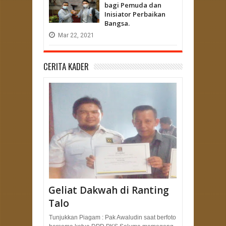
bagi Pemuda dan
Inisiator Perbaikan
Bangsa.
Mar
22,
2021
CERITA KADER
Geliat Dakwah di Ranting
Talo
Tunjukkan Piagam : Pak Awaludin saat berfoto