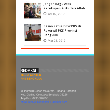
Jangan Ragu Atas
Kecukupan Rizki dari Allah
Apr
02,
2017
Pesan Ketua DSW PKS di
Rakorwil PKS Provinsi
Bengkulu
Mar
26,
2017
REDAKSI
MEDIA CENTER
PKS BENGKULU
Jl. Indragiri Depan Makorem, Padang Harapan,
Kec. Gading Cempaka Bengkulu 38226
Telp/Fax. 0736-346998
email: redaksipksbengkulu@gmail.com