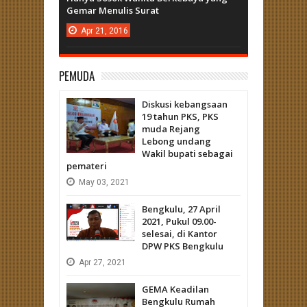
Gemar Menulis Surat
Apr
21,
2016
PEMUDA
Diskusi kebangsaan
19 tahun PKS, PKS
muda Rejang
Lebong undang
Wakil bupati sebagai
pemateri
May
03,
2021
Bengkulu, 27 April
2021, Pukul 09.00-
selesai, di Kantor
DPW PKS Bengkulu
Apr
27,
2021
GEMA Keadilan
Bengkulu Rumah