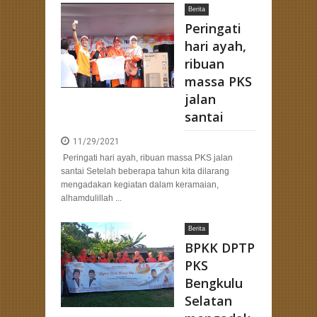
Berita
rancang Strategi Pemenangan Pemilu dengan Kehadiran Bang Hans
Peringati
hari ayah,
ribuan
massa PKS
jalan
santai
11/29/2021
Peringati hari ayah, ribuan massa PKS jalan
santai Setelah beberapa tahun kita dilarang
mengadakan kegiatan dalam keramaian,
alhamdulillah ...
Berita
BPKK DPTP
PKS
Bengkulu
Selatan