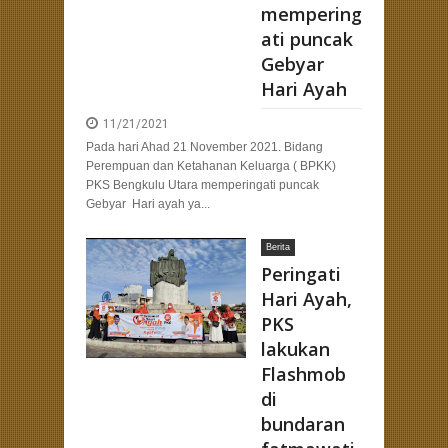
mempering
ati puncak
Gebyar
Hari Ayah
11/21/2021
Pada hari Ahad 21 November 2021. Bidang
Perempuan dan Ketahanan Keluarga ( BPKK)
PKS Bengkulu Utara memperingati puncak
Gebyar Hari ayah ya...
Berita
Peringati
Hari Ayah,
PKS
lakukan
Flashmob
di
bundaran