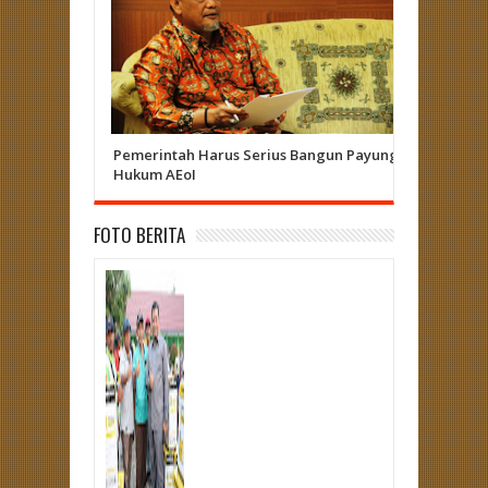
Pemerintah Harus Serius Bangun Payung
Herizal 
Hukum AEoI
Curup - L
FOTO BERITA