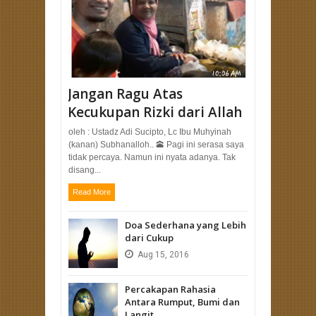
Jangan Ragu Atas
Kecukupan Rizki dari Allah
oleh : Ustadz Adi Sucipto, Lc Ibu Muhyinah
(kanan) Subhanalloh.. 🕋 Pagi ini serasa saya
tidak percaya. Namun ini nyata adanya. Tak
disang...
Read More
Doa Sederhana yang Lebih
dari Cukup
Aug
15,
2016
Percakapan Rahasia
Antara Rumput, Bumi dan
Langit