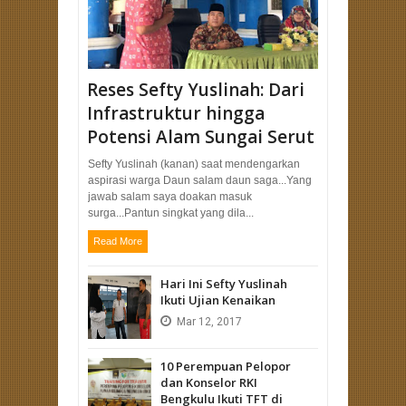
Reses Sefty Yuslinah: Dari
Infrastruktur hingga
Potensi Alam Sungai Serut
Sefty Yuslinah (kanan) saat mendengarkan
aspirasi warga Daun salam daun saga...Yang
jawab salam saya doakan masuk
surga...Pantun singkat yang dila...
Read More
Hari Ini Sefty Yuslinah
Ikuti Ujian Kenaikan
Mar
12,
2017
10 Perempuan Pelopor
dan Konselor RKI
Bengkulu Ikuti TFT di