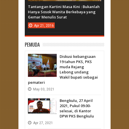
Tantangan Kartini Masa Kini : Bukanlah
Hanya Sosok Wanita Berkebaya yang
Gemar Menulis Surat
Apr
21,
2016
PEMUDA
Diskusi kebangsaan
19 tahun PKS, PKS
muda Rejang
Lebong undang
Wakil bupati sebagai
pemateri
May
03,
2021
Bengkulu, 27 April
2021, Pukul 09.00-
selesai, di Kantor
DPW PKS Bengkulu
Apr
27,
2021