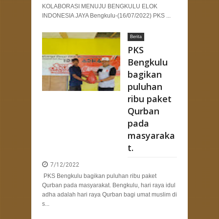
KOLABORASI MENUJU BENGKULU ELOK
INDONESIA JAYA Bengkulu-(16/07/2022) PKS ...
Berita
PKS
Bengkulu
bagikan
puluhan
ribu paket
Qurban
pada
masyaraka
t.
7/12/2022
PKS Bengkulu bagikan puluhan ribu paket
Qurban pada masyarakat. Bengkulu, hari raya idul
adha adalah hari raya Qurban bagi umat muslim di
s...