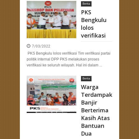
Berita
PKS
Bengkulu
lolos
verifikasi
7/03/2022
PKS Bengkulu lolos verifikasi Tim verifikasi partai
politik internal DPP PKS melakukan proses
verifikasi ke seluruh wilayah. Hal ini dalam ...
Berita
Warga
Terdampak
Banjir
Berterima
Kasih Atas
Bantuan
Dua