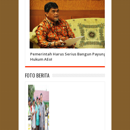
Pemerintah Harus Serius Bangun Payung
Herizal 
Hukum AEoI
Curup - L
FOTO BERITA