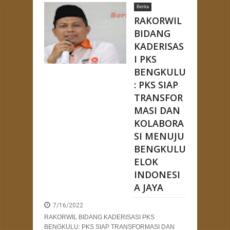
Berita
an Kehadiran Bang Hans
RAKORWIL
BIDANG
KADERISAS
I PKS
BENGKULU
: PKS SIAP
TRANSFOR
MASI DAN
KOLABORA
SI MENUJU
BENGKULU
ELOK
INDONESI
A JAYA
7/16/2022
RAKORWIL BIDANG KADERISASI PKS
BENGKULU: PKS SIAP TRANSFORMASI DAN