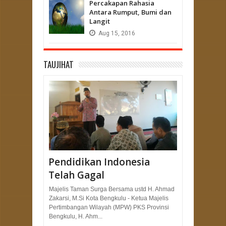
Percakapan Rahasia
Antara Rumput, Bumi dan
Langit
Aug
15,
2016
TAUJIHAT
Pendidikan Indonesia
Telah Gagal
Majelis Taman Surga Bersama ustd H. Ahmad
Zakarsi, M.Si Kota Bengkulu - Ketua Majelis
Pertimbangan Wilayah (MPW) PKS Provinsi
Bengkulu, H. Ahm...