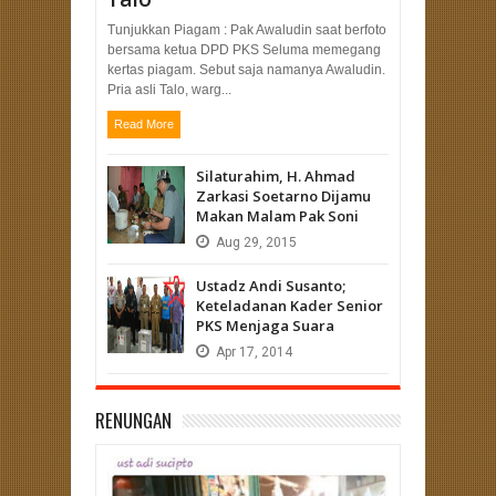
Tunjukkan Piagam : Pak Awaludin saat berfoto
bersama ketua DPD PKS Seluma memegang
kertas piagam. Sebut saja namanya Awaludin.
Pria asli Talo, warg...
Read More
Silaturahim, H. Ahmad
Zarkasi Soetarno Dijamu
Makan Malam Pak Soni
Aug
29,
2015
Ustadz Andi Susanto;
Keteladanan Kader Senior
PKS Menjaga Suara
Apr
17,
2014
RENUNGAN