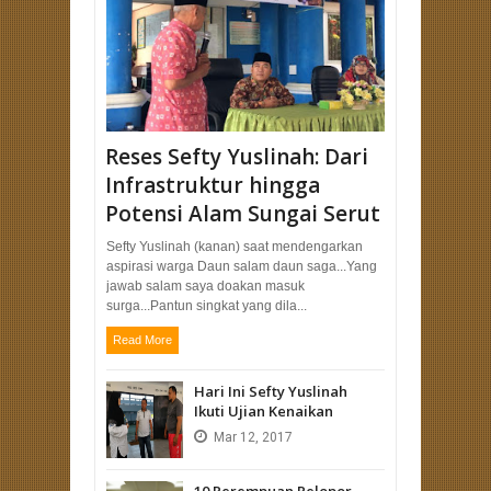
Reses Sefty Yuslinah: Dari
Infrastruktur hingga
Potensi Alam Sungai Serut
Sefty Yuslinah (kanan) saat mendengarkan
aspirasi warga Daun salam daun saga...Yang
jawab salam saya doakan masuk
surga...Pantun singkat yang dila...
Read More
Hari Ini Sefty Yuslinah
Ikuti Ujian Kenaikan
Mar
12,
2017
10 Perempuan Pelopor