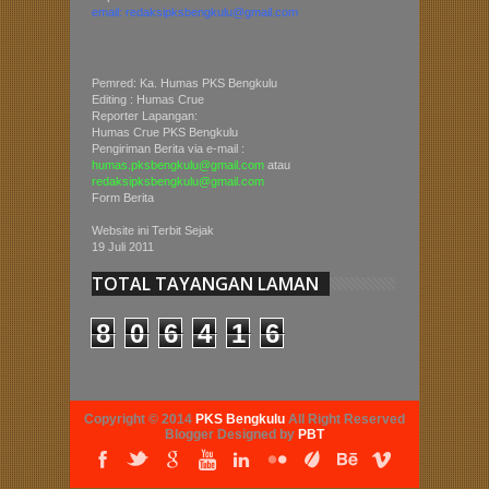
email: redaksipksbengkulu@gmail.com
Pemred: Ka. Humas PKS Bengkulu
Editing : Humas Crue
Reporter Lapangan:
Humas Crue PKS Bengkulu
Pengiriman Berita via e-mail :
humas.pksbengkulu@gmail.com
atau
redaksipksbengkulu@gmail.com
Form Berita
Website ini Terbit Sejak
19 Juli 2011
TOTAL TAYANGAN LAMAN
8
0
6
4
1
6
Copyright © 2014
PKS Bengkulu
All Right Reserved
Blogger Designed by
PBT