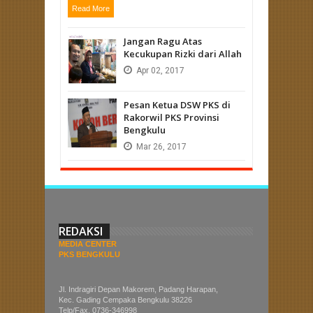
Read More
Jangan Ragu Atas
Kecukupan Rizki dari Allah
Apr
02,
2017
Pesan Ketua DSW PKS di
Rakorwil PKS Provinsi
Bengkulu
Mar
26,
2017
REDAKSI
MEDIA CENTER
PKS BENGKULU
Jl. Indragiri Depan Makorem, Padang Harapan,
Kec. Gading Cempaka Bengkulu 38226
Telp/Fax. 0736-346998