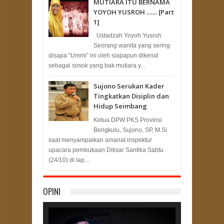
MUTIARA ITU BERNAMA
YOYOH YUSROH ....... [Part
1]
Ustadzah Yoyoh Yusroh
Seorang wanita yang sering
disapa “Ummi” ini oleh siapapun dikenal
sebagai sosok yang bak mutiara y...
Sujono Serukan Kader
Tingkatkan Disiplin dan
Hidup Seimbang
Ketua DPW PKS Provinsi
Bengkulu, Sujono, SP, M.Si
saat menyampaikan amanat inspektur
upacara pembukaan Diksar Santika Sabtu
(24/10) di lap...
OPINI