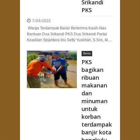
Srikandi
PKS
7/03/2022
Warga Terdampak Banjir Berterima Kasih Atas
Bantuan Dua Srikandi PKS Dua Srikandi Partai
Keadilan Sejahtera ibu Sefty Yuslinah, S.Sos, M....
Berita
PKS
bagikan
ribuan
makanan
dan
minuman
untuk
korban
terdampak
banjir kota