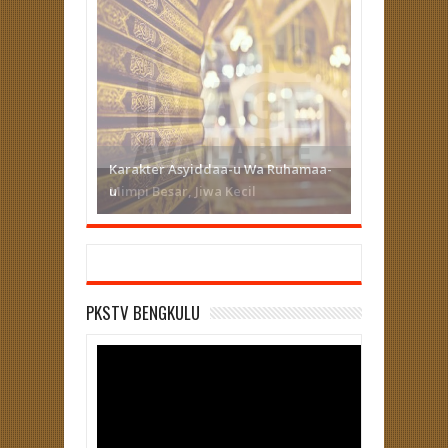
Karakter Asyiddaa-u Wa Ruhamaa-
u
PKSTV BENGKULU