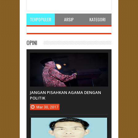
Rating:
5
Reviewed By:
Unknown
TERPOPULER
ARSIP
KATEGORI
OPINI
JANGAN PISAHKAN AGAMA DENGAN
POLITIK
Mar
30,
2017