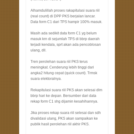
Alhamdulillah proses rakapitulasi suara riil
(real count) di DPP PKS berjalan lancar.
Data form C1 dari TPS hampir 100% masuk.
Masih ada sedikit data form C1 yg belum
masuk krn di sejumlah TPS di bbrp daerah
terjadi kendala, sprt akan ada pencoblosan
ulang, dll.
Tren perolehan suara riil PKS terus
meningkat. Cenderung lebih tinggi dari
angka2 hitung cepat (quick count). Trmsk
suara elektoralnya.
Rekapitulasi suara riil PKS akan selesai dlm
bbrp hari ke depan. Bersumber dari data
rekap form C1 shg dijamin kesahihannya.
Jika proses rekap suara riil selesai dan sdh
divalidasi ulang, PKS akan sampaikan ke
publik hasil perolehan riil akhir PKS.