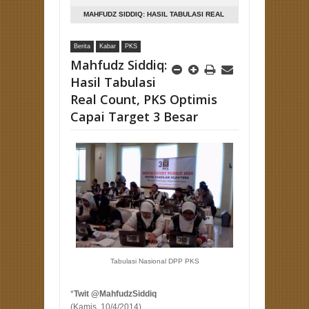
MAHFUDZ SIDDIQ: HASIL TABULASI REAL
COUNT, PKS OPTIMIS CAPAI TARGET 3
Berita
Kabar
PKS
BESAR
Mahfudz Siddiq:
Hasil Tabulasi
Real Count, PKS Optimis
Capai Target 3 Besar
Tabulasi Nasional DPP PKS
*
Twit @MahfudzSiddiq
(Kamis, 10/4/2014)