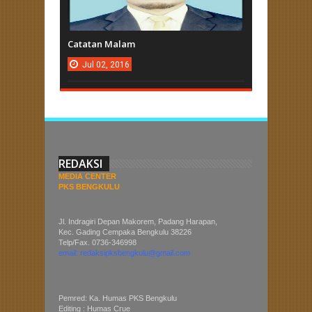
Catatan Malam
Jul
02,
2016
REDAKSI
MEDIA CENTER
PKS BENGKULU
Jl. Indragiri Depan Makorem, Padang Harapan,
Kec. Gading Cempaka Bengkulu 38226
Telp/Fax. 0736-346998
email: redaksipksbengkulu@gmail.com
Pemred: Ka. Humas PKS Bengkulu
Editing : Humas Crue