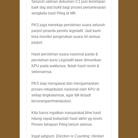
Seluruh salinan dokumen C1 pun tersimpan
baik sbg alat bukti bagi proses penyelesaian
sengketa hasil Pileg di MK.
PKS juga merekap perolehan suara seluruh
parpol peserta pemilu legislatif. Jadi kami
bisa monitor pergerakan suara riil semua
parpol.
Hasil perolehan suara nasional partai &
perolehan kursi Legislatif akan dimumkan
KPU pada waktunya. Itulah hasil resmi &
sebenarnya.
PKS siap mengawal dan mengamankan
proses rekapitulasi nasional oleh KPU di
setiap tingkatannya, agar tdk terjadi
kecurangan/manipulasi.
Kita harus ingatkan masyarakat bhw hasil
hitung cepat bukanlah hasil akhir yg resmi.
Proses tahapan Pileg belum selesai.
Ingat adigium:
Election is Counting
. Hindari