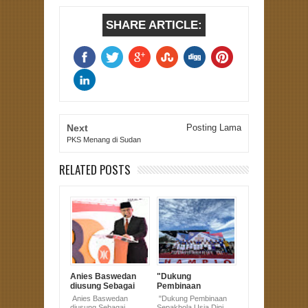
SHARE ARTICLE:
Next
Posting Lama
PKS Menang di Sudan
RELATED POSTS
Anies Baswedan
"Dukung
diusung Sebagai
Pembinaan
Bacapres, DPW
Sepakbola Usia
Anies Baswedan
"Dukung Pembinaan
PKS Bengkulu
Dini, Herizal Putera
diusung Sebagai
Sepakbola Usia Dini,