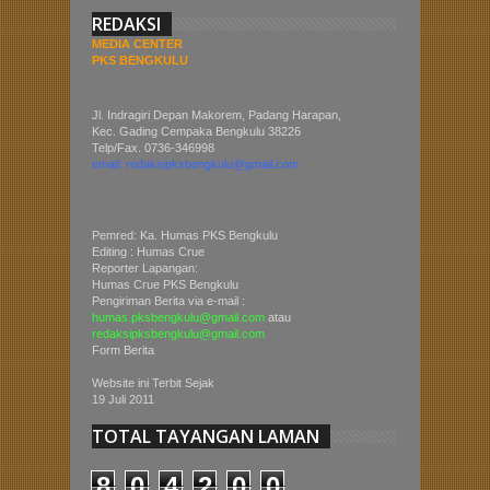
REDAKSI
MEDIA CENTER
PKS BENGKULU
Jl. Indragiri Depan Makorem, Padang Harapan,
Kec. Gading Cempaka Bengkulu 38226
Telp/Fax. 0736-346998
email: redaksipksbengkulu@gmail.com
Pemred: Ka. Humas PKS Bengkulu
Editing : Humas Crue
Reporter Lapangan:
Humas Crue PKS Bengkulu
Pengiriman Berita via e-mail :
humas.pksbengkulu@gmail.com
atau
redaksipksbengkulu@gmail.com
Form Berita
Website ini Terbit Sejak
19 Juli 2011
TOTAL TAYANGAN LAMAN
8
0
4
2
0
0