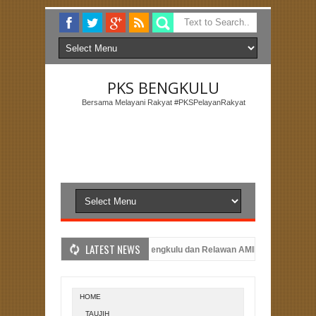
PKS BENGKULU
Bersama Melayani Rakyat #PKSPelayanRakyat
LATEST NEWS
akat Bengkulu Utara
PKS Bengkulu dan Relawan AMIN Serahkan Dukung
 Tahun 2023
PKS Bengkulu Memperingati Hari Kemerdekaan dengan Pel
ng Hans
HOME
TAUJIH