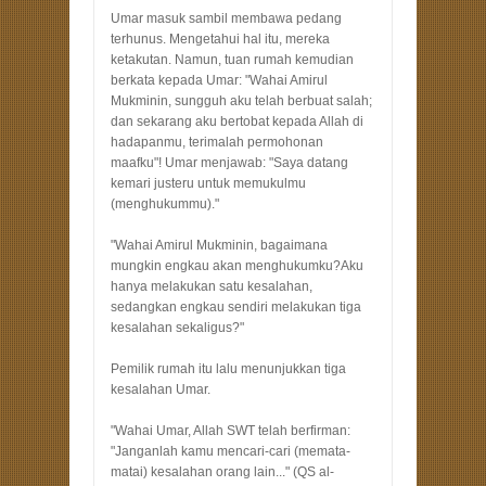
Umar masuk sambil membawa pedang
terhunus. Mengetahui hal itu, mereka
ketakutan. Namun, tuan rumah kemudian
berkata kepada Umar: "Wahai Amirul
Mukminin, sungguh aku telah berbuat salah;
dan sekarang aku bertobat kepada Allah di
hadapanmu, terimalah permohonan
maafku"! Umar menjawab: "Saya datang
kemari justeru untuk memukulmu
(menghukummu)."
"Wahai Amirul Mukminin, bagaimana
mungkin engkau akan menghukumku?Aku
hanya melakukan satu kesalahan,
sedangkan engkau sendiri melakukan tiga
kesalahan sekaligus?"
Pemilik rumah itu lalu menunjukkan tiga
kesalahan Umar.
"Wahai Umar, Allah SWT telah berfirman:
"Janganlah kamu mencari-cari (memata-
matai) kesalahan orang lain..." (QS al-