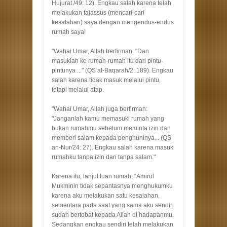
Hujurat /49: 12). Engkau salah karena telah
melakukan tajassus (mencari-cari
kesalahan) saya dengan mengendus-endus
rumah saya!
"Wahai Umar, Allah berfirman: "Dan
masuklah ke rumah-rumah itu dari pintu-
pintunya ..." (QS al-Baqarah/2: 189). Engkau
salah karena tidak masuk melalui pintu,
tetapi melalui atap.
"Wahai Umar, Allah juga berfirman:
"Janganlah kamu memasuki rumah yang
bukan rumahmu sebelum meminta izin dan
memberi salam kepada penghuninya... (QS
an-Nur/24: 27). Engkau salah karena masuk
rumahku tanpa izin dan tanpa salam."
Karena itu, lanjut tuan rumah, “Amirul
Mukminin tidak sepantasnya menghukumku
karena aku melakukan satu kesalahan,
sementara pada saat yang sama aku sendiri
sudah bertobat kepada Allah di hadapanmu.
Sedangkan engkau sendiri telah melakukan