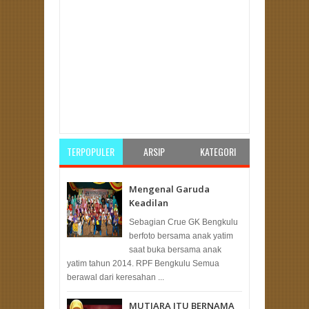
Item Reviewed:
Merindukan Pemimpin Teladan | 3
Kesalahan Umar bin Khattab
Rating:
5
Reviewed
By:
Unknown
TERPOPULER
ARSIP
KATEGORI
Mengenal Garuda
Keadilan
Sebagian Crue GK Bengkulu
berfoto bersama anak yatim
saat buka bersama anak
yatim tahun 2014. RPF Bengkulu Semua
berawal dari keresahan ...
MUTIARA ITU BERNAMA