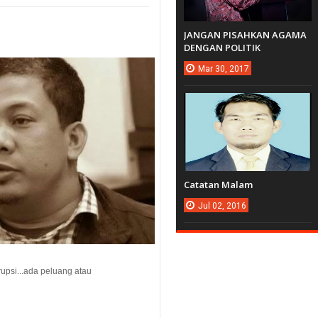
JANGAN PISAHKAN AGAMA
DENGAN POLITIK
Mar
30,
2017
Catatan Malam
Jul
02,
2016
psi...ada peluang atau