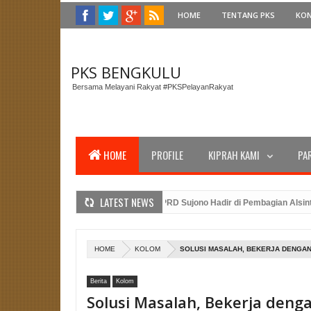
HOME
TENTANG PKS
KO
PKS BENGKULU
Bersama Melayani Rakyat #PKSPelayanRakyat
HOME
PROFILE
KIPRAH KAMI
PA
LATEST NEWS
gi Gubernur Bengkulu, Anggota DPRD Sujono Hadir di Pembagian Alsintan un
DPTW PKS Bengkulu dan Amanat Presiden PKS Dalam Peringatan Upacara HUT
idasi Caleg PKS Benteng: Merancang Strategi Pemenangan Pemilu dengan Ke
HOME
KOLOM
SOLUSI MASALAH, BEKERJA DENGAN
Berita
Kolom
Solusi Masalah, Bekerja denga