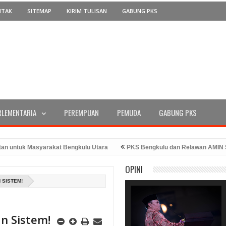
NTAK
SITEMAP
KIRIM TULISAN
GABUNG PKS
RLEMENTARIA
PEREMPUAN
PEMUDA
GABUNG PKS
tuk Masyarakat Bengkulu Utara
PKS Bengkulu dan Relawan AMIN Serah
 RI Ke-78 Tahun 2023
PKS Bengkulu Memperingati Hari Kemerdekaan 
OPINI
hadiran Bang Hans
 SISTEM!
n Sistem!