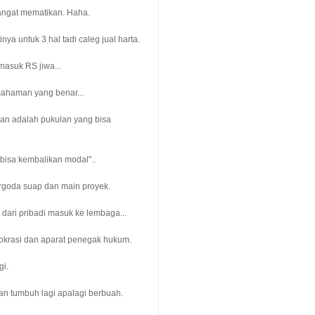
sangat mematikan. Haha.
a untuk 3 hal tadi caleg jual harta.
masuk RS jiwa...
mahaman yang benar...
an adalah pukulan yang bisa
 bisa kembalikan modal"..
rgoda suap dan main proyek.
 dari pribadi masuk ke lembaga...
rokrasi dan aparat penegak hukum.
gi.
an tumbuh lagi apalagi berbuah.