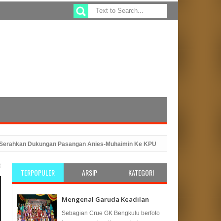
kan Dukungan Pasangan Anies-Muhaimin Ke KPU
Sefty Yuslinah Wakil 
dengan Peluncuran Program ATM Beras
PKS Bengkulu: Solusi Tepa
TERPOPULER
ARSIP
KATEGORI
Mengenal Garuda Keadilan
Sebagian Crue GK Bengkulu berfoto