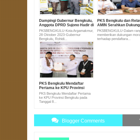
Dampingi Gubernur Bengkulu,
PKS Bengkulu dan Rel
Anggota DPRD Sujono Hadir di
AMIN Serahkan Dukung
Pembagian Alsintan untuk
Pasangan Anies-Muhai
PKSBENGKULU-Kota Argamakmur,
PKSBENGKULU-Dalam ran
Masyarakat Bengkulu Utara
KPU
28 Oktober 2023-Gubernur
memberikan dukungan mora
Bengkulu, Rohidi...
terhadap pendaftara...
PKS Bengkulu Mendaftar
Pertama ke KPU Provinsi
Bengkulu pada Tanggal 8
PKS Bengkulu Mendaftar Pertama
Pukul 8
ke KPU Provinsi Bengkulu pada
Tanggal 8...
Blogger Comments