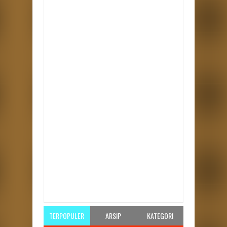
Item Reviewed:
Terkait Arah Dukungan, PKS Mulai
Intensifkan Komunikasi
Rating:
5
Reviewed By:
Redaksi
TERPOPULER
ARSIP
KATEGORI