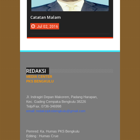
Catatan Malam
Jul
02,
2016
REDAKSI
MEDIA CENTER
PKS BENGKULU
Jl. Indragiri Depan Makorem, Padang Harapan,
Kec. Gading Cempaka Bengkulu 38226
Telp/Fax. 0736-346998
email: redaksipksbengkulu@gmail.com
Pemred: Ka. Humas PKS Bengkulu
Editing : Humas Crue