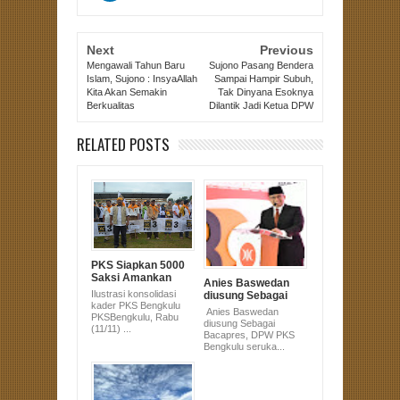
Next
Previous
Mengawali Tahun Baru
Sujono Pasang Bendera
Islam, Sujono : InsyaAllah
Sampai Hampir Subuh,
Kita Akan Semakin
Tak Dinyana Esoknya
Berkualitas
Dilantik Jadi Ketua DPW
RELATED POSTS
PKS Siapkan 5000
Saksi Amankan
Anies Baswedan
Suara Sultan-
Ilustrasi konsolidasi
diusung Sebagai
Mujiono
kader PKS Bengkulu
Bacapres, DPW
Anies Baswedan
PKSBengkulu, Rabu
PKS Bengkulu
diusung Sebagai
(11/11) ...
serukan All Out.
Bacapres, DPW PKS
Bengkulu seruka...