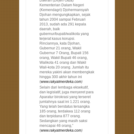
Daerah (Dirjen Otda)
Kementerian Dalam Negeri
(Kemendagri) Djohermansyah
Djohan mengungkapkan, sejak
tahun 2004 sampai Februari
2013, sudah ada 291 kepala
daerah, baik
gubernur/bupati/walikota yang
terjerat kasus korupsi.
Rinciannya, kata Djohan,
Gubernur 21 orang, Wakil
Gubernur 7 Orang, Bupati 156
orang, Wakil Bupati 46 orang,
Walikota 41 orang dan Wakil
Wali-kota 20 orang. Jumlah itu
mereka yakini akan membengkak
hingga 300 akhir tahun ini
(
www.
r
akyatmerdeka.com
)
Selain dari lembaga eksekutif,
dan legislatif,
juga menyeret para
Aparatur birokrasi yang terseret
jumlahnya saat ini 1.221 orang.
Yang telah berstatus tersangka
185 orang, terdakwa 112 orang
dan terpidana 877 orang.
Sedangkan yang masih saksi
mencapai 46 orang,”
(
www.
r
akyatmerdeka.com
)