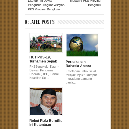
Ditutup, Ini Dewan
Muswil 4 PKS Provinsi
Pengurus Tingkat Wilayah
Bengkulu
PKS Provinsi Bengkulu
RELATED POSTS
HUT PKS-19,
Turnamen Sepak
Percakapan
Bola Digelar di Kaur
Rahasia Antara
PKSBengkulu, Kaur -
Rumput, Bumi dan
Dewan Pengurus
Ketetapan untuk selalu
Langit
Daerah (DPD) Partai
terinjak-injak? Rumput
Keadilan Sej...
meradang gamang
panja...
Rebut Piala Bergilir,
Ini Ketentuan
Lomba Tahfidz