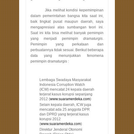
Jika melihat kondisi kepemimpinan
dalam pemerintahan bangsa kita saat ini,
baik tingkat pusat maupun daerah, saya
mengapresiasi atas sumbangan teori ini.
Saat ini kita bisa melihat banyak pemimpin
yang menjadi pemimpin
dramaturgis
.
Pemimpin yang perkataan dan
perbuatannya tidak sesuai. Berikut beberapa
data yang menunjukkan fenomena
pemimpin dramaturgis :
Lembaga Swadaya Masyarakat
Indonesia Corruption Watch
(ICW) mencatat 24 kepala daerah
terjerat kasus korupsi sepanjang
2012 (
www.suaramerdeka.com
)
Selain kepala daerah, ICW juga
mencatat ada 25 anggota DPR
dan DPRD yang terjerat kasus
korupsi 2012
(
www.suaramerdeka.com
)
D
irektur Jenderal Otonomi