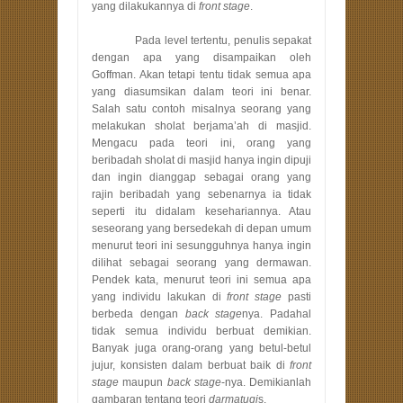
yang dilakukannya di
front stage
.
Pada level tertentu, penulis sepakat
dengan apa yang disampaikan oleh
Goffman. Akan tetapi tentu tidak semua apa
yang diasumsikan dalam teori ini benar.
Salah satu contoh misalnya seorang yang
melakukan sholat berjama’ah di masjid.
Mengacu pada teori ini, orang yang
beribadah sholat di masjid hanya ingin dipuji
dan ingin dianggap sebagai orang yang
rajin beribadah yang sebenarnya ia tidak
seperti itu didalam kesehariannya. Atau
seseorang yang bersedekah di depan umum
menurut teori ini sesungguhnya hanya ingin
dilihat sebagai seorang yang dermawan.
Pendek kata, menurut teori ini semua apa
yang individu lakukan di
front stage
pasti
berbeda dengan
back stage
nya. Padahal
tidak semua individu berbuat demikian.
Banyak juga orang-orang yang betul-betul
jujur, konsisten dalam berbuat baik di
front
stage
maupun
back stage
-nya. Demikianlah
gambaran tentang teori
darmatugi
s.