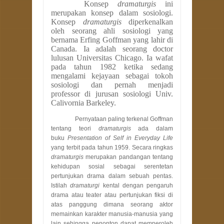
Konsep
dramaturgis
ini
merupakan konsep dalam sosiologi.
Konsep
dramaturgis
diperkenalkan
oleh seorang ahli sosiologi yang
bernama Erfing Goffman yang lahir di
Canada. Ia adalah seorang doctor
lulusan Universitas Chicago. Ia wafat
pada tahun 1982 ketika sedang
mengalami kejayaan sebagai tokoh
sosiologi dan pernah menjadi
professor di jurusan sosiologi Univ.
Calivornia Barkeley.
Pernyataan paling terkenal Goffman
tentang teori
dramaturgis
ada dalam
buku
Presentation of Self in Everyday Life
yang
terbit pada tahun 1959. Secara ringkas
dramaturgis
merupakan pandangan tentang
kehidupan sosial sebagai serentetan
pertunjukan drama dalam sebuah pentas.
Istilah
dramaturgi
kental dengan pengaruh
drama atau teater atau pertunjukan fiksi di
atas panggung dimana seorang aktor
memainkan karakter manusia-manusia yang
lain sehingga penonton dapat memperoleh