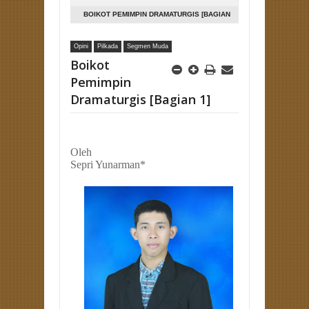
BOIKOT PEMIMPIN DRAMATURGIS [BAGIAN
1]
Opini
Pilkada
Segmen Muda
Boikot
Pemimpin
Dramaturgis [Bagian 1]
Oleh
Sepri Yunarman*