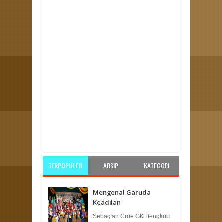
Item Reviewed:
Boikot Pemimpin Dramaturgis
[Bagian 1]
Rating:
5
Reviewed By:
Redaksi
TERPOPULER
ARSIP
KATEGORI
Mengenal Garuda
Keadilan
Sebagian Crue GK Bengkulu