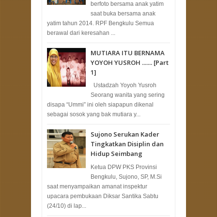
berfoto bersama anak yatim
saat buka bersama anak
yatim tahun 2014. RPF Bengkulu Semua
berawal dari keresahan ...
MUTIARA ITU BERNAMA
YOYOH YUSROH ....... [Part
1]
Ustadzah Yoyoh Yusroh
Seorang wanita yang sering
disapa “Ummi” ini oleh siapapun dikenal
sebagai sosok yang bak mutiara y...
Sujono Serukan Kader
Tingkatkan Disiplin dan
Hidup Seimbang
Ketua DPW PKS Provinsi
Bengkulu, Sujono, SP, M.Si
saat menyampaikan amanat inspektur
upacara pembukaan Diksar Santika Sabtu
(24/10) di lap...