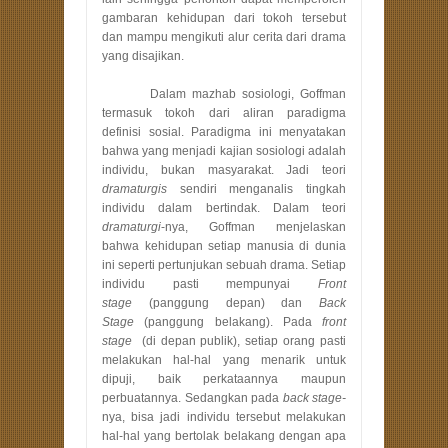
gambaran kehidupan dari tokoh tersebut
dan mampu mengikuti alur cerita dari drama
yang disajikan.
Dalam mazhab sosiologi, Goffman
termasuk tokoh dari aliran paradigma
definisi sosial. Paradigma ini menyatakan
bahwa yang menjadi kajian sosiologi adalah
individu, bukan masyarakat. Jadi teori
dramaturgis
sendiri menganalis tingkah
individu dalam bertindak. Dalam teori
dramaturgi
-nya, Goffman menjelaskan
bahwa kehidupan setiap manusia di dunia
ini seperti pertunjukan sebuah drama. Setiap
individu pasti mempunyai
Front
stage
(panggung depan) dan
Back
Stage
(panggung belakang).
Pada
front
stage
(di depan publik), setiap orang pasti
melakukan hal-hal yang menarik untuk
dipuji, baik perkataannya maupun
perbuatannya. Sedangkan pada
back stage-
nya, bisa jadi individu tersebut melakukan
hal-hal yang bertolak belakang dengan apa