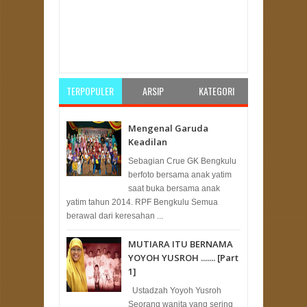
Item Reviewed:
Ini Delapan Amanah Muswil PKS
Provinsi Bengkulu
Rating:
5
Reviewed By:
Redaksi
TERPOPULER
ARSIP
KATEGORI
Mengenal Garuda
Keadilan
Sebagian Crue GK Bengkulu
berfoto bersama anak yatim
saat buka bersama anak
yatim tahun 2014. RPF Bengkulu Semua
berawal dari keresahan ...
MUTIARA ITU BERNAMA
YOYOH YUSROH ....... [Part
1]
Ustadzah Yoyoh Yusroh
Seorang wanita yang sering