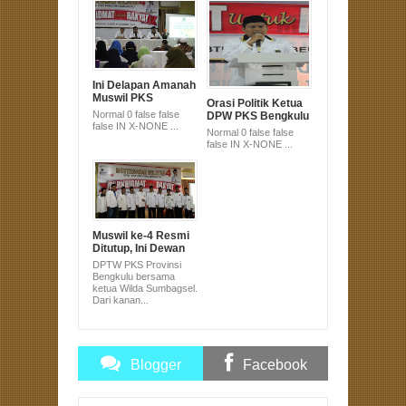
Ini Delapan Amanah
Muswil PKS
Orasi Politik Ketua
Provinsi Bengkulu
Normal 0 false false
DPW PKS Bengkulu
false IN X-NONE ...
Mendorong
Normal 0 false false
Kebijakan Daerah
false IN X-NONE ...
yang Berpihak
Kepada Rakyat
Muswil ke-4 Resmi
Ditutup, Ini Dewan
Pengurus Tingkat
DPTW PKS Provinsi
Wilayah PKS
Bengkulu bersama
Provinsi Bengkulu
ketua Wilda Sumbagsel.
Dari kanan...
Blogger
Facebook
Comments
Comments