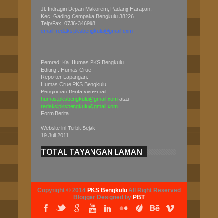
Jl. Indragiri Depan Makorem, Padang Harapan,
Kec. Gading Cempaka Bengkulu 38226
Telp/Fax. 0736-346998
email: redaksipksbengkulu@gmail.com
Pemred: Ka. Humas PKS Bengkulu
Editing : Humas Crue
Reporter Lapangan:
Humas Crue PKS Bengkulu
Pengiriman Berita via e-mail :
humas.pksbengkulu@gmail.com
atau
redaksipksbengkulu@gmail.com
Form Berita
Website ini Terbit Sejak
19 Juli 2011
TOTAL TAYANGAN LAMAN
Copyright © 2014
PKS Bengkulu
All Right Reserved
Blogger Designed by
PBT