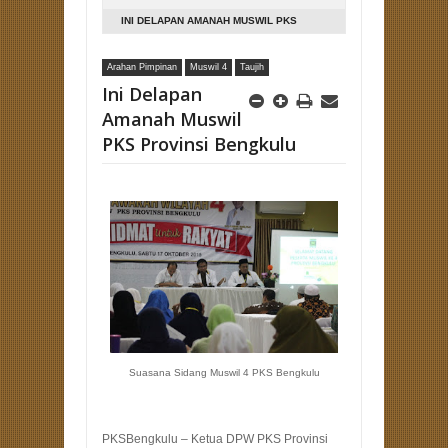
INI DELAPAN AMANAH MUSWIL PKS
PROVINSI BENGKULU
Arahan Pimpinan
Muswil 4
Taujih
Ini Delapan
Amanah Muswil
PKS Provinsi Bengkulu
Suasana Sidang Muswil 4 PKS Bengkulu
PKSBengkulu – Ketua DPW PKS Provinsi