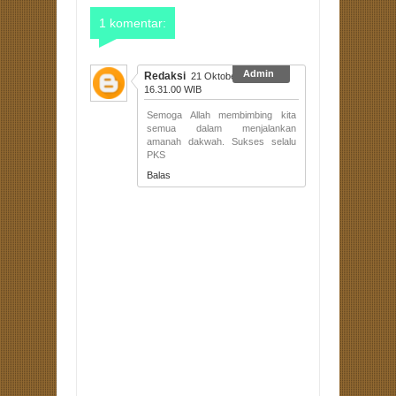
1 komentar:
Redaksi
21 Oktober 2015 pukul
16.31.00 WIB
Semoga Allah membimbing kita
semua dalam menjalankan
amanah dakwah. Sukses selalu
PKS
Balas