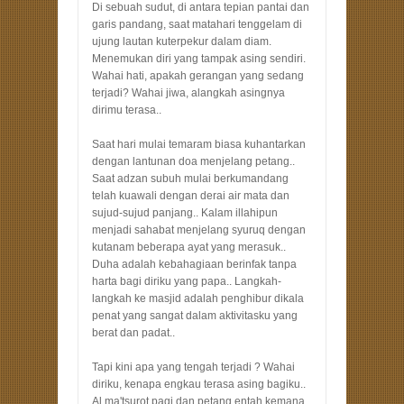
Di sebuah sudut, di antara tepian pantai dan
garis pandang, saat matahari tenggelam di
ujung lautan kuterpekur dalam diam.
Menemukan diri yang tampak asing sendiri.
Wahai hati, apakah gerangan yang sedang
terjadi? Wahai jiwa, alangkah asingnya
dirimu terasa..
Saat hari mulai temaram biasa kuhantarkan
dengan lantunan doa menjelang petang..
Saat adzan subuh mulai berkumandang
telah kuawali dengan derai air mata dan
sujud-sujud panjang.. Kalam illahipun
menjadi sahabat menjelang syuruq dengan
kutanam beberapa ayat yang merasuk..
Duha adalah kebahagiaan berinfak tanpa
harta bagi diriku yang papa.. Langkah-
langkah ke masjid adalah penghibur dikala
penat yang sangat dalam aktivitasku yang
berat dan padat..
Tapi kini apa yang tengah terjadi ? Wahai
diriku, kenapa engkau terasa asing bagiku..
Al ma'tsurot pagi dan petang entah kemana,