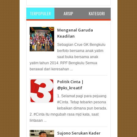
TERPOPULER
ARSIP
KATEGORI
Mengenal Garuda
Keadilan
Sebagian Crue GK Bengkulu
berfoto bersama anak yatim
saat buka bersama anak
yatim tahun 2014. RPF Bengkulu Semua
berawal dari keresahan ...
Politik Cinta |
@pks_kreatif
1. Selamat pagi para pejuang
#Cinta. Tetap tebarkn pesona
kebaikan dimana pun berada.
2. #Cinta itu mngubah rasa mjd kata, saat
lintasan ...
Sujono Serukan Kader