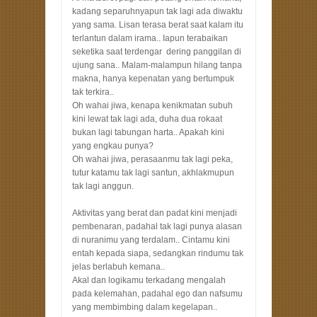
kadang separuhnyapun tak lagi ada diwaktu
yang sama. Lisan terasa berat saat kalam itu
terlantun dalam irama.. Iapun terabaikan
seketika saat terdengar dering panggilan di
ujung sana.. Malam-malampun hilang tanpa
makna, hanya kepenatan yang bertumpuk
tak terkira..
Oh wahai jiwa, kenapa kenikmatan subuh
kini lewat tak lagi ada, duha dua rokaat
bukan lagi tabungan harta.. Apakah kini
yang engkau punya?
Oh wahai jiwa, perasaanmu tak lagi peka,
tutur katamu tak lagi santun, akhlakmupun
tak lagi anggun.
Aktivitas yang berat dan padat kini menjadi
pembenaran, padahal tak lagi punya alasan
di nuranimu yang terdalam.. Cintamu kini
entah kepada siapa, sedangkan rindumu tak
jelas berlabuh kemana..
Akal dan logikamu terkadang mengalah
pada kelemahan, padahal ego dan nafsumu
yang membimbing dalam kegelapan..