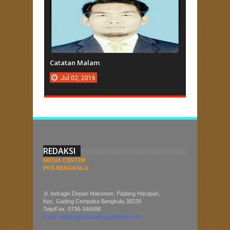
Catatan Malam
Jul
02,
2016
REDAKSI
MEDIA CENTER
PKS BENGKULU
Jl. Indragiri Depan Makorem, Padang Harapan,
Kec. Gading Cempaka Bengkulu 38226
Telp/Fax. 0736-346998
email: redaksipksbengkulu@gmail.com