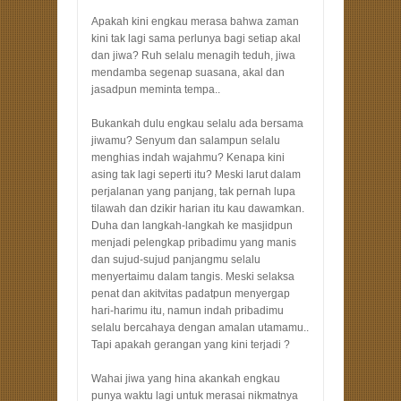
Apakah kini engkau merasa bahwa zaman
kini tak lagi sama perlunya bagi setiap akal
dan jiwa? Ruh selalu menagih teduh, jiwa
mendamba segenap suasana, akal dan
jasadpun meminta tempa..
Bukankah dulu engkau selalu ada bersama
jiwamu? Senyum dan salampun selalu
menghias indah wajahmu? Kenapa kini
asing tak lagi seperti itu? Meski larut dalam
perjalanan yang panjang, tak pernah lupa
tilawah dan dzikir harian itu kau dawamkan.
Duha dan langkah-langkah ke masjidpun
menjadi pelengkap pribadimu yang manis
dan sujud-sujud panjangmu selalu
menyertaimu dalam tangis. Meski selaksa
penat dan akitvitas padatpun menyergap
hari-harimu itu, namun indah pribadimu
selalu bercahaya dengan amalan utamamu..
Tapi apakah gerangan yang kini terjadi ?
Wahai jiwa yang hina akankah engkau
punya waktu lagi untuk merasai nikmatnya