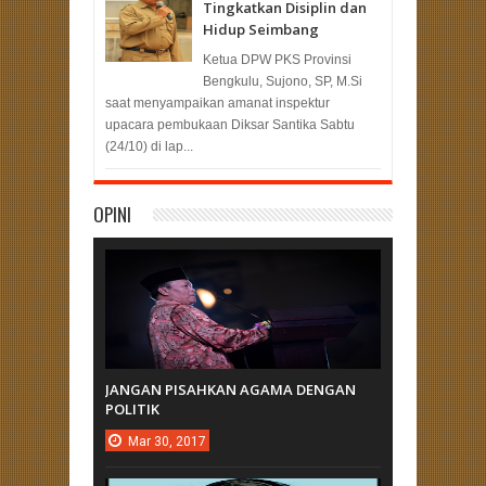
Tingkatkan Disiplin dan
Hidup Seimbang
Ketua DPW PKS Provinsi
Bengkulu, Sujono, SP, M.Si
saat menyampaikan amanat inspektur
upacara pembukaan Diksar Santika Sabtu
(24/10) di lap...
OPINI
JANGAN PISAHKAN AGAMA DENGAN
POLITIK
Mar
30,
2017