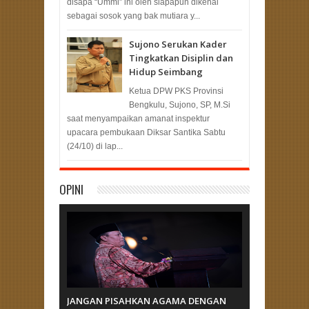
disapa “Ummi” ini oleh siapapun dikenal
sebagai sosok yang bak mutiara y...
Sujono Serukan Kader
Tingkatkan Disiplin dan
Hidup Seimbang
Ketua DPW PKS Provinsi
Bengkulu, Sujono, SP, M.Si
saat menyampaikan amanat inspektur
upacara pembukaan Diksar Santika Sabtu
(24/10) di lap...
OPINI
JANGAN PISAHKAN AGAMA DENGAN