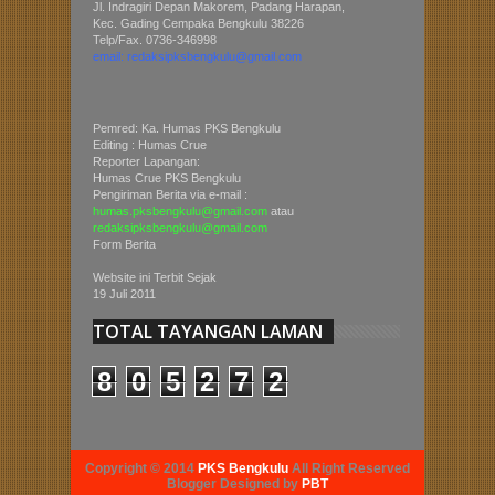
Jl. Indragiri Depan Makorem, Padang Harapan,
Kec. Gading Cempaka Bengkulu 38226
Telp/Fax. 0736-346998
email: redaksipksbengkulu@gmail.com
Pemred: Ka. Humas PKS Bengkulu
Editing : Humas Crue
Reporter Lapangan:
Humas Crue PKS Bengkulu
Pengiriman Berita via e-mail :
humas.pksbengkulu@gmail.com
atau
redaksipksbengkulu@gmail.com
Form Berita
Website ini Terbit Sejak
19 Juli 2011
TOTAL TAYANGAN LAMAN
8
0
5
2
7
2
Copyright © 2014
PKS Bengkulu
All Right Reserved
Blogger Designed by
PBT