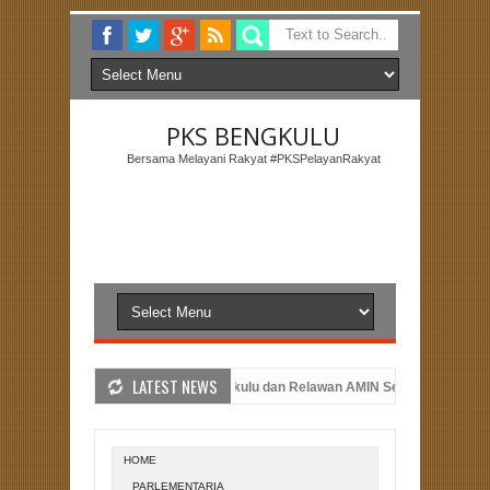
PKS BENGKULU
Bersama Melayani Rakyat #PKSPelayanRakyat
LATEST NEWS
t Bengkulu Utara
PKS Bengkulu dan Relawan AMIN Serahkan Dukungan
hun 2023
PKS Bengkulu Memperingati Hari Kemerdekaan dengan Pelun
 Hans
HOME
PARLEMENTARIA