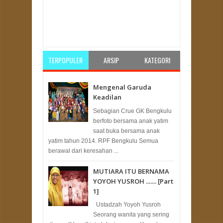
Item Reviewed:
PKS Bengkulu Lakukan
Konsolidasi Tiap Daerah dalam Musda Serentak
Rating:
5
Reviewed By:
Unknown
TERPOPULER
ARSIP
KATEGORI
Mengenal Garuda
Keadilan
Sebagian Crue GK Bengkulu
berfoto bersama anak yatim
saat buka bersama anak
yatim tahun 2014. RPF Bengkulu Semua
berawal dari keresahan ...
MUTIARA ITU BERNAMA
YOYOH YUSROH ....... [Part
1]
Ustadzah Yoyoh Yusroh
Seorang wanita yang sering