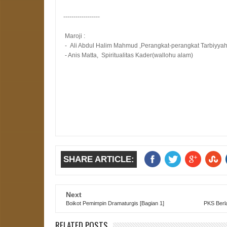
------------------
Maroji :
-
Ali Abdul Halim Mahmud ,Perangkat-perangkat Tarbiyya
- Anis Matta,
Spiritualitas Kader(wallohu alam)
SHARE ARTICLE:
Next
Boikot Pemimpin Dramaturgis [Bagian 1]
PKS Berla
RELATED POSTS