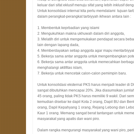
keluar dari
sifat
eklusif menuju
sifat yang lebih
inklusif deng
Untuk konsolidasi internal kita perlu memdalami
tujuan
tar
dalam perangkat-perangkat tarbiyyah ikhwan antara lain :
1. Membentuk keprbadian yang islami
2. Mengukuhkan makna ukhuwah dalam diri anggota,
3. Melatih diri untuk mengemukakan pendapat secara beb
lain dengan lapang dada,
4. Memberdayakan setiap anggota agar mapu mentarbiyyah 
5. Bekerja sama antar anggota untuk mengembangkan poten
6. Bekerja sama antar anggota untuk memecahkan berbaga
menghalangi aktifitas islam,
7. Bekerja untuk mencetak calon-calon pemimpin baru.
Untuk konsolidasi eksternal
PKS
harus menjadi leader di 
sangat dibutuhkan mencapai 20%
. Jika di
asumsikan jumlah
45 orang, paling tidak
PKS
harus memiliki 9 wakil. Dari s
kemudian di
sebar ke dapil Kota 2
o
rang, Dapil BU dan Ben
orang, Dapil Kepahyang 1 orang, Rejang Lebong dan Lebo
Kaur 1 orang. Memang sangat berat tantangan untuk memenu
masyarakat yang apatis dan wani piro.
Dalam rangka mengurangi masyarakat yang wani piro, perl