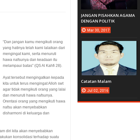
JANGAN PISAHKAN AGAMA
DENGAN POLITIK
Mar
30,
2017
“
Dan jangan kamu mengikuti orang
yang hatinya telah kami lalaikan dari
mengingat kami, serta menuruti
hawa nafsunya dan keadaan itu
melampaui batas
”
(QS Al Kahfi 28)
.
Ayat tersebut mengingatkan kepada
Catatan Malam
kita untuk terus mengingat Alloh swt
agar tidak mengikuti orang yang lalai
Jul
02,
2016
dan menuruti hawa nafsunya.
Orentasi orang yang mengikuti hawa
nafsu akan menyebabkan
disharmoni di keluarga dan
alam diri kita akan menyebabkan
lakukan konsolidasi terhadap suatu