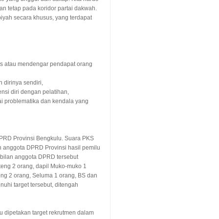
an tetap pada koridor partai dakwah.
biyah
secara khusus, yang terdapat
as atau mendengar pendapat orang
dirinya sendiri,
si diri dengan pelatihan,
i problematika dan kendala yang
DPRD Provinsi Bengkulu. Suara
PKS
 anggota DPRD Provinsi hasil pemilu
embilan anggota DPRD
tersebut
teng 2 orang, dapil Muko-muko 1
ng 2 orang, Seluma 1 orang, BS dan
hi target tersebut, ditengah
u dipetakan target rekrutmen dalam