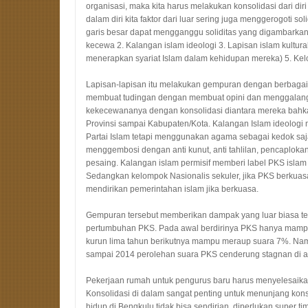
organisasi, maka kita harus melakukan konsolidasi dari diri k
dalam diri kita faktor dari luar sering juga menggerogoti so
garis besar dapat mengganggu soliditas yang digambarkan
kecewa 2. Kalangan islam
i
deologi 3. Lapisan islam kultura
menerapkan syariat Islam dalam kehidupan mereka) 5. Kel
Lapisan-lapisan itu melakukan gempuran dengan berbagai
membuat tudingan dengan membuat opini dan menggalang
kekecewananya dengan konsolidasi diantara mereka bahkan
Provinsi sampai Kabupaten/Kota. Kalangan Islam ideolog
Partai Islam tetapi menggunakan agama sebagai kedok saja
menggembosi dengan anti kunut, anti tahlilan, pencaploka
pesaing. Kalangan islam permisif memberi label PKS islam
Sedangkan kelompok Nasionalis sekuler, jika PKS berkuas
mendirikan pemerintahan islam jika berkuasa.
Gempuran tersebut member
i
kan dampak yang luar b
i
asa t
pertumbuhan PKS. Pada awal berdirinya PKS hanya mamp
kurun lima tahun berikutnya mampu meraup suara 7%
. N
am
sampai 2014 perolehan suara
PKS cenderung
stagnan di 
Pekerjaan rumah untuk pengurus baru harus menyelesaikan
Konsolidasi di dalam sangat penting untuk menunjang kons
hidup di Bengkulu tidak bisa sendirian, diperlukan super t