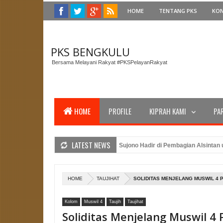
HOME
TENTANG PKS
KO
PKS BENGKULU
Bersama Melayani Rakyat #PKSPelayanRakyat
HOME
PROFILE
KIPRAH KAMI
PA
LATEST NEWS
bernur Bengkulu, Anggota DPRD Sujono Hadir di Pembagian Alsintan untuk M
 PKS Bengkulu dan Amanat Presiden PKS Dalam Peringatan Upacara HUT RI 
i Caleg PKS Benteng: Merancang Strategi Pemenangan Pemilu dengan Kehadi
HOME
TAUJIHAT
SOLIDITAS MENJELANG MUSWIL 4 
Kolom
Muswil 4
Taujih
Taujihat
Soliditas Menjelang Muswil 4 