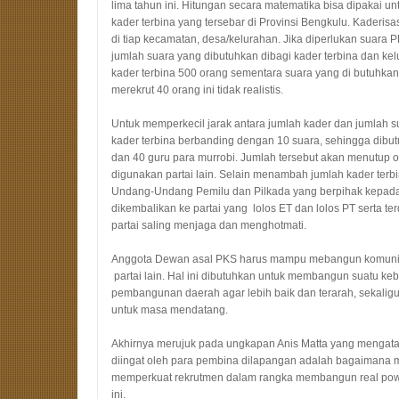
lima tahun ini. Hitungan secara matematika bisa
di
pakai un
kader terbina yang tersebar di
P
rovinsi Bengkulu. Kaderisa
di
tiap kecamatan, desa/kelurahan. Jika diperlukan suara
jumlah suara yang dibutuhkan dibagi kader terbina dan ke
kader terbina 500
o
rang sementara suara yang di butuhkan
merekrut 40 orang ini tidak realistis.
Untuk memperkecil jarak antara jumlah kader dan jumlah s
kader terbina berbanding dengan 10 suara, sehingga dibu
dan
40
guru para murrobi
. Jumlah tersebut akan menutup o
digunakan partai lain. Selain menambah jumlah kader ter
Undang-Undang Pemilu dan Pilkada yang berpihak kepada
dikembalikan ke partai yang
lolos ET dan lolos PT serta te
partai saling menjaga dan menghotmati.
Anggota Dewan asal PKS harus mampu mebangun komuni
partai lain.
H
al ini dibutuhkan untuk membangun suatu 
pembangunan daerah agar lebih baik dan terarah, sekali
untuk masa mendatang.
Akhirnya
merujuk pada ungkapan
Anis Matta
yang
mengat
diingat oleh para pembina dilapangan adalah bagaimana
memperkuat rekrutmen dalam rangka membangun real pow
ini.