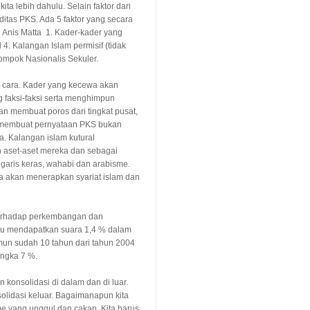
ita lebih dahulu. Selain faktor dari
liditas PKS. Ada 5 faktor yang secara
 Anis Matta
1. Kader-kader yang
l 4. Kalangan Islam permisif (tidak
ompok Nasionalis Sekuler.
 cara
. K
ader yang kecewa akan
 f
aksi-faksi
serta menghimpun
 membuat poros dari tingkat pusat,
i membuat pernyataan PKS bukan
. Kalangan islam kutural
n aset-aset mereka dan sebagai
 garis keras, wahabi dan arabisme.
a akan menerapkan syariat islam dan
erhadap perkembangan dan
u mendapatkan suara 1,4 % dalam
un sudah 10 tahun dari tahun 2004
angka 7 %.
 konsolidasi di dalam dan di
luar.
olidasi keluar. Bagaimanapun kita
ime yang unggul dan cakap. Kita harus