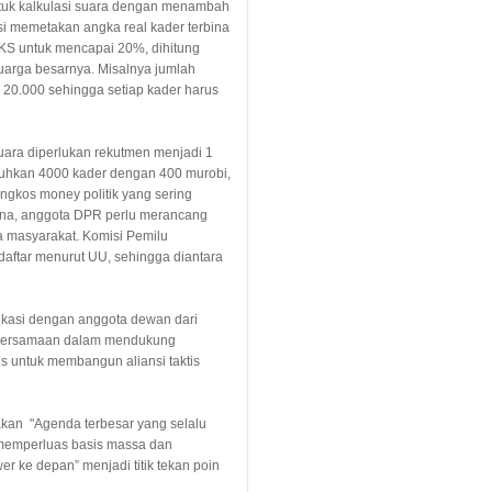
tuk kalkulasi suara dengan menambah
si memetakan angka real kader terbina
 PKS untuk mencapai 20%,
di
hitung
luarga besarnya. Misalnya jumlah
 20.000 sehingga setiap kader harus
uara diperlukan rekutmen menjadi 1
tuhkan 4000 kader dengan 400 murobi,
ngkos money politik yang sering
bina, anggota DPR perlu merancang
 masyarakat. Komisi Pemilu
rdaftar menurut UU, s
e
hingga diantara
kasi dengan anggota dewan
dari
kebersamaan dalam mendukung
gus untuk memb
a
ngun aliansi taktis
akan
"Agenda terbesar yang selalu
 memperluas basis massa dan
er ke depan
” menjadi titik tekan poin