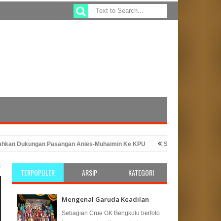
ukungan Pasangan Anies-Muhaimin Ke KPU
Sefty Yuslinah Wakil Ketua
n Peluncuran Program ATM Beras
PKS Bengkulu: Solusi Tepat Unt
TERPOPULER
ARSIP
KATEGORI
Mengenal Garuda Keadilan
Sebagian Crue GK Bengkulu berfoto