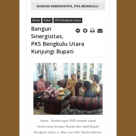
BANGUN SINERGISITAS, PKS BENGKULU
UTARA KUNJUNGI BUPATI
Berita
Kabar
PKS Bengkulu Utara
Bangun
Sinergisitas,
PKS Bengkulu Utara
Kunjungi Bupati
Akrab : Rombongan PKS tampak akrab
berbincang dengan Bupati dan wakil Bupati
Bengkulu Utara, Ir. Mian dan Arie Septia Adinata,