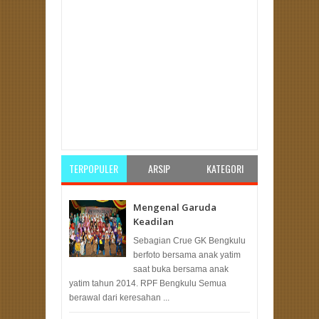
Item Reviewed:
Bangun Sinergisitas, PKS
Bengkulu Utara Kunjungi Bupati
Rating:
5
Reviewed By:
Redaksi
TERPOPULER
ARSIP
KATEGORI
Mengenal Garuda
Keadilan
Sebagian Crue GK Bengkulu
berfoto bersama anak yatim
saat buka bersama anak
yatim tahun 2014. RPF Bengkulu Semua
berawal dari keresahan ...