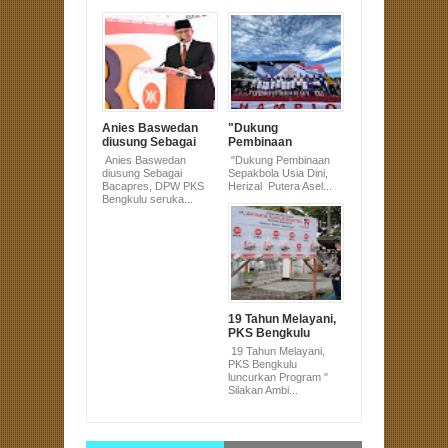
Anies Baswedan
"Dukung
diusung Sebagai
Pembinaan
Bacapres, DPW
Sepakbola Usia
Anies Baswedan
"Dukung Pembinaan
PKS Bengkulu
Dini, Herizal Putera
diusung Sebagai
Sepakbola Usia Dini,
serukan All Out.
Aseli Rejang
Bacapres, DPW PKS
Herizal Putera Asel...
Sponsori CSSF
Bengkulu seruka...
2022"
19 Tahun Melayani,
PKS Bengkulu
luncurkan Program
19 Tahun Melayani,
" Silakan Ambil
PKS Bengkulu
Seperlunya "
luncurkan Program "
Silakan Ambi...