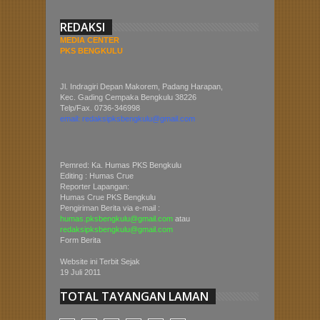
REDAKSI
MEDIA CENTER
PKS BENGKULU
Jl. Indragiri Depan Makorem, Padang Harapan,
Kec. Gading Cempaka Bengkulu 38226
Telp/Fax. 0736-346998
email: redaksipksbengkulu@gmail.com
Pemred: Ka. Humas PKS Bengkulu
Editing : Humas Crue
Reporter Lapangan:
Humas Crue PKS Bengkulu
Pengiriman Berita via e-mail :
humas.pksbengkulu@gmail.com
atau
redaksipksbengkulu@gmail.com
Form Berita
Website ini Terbit Sejak
19 Juli 2011
TOTAL TAYANGAN LAMAN