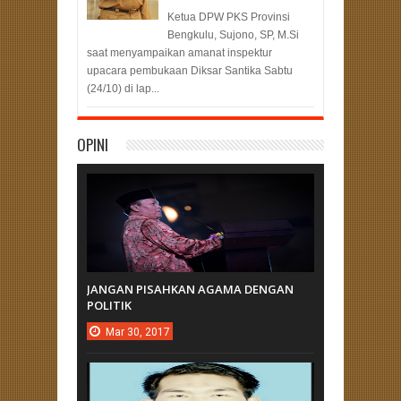
Ketua DPW PKS Provinsi
Bengkulu, Sujono, SP, M.Si
saat menyampaikan amanat inspektur
upacara pembukaan Diksar Santika Sabtu
(24/10) di lap...
OPINI
JANGAN PISAHKAN AGAMA DENGAN
POLITIK
Mar
30,
2017