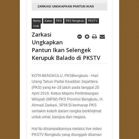
ZARKASI UNGKAPKAN PANTUN IKAN
SELENGEK KERUPUK BALADO DI PKSTV
Berita
Kabar
PKS
PKS Bengkulu
PKSTV
Unik
Zarkasi
Ungkapkan
Pantun Ikan Selengek
Kerupuk Balado di PKSTV
KOTA BENGKULU, PKSBengkulu - Hari
Ulang Tahun Partai Keadilan Sejahtera
(PKS) yang ke-18 jatuh pada tanggal 20
April 2016. Ketua Majelis Pertimbangan
Wilayah (MPW) PKS Provinsi Bengkulu, H.
Ahmad Zarkasi, SP.M.Si berharap PKS
semakin kokoh dalam rangka berkhidmat
untuk umat, bangsa dan negara.
Hal itu disampaikannya melalui live video
PKSTV Bengkulu yang diunggah dilaman