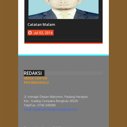
Catatan Malam
Jul
02,
2016
REDAKSI
MEDIA CENTER
PKS BENGKULU
Jl. Indragiri Depan Makorem, Padang Harapan,
Kec. Gading Cempaka Bengkulu 38226
Telp/Fax. 0736-346998
email: redaksipksbengkulu@gmail.com