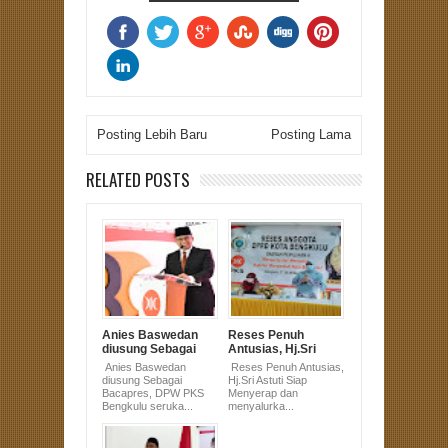
Posting Lebih Baru
Posting Lama
RELATED POSTS
Anies Baswedan
Reses Penuh
diusung Sebagai
Antusias, Hj.Sri
Bacapres, DPW
Astuti Siap
Anies Baswedan
Reses Penuh Antusias,
PKS Bengkulu
Menyerap dan
diusung Sebagai
Hj.Sri Astuti Siap
serukan All Out.
menyalurkan
Bacapres, DPW PKS
Menyerap dan
aspirasi
Bengkulu seruka...
menyalurka...
masyarakat.