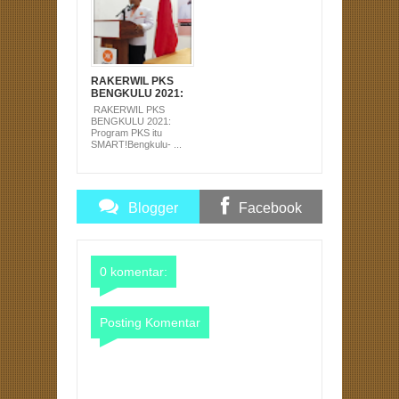
RAKERWIL PKS
BENGKULU 2021:
Program PKS itu
RAKERWIL PKS
SMART!
BENGKULU 2021:
Program PKS itu
SMART!Bengkulu- ...
Blogger
Facebook
Comments
Comments
0 komentar:
Posting Komentar