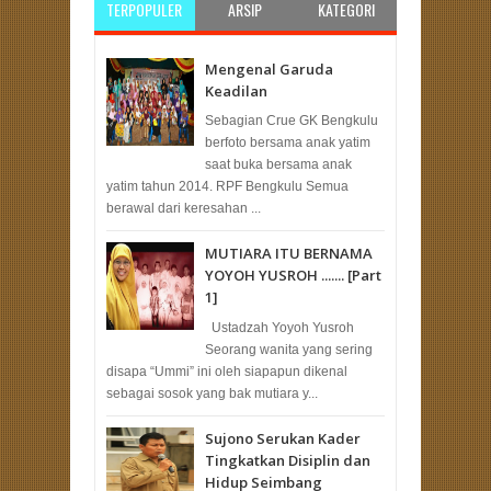
TERPOPULER
ARSIP
KATEGORI
Mengenal Garuda
Keadilan
Sebagian Crue GK Bengkulu
berfoto bersama anak yatim
saat buka bersama anak
yatim tahun 2014. RPF Bengkulu Semua
berawal dari keresahan ...
MUTIARA ITU BERNAMA
YOYOH YUSROH ....... [Part
1]
Ustadzah Yoyoh Yusroh
Seorang wanita yang sering
disapa “Ummi” ini oleh siapapun dikenal
sebagai sosok yang bak mutiara y...
Sujono Serukan Kader
Tingkatkan Disiplin dan
Hidup Seimbang