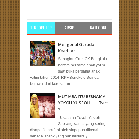
Item Reviewed:
20 Orang Gabung PKS Saat TOP
di Semidang Alas Maras
Rating:
5
Reviewed By:
Redaksi
TERPOPULER
ARSIP
KATEGORI
Mengenal Garuda
Keadilan
Sebagian Crue GK Bengkulu
berfoto bersama anak yatim
saat buka bersama anak
yatim tahun 2014. RPF Bengkulu Semua
berawal dari keresahan ...
MUTIARA ITU BERNAMA
YOYOH YUSROH ....... [Part
1]
Ustadzah Yoyoh Yusroh
Seorang wanita yang sering
disapa “Ummi” ini oleh siapapun dikenal
sebagai sosok yang bak mutiara y...