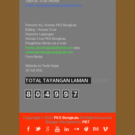
Telp/Fax. 0736-346998
email: redaksipksbengkulu@gmail.com
Pemred: Ka. Humas PKS Bengkulu
Editing : Humas Crue
Reporter Lapangan:
Humas Crue PKS Bengkulu
Pengiriman Berita via e-mail :
humas.pksbengkulu@gmail.com
atau
redaksipksbengkulu@gmail.com
Form Berita
Website ini Terbit Sejak
19 Juli 2011
TOTAL TAYANGAN LAMAN
8
0
4
9
9
7
Copyright © 2014
PKS Bengkulu
All Right Reserved
Blogger Designed by
PBT