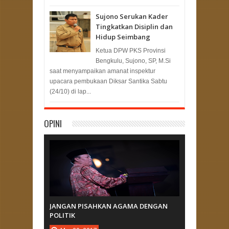
Sujono Serukan Kader
Tingkatkan Disiplin dan
Hidup Seimbang
Ketua DPW PKS Provinsi
Bengkulu, Sujono, SP, M.Si
saat menyampaikan amanat inspektur
upacara pembukaan Diksar Santika Sabtu
(24/10) di lap...
OPINI
JANGAN PISAHKAN AGAMA DENGAN
POLITIK