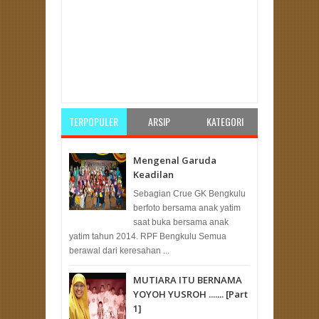
Item Reviewed:
Syahfan B. Sampurno Terjunkan
Ribuan Relawan di Bengkulu
Rating:
5
Reviewed
By:
Redaksi
TERPOPULER
ARSIP
KATEGORI
Mengenal Garuda
Keadilan
Sebagian Crue GK Bengkulu
berfoto bersama anak yatim
saat buka bersama anak
yatim tahun 2014. RPF Bengkulu Semua
berawal dari keresahan ...
MUTIARA ITU BERNAMA
YOYOH YUSROH ....... [Part
1]