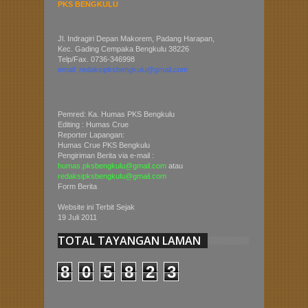
PKS BENGKULU
Jl. Indragiri Depan Makorem, Padang Harapan,
Kec. Gading Cempaka Bengkulu 38226
Telp/Fax. 0736-346998
email: redaksipksbengkulu@gmail.com
Pemred: Ka. Humas PKS Bengkulu
Editing : Humas Crue
Reporter Lapangan:
Humas Crue PKS Bengkulu
Pengiriman Berita via e-mail :
humas.pksbengkulu@gmail.com
atau
redaksipksbengkulu@gmail.com
Form Berita
Website ini Terbit Sejak
19 Juli 2011
TOTAL TAYANGAN LAMAN
8
0
5
8
2
3