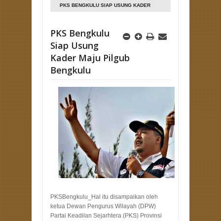
PKS BENGKULU SIAP USUNG KADER
MAJU PILGUB BENGKULU
PKS Bengkulu
Siap Usung
Kader Maju Pilgub
Bengkulu
PKSBengkulu_Hal itu disampaikan oleh
ketua Dewan Pengurus Wilayah (DPW)
Partai Keadilan Sejarhtera (PKS) Provinsi