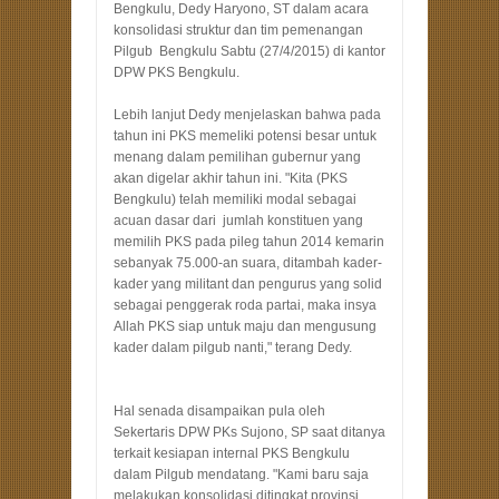
Bengkulu, Dedy Haryono, ST dalam acara
konsolidasi struktur dan tim pemenangan
Pilgub Bengkulu Sabtu (27/4/2015) di kantor
DPW PKS Bengkulu.
Lebih lanjut Dedy menjelaskan bahwa pada
tahun ini PKS memeliki potensi besar untuk
menang dalam pemilihan gubernur yang
akan digelar akhir tahun ini. "Kita (PKS
Bengkulu) telah memiliki modal sebagai
acuan dasar dari jumlah konstituen yang
memilih PKS pada pileg tahun 2014 kemarin
sebanyak 75.000-an suara, ditambah kader-
kader yang militant dan pengurus yang solid
sebagai penggerak roda partai, maka insya
Allah PKS siap untuk maju dan mengusung
kader dalam pilgub nanti," terang Dedy.
Hal senada disampaikan pula oleh
Sekertaris DPW PKs Sujono, SP saat ditanya
terkait kesiapan internal PKS Bengkulu
dalam Pilgub mendatang. "Kami baru saja
melakukan konsolidasi ditingkat provinsi