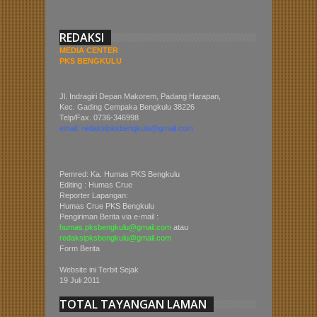
REDAKSI
MEDIA CENTER
PKS BENGKULU
Jl. Indragiri Depan Makorem, Padang Harapan,
Kec. Gading Cempaka Bengkulu 38226
Telp/Fax. 0736-346998
email: redaksipksbengkulu@gmail.com
Pemred: Ka. Humas PKS Bengkulu
Editing : Humas Crue
Reporter Lapangan:
Humas Crue PKS Bengkulu
Pengiriman Berita via e-mail :
humas.pksbengkulu@gmail.com
atau
redaksipksbengkulu@gmail.com
Form Berita
Website ini Terbit Sejak
19 Juli 2011
TOTAL TAYANGAN LAMAN