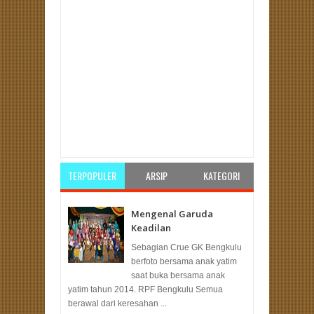
Item Reviewed:
PKS Bengkulu Siap Usung Kader
Maju Pilgub Bengkulu
Rating:
5
Reviewed By:
Unknown
TERPOPULER
ARSIP
KATEGORI
Mengenal Garuda
Keadilan
Sebagian Crue GK Bengkulu
berfoto bersama anak yatim
saat buka bersama anak
yatim tahun 2014. RPF Bengkulu Semua
berawal dari keresahan ...