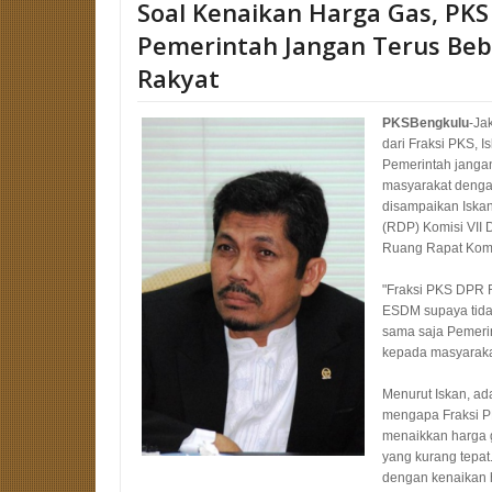
Soal Kenaikan Harga Gas, PKS
Pemerintah Jangan Terus Beb
Rakyat
PKSBengkulu
-Ja
dari Fraksi PKS, 
Pemerintah jang
masyarakat dengan
disampaikan Iska
(RDP) Komisi VII
Ruang Rapat Komis
"Fraksi PKS DPR 
ESDM supaya tidak
sama saja Pemeri
kepada masyarakat
Menurut Iskan, ad
mengapa Fraksi P
menaikkan harga g
yang kurang tepat
dengan kenaikan 