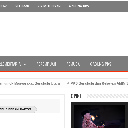
NTAK
SITEMAP
KIRIM TULISAN
GABUNG PKS
RLEMENTARIA
PEREMPUAN
PEMUDA
GABUNG PKS
tuk Masyarakat Bengkulu Utara
PKS Bengkulu dan Relawan AMIN Serah
 RI Ke-78 Tahun 2023
PKS Bengkulu Memperingati Hari Kemerdekaan 
OPINI
hadiran Bang Hans
ERUS BEBANI RAKYAT