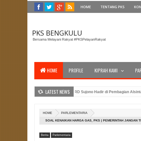
HOME
TENTANG PKS
KO
PKS BENGKULU
Bersama Melayani Rakyat #PKSPelayanRakyat
HOME
PROFILE
KIPRAH KAMI
PA
LATEST NEWS
gi Gubernur Bengkulu, Anggota DPRD Sujono Hadir di Pembagian Alsintan un
DPTW PKS Bengkulu dan Amanat Presiden PKS Dalam Peringatan Upacara HUT
idasi Caleg PKS Benteng: Merancang Strategi Pemenangan Pemilu dengan Ke
HOME
PARLEMENTARIA
SOAL KENAIKAN HARGA GAS, PKS | PEMERINTAH JANGAN T
Berita
Parlementaria