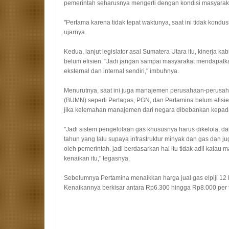
pemerintah seharusnya mengerti dengan kondisi masyarakat
"Pertama karena tidak tepat waktunya, saat ini tidak kondusi
ujarnya.
Kedua, lanjut legislator asal Sumatera Utara itu, kinerja 
belum efisien. "Jadi jangan sampai masyarakat mendapatk
eksternal dan internal sendiri," imbuhnya.
Menurutnya, saat ini juga manajemen perusahaan-perusa
(BUMN) seperti Pertagas, PGN, dan Pertamina belum efisien.
jika kelemahan manajemen dari negara dibebankan kepad
"Jadi sistem pengelolaan gas khususnya harus dikelola, da
tahun yang lalu supaya infrastruktur minyak dan gas dan ju
oleh pemerintah. jadi berdasarkan hal itu tidak adil kala
kenaikan itu," tegasnya.
Sebelumnya Pertamina menaikkan harga jual gas elpiji 12 
Kenaikannya berkisar antara Rp6.300 hingga Rp8.000 per t