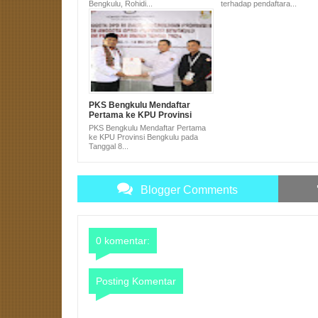
Bengkulu, Rohidi...
terhadap pendaftara...
PKS Bengkulu Mendaftar
Pertama ke KPU Provinsi
Bengkulu pada Tanggal 8
PKS Bengkulu Mendaftar Pertama
Pukul 8
ke KPU Provinsi Bengkulu pada
Tanggal 8...
Blogger Comments
0 komentar:
Posting Komentar