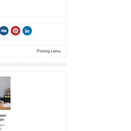
Posting Lama
awan
an
min Ke
gka
l