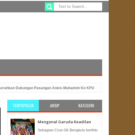
kan Dukungan Pasangan Anies-Muhaimin Ke KPU
Sefty Yuslinah Wakil 
dengan Peluncuran Program ATM Beras
PKS Bengkulu: Solusi Tepa
TERPOPULER
ARSIP
KATEGORI
Mengenal Garuda Keadilan
Sebagian Crue GK Bengkulu berfoto