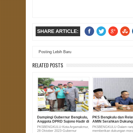
SHARE ARTICLE:
Posting Lebih Baru
RELATED POSTS
Dampingi Gubernur Bengkulu,
PKS Bengkulu dan Rel
Anggota DPRD Sujono Hadir di
AMIN Serahkan Dukung
Pembagian Alsintan untuk
Pasangan Anies-Muhai
PKSBENGKULU-Kota Argamakmur,
PKSBENGKULU-Dalam ran
Masyarakat Bengkulu Utara
KPU
28 Oktober 2023-Gubernur
memberikan dukungan mora