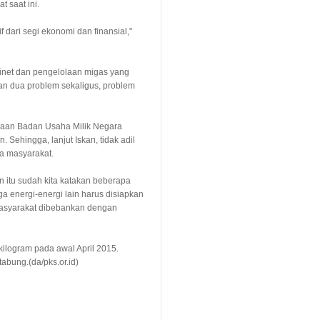
 saat ini.
f dari segi ekonomi dan finansial,"
kabinet dan pengelolaan migas yang
an dua problem sekaligus, problem
haan Badan Usaha Milik Negara
 Sehingga, lanjut Iskan, tidak adil
a masyarakat.
n itu sudah kita katakan beberapa
ga energi-energi lain harus disiapkan
u masyarakat dibebankan dengan
kilogram pada awal April 2015.
abung.(da/pks.or.id)