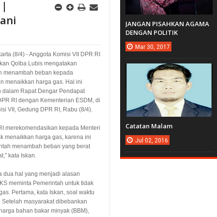
 |
ani
JANGAN PISAHKAN AGAMA
DENGAN POLITIK
Mar
30,
2017
karta (8/4) - Anggota Komisi VII DPR RI
Iskan Qolba Lubis mengatakan
an menambah beban kepada
 menaikkan harga gas. Hal ini
n dalam Rapat Dengar Pendapat
 DPR RI dengan Kementerian ESDM, di
i VII, Gedung DPR RI, Rabu (8/4).
Catatan Malam
RI merekomendasikan kepada Menteri
 menaikkan harga gas, karena ini
Jul
02,
2016
ntah menambah beban yang berat
," kata Iskan.
a dua hal yang menjadi alasan
KS meminta Pemerintah untuk tidak
as. Pertama, kata Iskan, soal waktu
. Setelah masyarakat dibebankan
harga bahan bakar minyak (BBM),